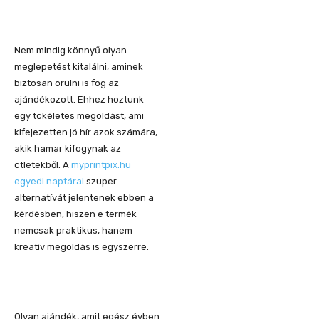
Nem mindig könnyű olyan
meglepetést kitalálni, aminek
biztosan örülni is fog az
ajándékozott. Ehhez hoztunk
egy tökéletes megoldást, ami
kifejezetten jó hír azok számára,
akik hamar kifogynak az
ötletekből. A
myprintpix.hu
egyedi naptárai
szuper
alternatívát jelentenek ebben a
kérdésben, hiszen e termék
nemcsak praktikus, hanem
kreatív megoldás is egyszerre.
Olyan ajándék, amit egész évben