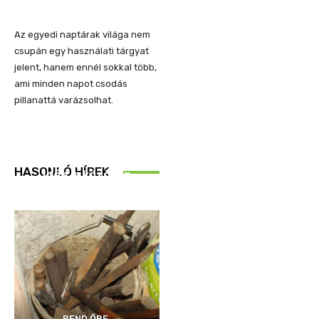
Az egyedi naptárak világa nem
csupán egy használati tárgyat
jelent, hanem ennél sokkal több,
ami minden napot csodás
pillanattá varázsolhat.
REND ŐRE
HASONLÓ HÍREK
Idén is közösen
ellenőriztek
REND ŐRE