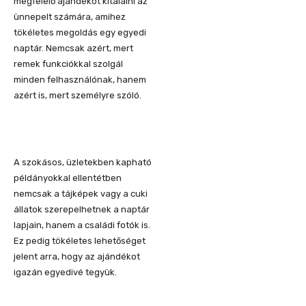
megfelelő ajándékot kitalálni az
ünnepelt számára, amihez
tökéletes megoldás egy egyedi
naptár. Nemcsak azért, mert
remek funkciókkal szolgál
minden felhasználónak, hanem
azért is, mert személyre szóló.
A szokásos, üzletekben kapható
példányokkal ellentétben
nemcsak a tájképek vagy a cuki
állatok szerepelhetnek a naptár
lapjain, hanem a családi fotók is.
Ez pedig tökéletes lehetőséget
jelent arra, hogy az ajándékot
igazán egyedivé tegyük.