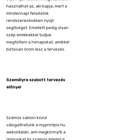
használhat az, aki kapja, mert a
mindennapi feladatok
rendszerezésében nyújt
segítséget. Emellett pedig olyan
szép emlékekkel tudjuk
megtölteni a hónapokat, amikkel
biztosan öröm lesz a tervezés.
Személyre szabott tervezés
előnyei
Számos sablon közül
válogathatunk a myprintpix.hu
weboldalán, ami megkönnyíti a
dolgunkat és számos ihletet is