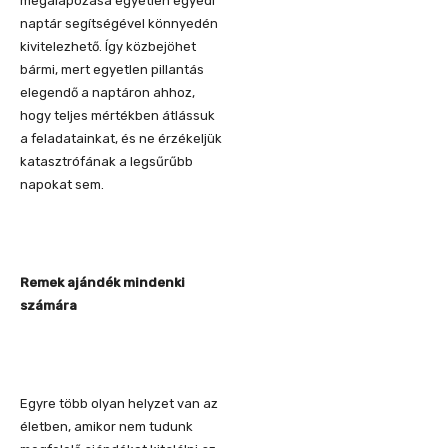
megalapozása egyetlen egyedi
naptár segítségével könnyedén
kivitelezhető. Így közbejöhet
bármi, mert egyetlen pillantás
elegendő a naptáron ahhoz,
hogy teljes mértékben átlássuk
a feladatainkat, és ne érzékeljük
katasztrófának a legsűrűbb
napokat sem.
Remek ajándék mindenki
számára
Egyre több olyan helyzet van az
életben, amikor nem tudunk