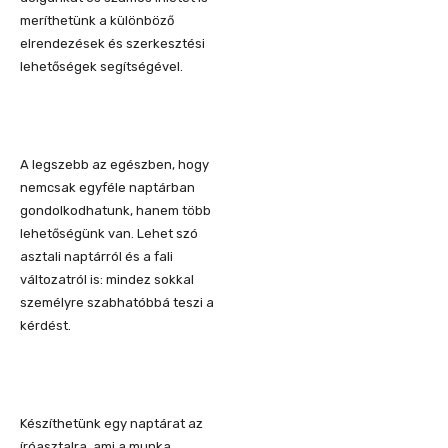
meríthetünk a különböző
elrendezések és szerkesztési
lehetőségek segítségével.
A legszebb az egészben, hogy
nemcsak egyféle naptárban
gondolkodhatunk, hanem több
lehetőségünk van. Lehet szó
asztali naptárról és a fali
változatról is: mindez sokkal
személyre szabhatóbbá teszi a
kérdést.
Készíthetünk egy naptárat az
íróasztalra, ami a munka