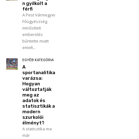
n gyilkolt a
férfi
A Pest Vármegyei
Főügyészség
minősített
emberölés
bűntette miatt
emelt...
EGYÉB KATEGÓRIA
A
sportanalitika
varázsa:
Hogyan
változtatják
meg az
adatok és
statisztikák a
modern
szurkolói
élményt?
A statisztika ma
már