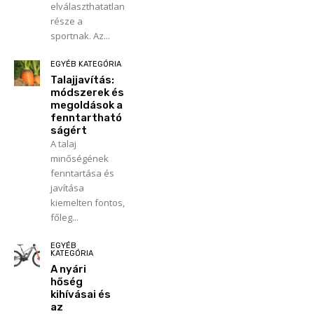
elválaszthatatlan
része a
sportnak. Az...
EGYÉB KATEGÓRIA
Talajjavítás:
módszerek és
megoldások a
fenntartható
ságért
A talaj
minőségének
fenntartása és
javítása
kiemelten fontos,
főleg...
EGYÉB
KATEGÓRIA
A nyári
hőség
kihívásai és
az