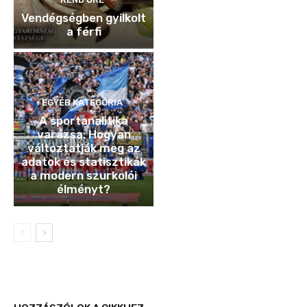
Vendégségben gyilkolt
a férfi
EGYÉB KATEGÓRIA
A sportanalitika
varázsa: Hogyan
változtatják meg az
adatok és statisztikák
a modern szurkolói
élményt?