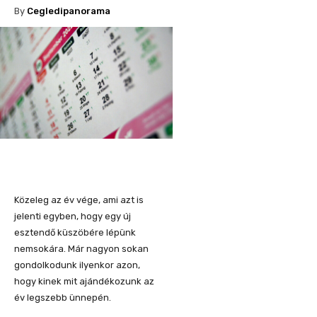
By
Cegledipanorama
Közeleg az év vége, ami azt is
jelenti egyben, hogy egy új
esztendő küszöbére lépünk
nemsokára. Már nagyon sokan
gondolkodunk ilyenkor azon,
hogy kinek mit ajándékozunk az
év legszebb ünnepén.