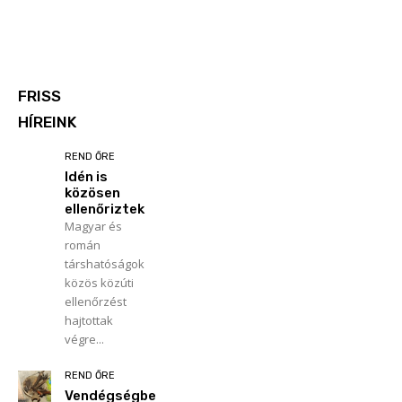
FRISS
HÍREINK
REND ŐRE
Idén is
közösen
ellenőriztek
Magyar és
román
társhatóságok
közös közúti
ellenőrzést
hajtottak
végre...
REND ŐRE
Vendégségbe