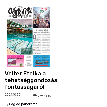
Volter Etelka a
tehetséggondozás
fontosságáról
2024.10.30.
0
1345
By
Cegledipanorama