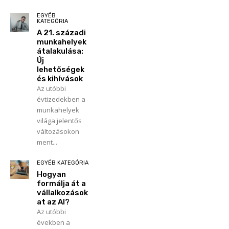
EGYÉB
KATEGÓRIA
A 21. századi
munkahelyek
átalakulása:
Új
lehetőségek
és kihívások
Az utóbbi
évtizedekben a
munkahelyek
világa jelentős
változásokon
ment...
EGYÉB KATEGÓRIA
Hogyan
formálja át a
vállalkozások
at az AI?
Az utóbbi
években a