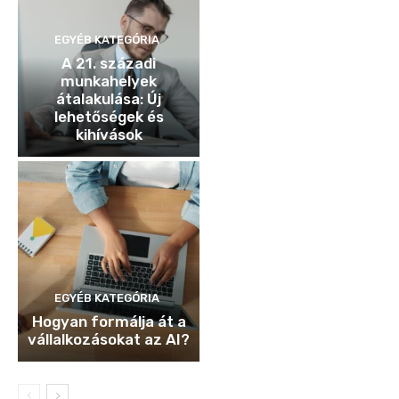
EGYÉB KATEGÓRIA
A 21. századi
munkahelyek
átalakulása: Új
lehetőségek és
kihívások
EGYÉB KATEGÓRIA
Hogyan formálja át a
vállalkozásokat az AI?