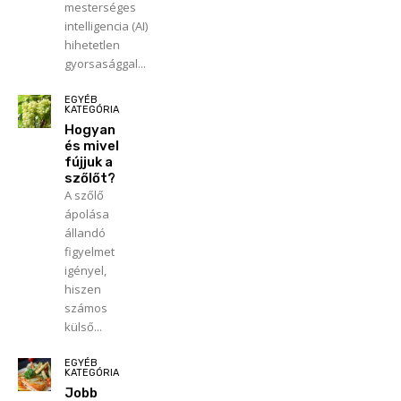
mesterséges
intelligencia (AI)
hihetetlen
gyorsasággal...
EGYÉB
KATEGÓRIA
Hogyan
és mivel
fújjuk a
szőlőt?
A szőlő
ápolása
állandó
figyelmet
igényel,
hiszen
számos
külső...
EGYÉB
KATEGÓRIA
Jobb