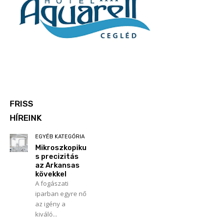
FRISS
HÍREINK
EGYÉB KATEGÓRIA
Mikroszkopiku
s precizitás
az Arkansas
kövekkel
A fogászati
iparban egyre nő
az igény a
kiváló...