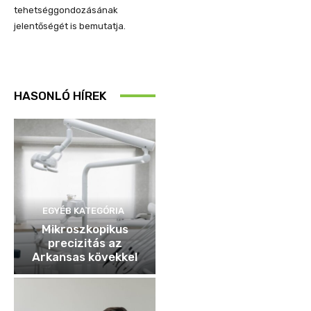
tehetséggondozásának
jelentőségét is bemutatja.
HASONLÓ HÍREK
EGYÉB KATEGÓRIA
Mikroszkopikus
precizitás az
Arkansas kövekkel