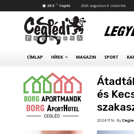
C
2026. augusztus 6. csütörtök
26.5
Cegléd
CÍMLAP
HÍREK
MAGAZIN
SPORT
KA
Átadtá
és Kecs
szakas
By
Cegle
2024.11.16.