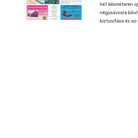
hét kilométeren ú
négysávosra bővít
biztosítása és az 