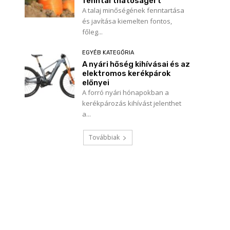
fenntarthatóságért
A talaj minőségének fenntartása
és javítása kiemelten fontos,
főleg...
EGYÉB KATEGÓRIA
A nyári hőség kihívásai és az
elektromos kerékpárok
előnyei
A forró nyári hónapokban a
kerékpározás kihívást jelenthet
a...
Továbbiak