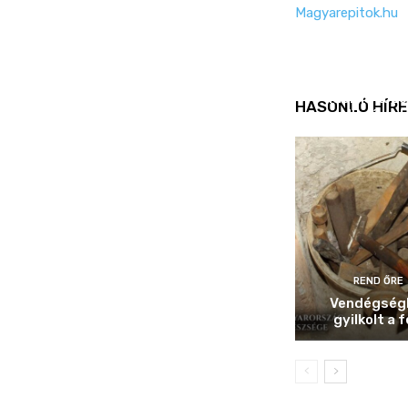
Magyarepitok.hu
REND ŐRE
Idén is köz
HASONLÓ HÍRE
ellenőrizt
REND ŐRE
Vendégség
gyilkolt a f