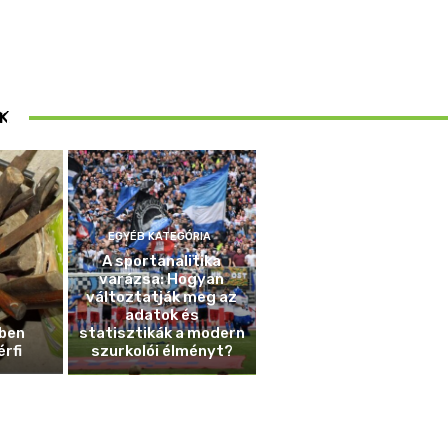
ösen
K
ek
EGYÉB KATEGÓRIA
A sportanalitika
varázsa: Hogyan
változtatják meg az
adatok és
ben
statisztikák a modern
érfi
szurkolói élményt?