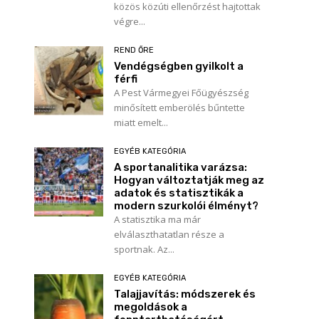
közös közúti ellenőrzést hajtottak
végre...
REND ŐRE
Vendégségben gyilkolt a
férfi
A Pest Vármegyei Főügyészség
minősített emberölés bűntette
miatt emelt...
EGYÉB KATEGÓRIA
A sportanalitika varázsa:
Hogyan változtatják meg az
adatok és statisztikák a
modern szurkolói élményt?
A statisztika ma már
elválaszthatatlan része a
sportnak. Az...
EGYÉB KATEGÓRIA
Talajjavítás: módszerek és
megoldások a