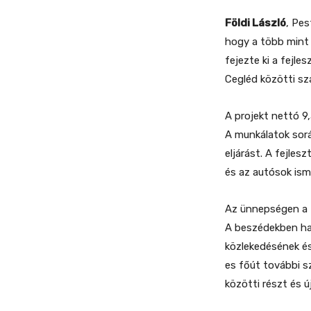
Földi László
, Pes
hogy a több mint 
fejezte ki a fejl
Cegléd közötti sz
A projekt nettó 9,
A munkálatok sorá
eljárást. A fejle
és az autósok ism
Az ünnepségen a t
A beszédekben han
közlekedésének és
es főút további sz
közötti részt és új