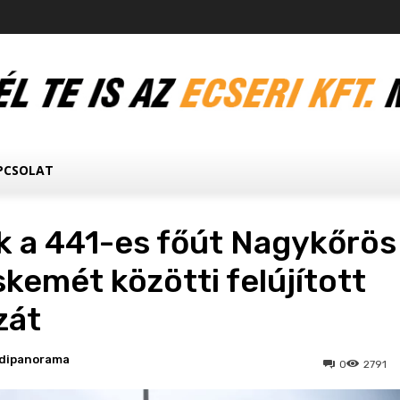
PCSOLAT
k a 441-es főút Nagykőrös
kemét közötti felújított
zát
dipanorama
0
2791