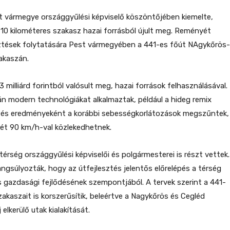
t vármegye országgyűlési képviselő köszöntőjében kiemelte,
10 kilométeres szakasz hazai forrásból újult meg. Reményét
esztések folytatására Pest vármegyében a 441-es főút NAgykőrös-
akaszán.
3 milliárd forintból valósult meg, hazai források felhasználásával.
n modern technológiákat alkalmaztak, például a hideg remix
sztés eredményeként a korábbi sebességkorlátozások megszűntek,
ét 90 km/h-val közlekedhetnek.
érség országgyűlési képviselői és polgármesterei is részt vettek.
gsúlyozták, hogy az útfejlesztés jelentős előrelépés a térség
 gazdasági fejlődésének szempontjából. A tervek szerint a 441-
akaszait is korszerűsítik, beleértve a Nagykőrös és Cegléd
 elkerülő utak kialakítását.