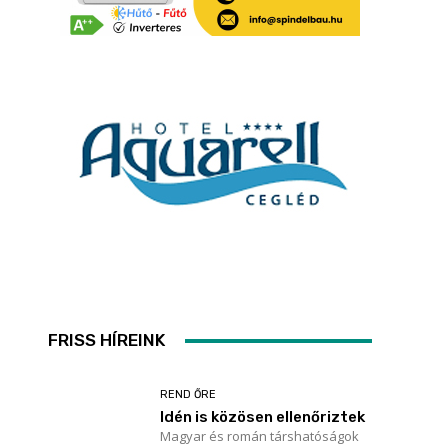
FRISS HÍREINK
REND ŐRE
Idén is közösen ellenőriztek
Magyar és román társhatóságok