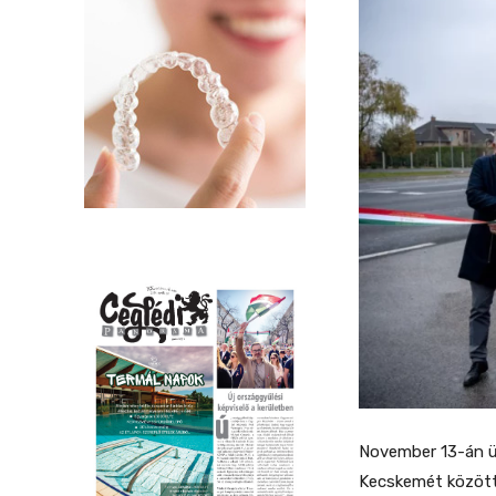
November 13-án ü
Kecskemét közötti