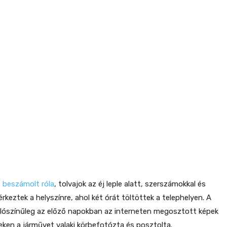
 beszámolt róla
, tolvajok az éj leple alatt, szerszámokkal és
rkeztek a helyszínre, ahol két órát töltöttek a telephelyen. A
alószínűleg az előző napokban az interneten megosztott képek
eken a járművet valaki körbefotózta és posztolta.