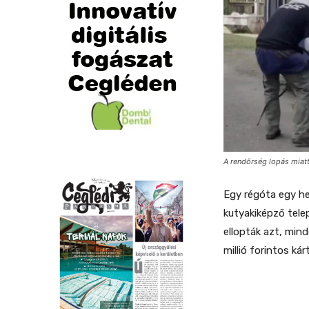
A rendőrség lopás miatt 
Egy régóta egy hel
kutyakiképző tele
ellopták azt, min
millió forintos ká