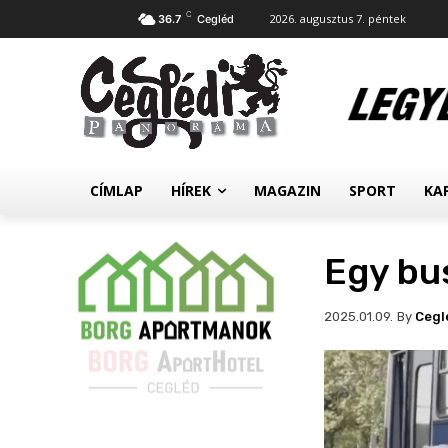
C
2026. augusztus 7. péntek
36.7
Cegléd
CÍMLAP
HÍREK
MAGAZIN
SPORT
KA
Egy bus
By
Cegl
2025.01.09.