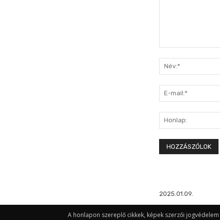
Hozzászólás:
2025.01.09.
A honlapon szereplő cikkek, képek szerzői jogvédelem a