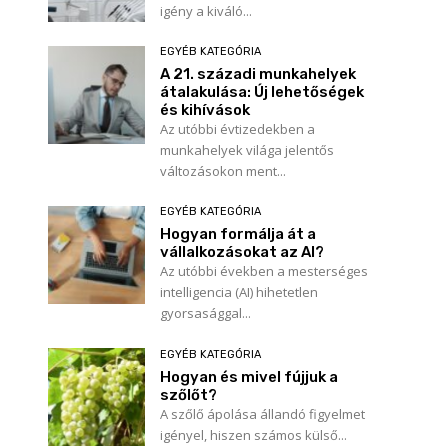
igény a kiváló...
EGYÉB KATEGÓRIA
A 21. századi munkahelyek
átalakulása: Új lehetőségek
és kihívások
Az utóbbi évtizedekben a
munkahelyek világa jelentős
változásokon ment...
EGYÉB KATEGÓRIA
Hogyan formálja át a
vállalkozásokat az AI?
Az utóbbi években a mesterséges
intelligencia (AI) hihetetlen
gyorsasággal...
EGYÉB KATEGÓRIA
Hogyan és mivel fújjuk a
szőlőt?
A szőlő ápolása állandó figyelmet
igényel, hiszen számos külső...