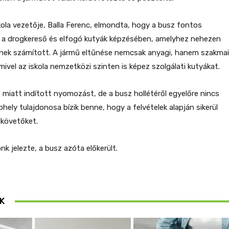
kola vezetője, Balla Ferenc, elmondta, hogy a busz fontos
t a drogkereső és elfogó kutyák képzésében, amelyhez nehezen
nek számított. A jármű eltűnése nemcsak anyagi, hanem szakmai
mivel az iskola nemzetközi szinten is képez szolgálati kutyákat.
 miatt indított nyomozást, de a busz hollétéről egyelőre nincs
phely tulajdonosa bízik benne, hogy a felvételek alapján sikerül
elkövetőket.
k jelezte, a busz azóta előkerült.
K