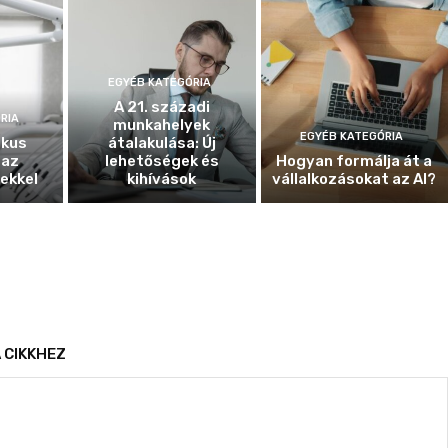
EGYÉB KATEGÓRIA
A 21. századi
RIA
munkahelyek
EGYÉB KATEGÓRIA
ikus
átalakulása: Új
 az
lehetőségek és
Hogyan formálja át a
ekkel
kihívások
vállalkozásokat az AI?
 CIKKHEZ