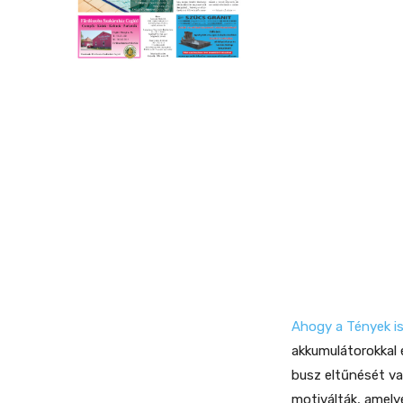
Ahogy a Tények is
akkumulátorokkal é
busz eltűnését v
motiválták, amely