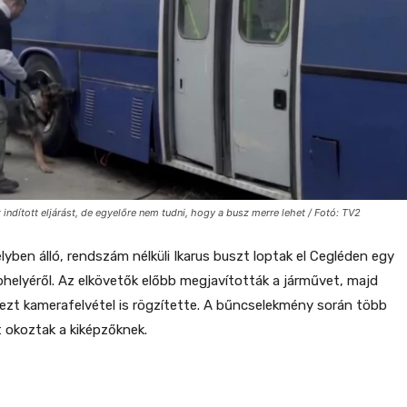
indított eljárást, de egyelőre nem tudni, hogy a busz merre lehet / Fotó: TV2
yben álló, rendszám nélküli Ikarus buszt loptak el Cegléden egy
phelyéről. Az elkövetők előbb megjavították a járművet, majd
dezt kamerafelvétel is rögzítette. A bűncselekmény során több
rt okoztak a kiképzőknek.