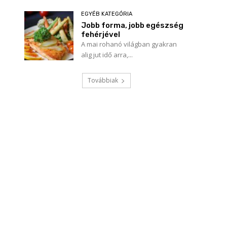
EGYÉB KATEGÓRIA
Jobb forma, jobb egészség
fehérjével
A mai rohanó világban gyakran
alig jut idő arra,...
Továbbiak