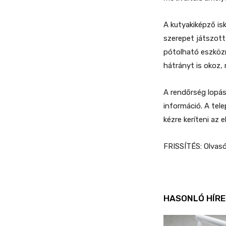
A kutyakiképző is
szerepet játszot
pótolható eszköz
hátrányt is okoz, 
A rendőrség lopás
információ. A tele
kézre keríteni az 
FRISSÍTÉS: Olvasón
HASONLÓ HÍRE