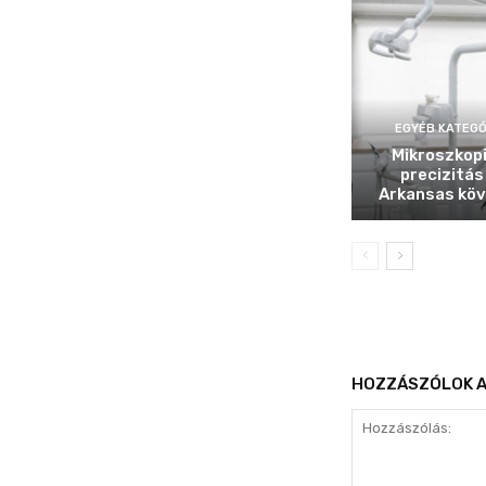
EGYÉB KATEGÓ
Mikroszkop
precizitás
Arkansas köv
HOZZÁSZÓLOK A