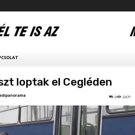
PCSOLAT
zt loptak el Cegléden
edipanorama
0
2471