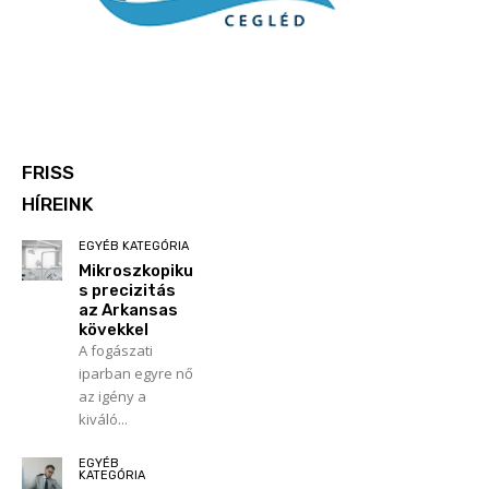
FRISS
HÍREINK
EGYÉB KATEGÓRIA
Mikroszkopiku
s precizitás
az Arkansas
kövekkel
A fogászati
iparban egyre nő
az igény a
kiváló...
EGYÉB
KATEGÓRIA