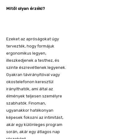
Mitől olyan érzéki?
Ezeket az apróságokat úgy
tervezték, hogy formájuk
ergonomikus legyen,
illeszkedjenek a testhez, és
szinte észrevétlenek legyenek.
Gyakran távirányítóval vagy
okostelefonon keresztül
irányíthatók, ami által az
élmények teljesen személyre
szabhatók. Finoman,
ugyanakkor hatékonyan
képesek fokozni az intimitást,
akár egy különleges program
során, akár egy átlagos nap
részeként.