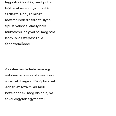
legjobb választás, mert puha,
bőrbarát és könnyen tisztán
tartható. Hogyan lehet
maximálisan diszkrét? Olyan
típust válassz, amely halk
működésű, és győződj meg róla,
hogy jól összepasszol a
fehérneműddel.
Az intimitás felfedezése egy
valóban izgalmas utazás. Ezek
az érzéki kiegészítők új terepet
adnak az érzelmi és testi
közelségnek, még akkor is, ha
távol vagytok egymástól.