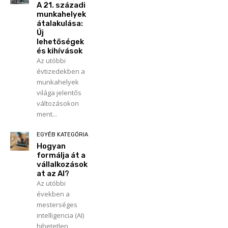
A 21. századi
munkahelyek
átalakulása:
Új
lehetőségek
és kihívások
Az utóbbi
évtizedekben a
munkahelyek
világa jelentős
változásokon
ment...
EGYÉB KATEGÓRIA
Hogyan
formálja át a
vállalkozások
at az AI?
Az utóbbi
években a
mesterséges
intelligencia (AI)
hihetetlen