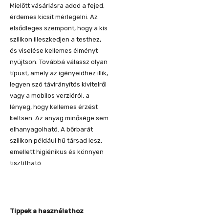
Mielőtt vásárlásra adod a fejed,
érdemes kicsit mérlegelni. Az
elsődleges szempont, hogy a kis
szilikon illeszkedjen a testhez,
és viselése kellemes élményt
nyújtson. Továbbá válassz olyan
típust, amely az igényeidhez illik,
legyen szó távirányítós kivitelről
vagy a mobilos verzióról, a
lényeg, hogy kellemes érzést
keltsen. Az anyag minősége sem
elhanyagolható. A bőrbarát
szilikon például hű társad lesz,
emellett higiénikus és könnyen
tisztítható.
Tippek a használathoz