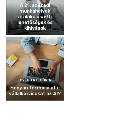
A 21. századi
munkahelyek
átalakulása: Új
lehetőségek és
kihívások
EGYÉB KATEGÓRIA
Hogyan formálja át a
vállalkozásokat az AI?