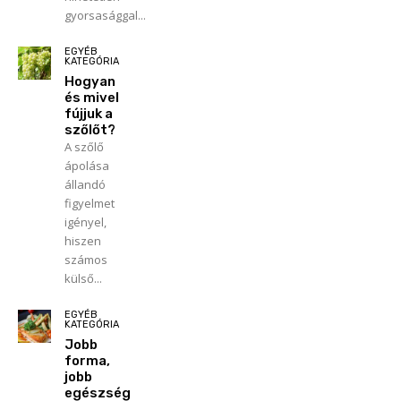
gyorsasággal...
EGYÉB
KATEGÓRIA
Hogyan
és mivel
fújjuk a
szőlőt?
A szőlő
ápolása
állandó
figyelmet
igényel,
hiszen
számos
külső...
EGYÉB
KATEGÓRIA
Jobb
forma,
jobb
egészség