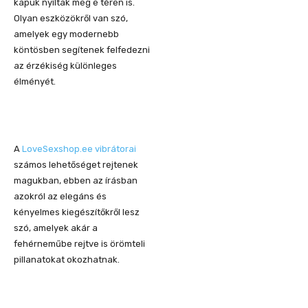
kapuk nyíltak meg e téren is.
Olyan eszközökről van szó,
amelyek egy modernebb
köntösben segítenek felfedezni
az érzékiség különleges
élményét.
A
LoveSexshop.ee vibrátorai
számos lehetőséget rejtenek
magukban, ebben az írásban
azokról az elegáns és
kényelmes kiegészítőkről lesz
szó, amelyek akár a
fehérneműbe rejtve is örömteli
pillanatokat okozhatnak.