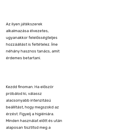
Az ilyen játékszerek
alkalmazása élvezetes,
ugyanakkor felelősségteljes
hozzáállást is feltételez. Íme
néhány hasznos tanács, amit
érdemes betartani.
Kezdd finoman. Ha először
próbálod ki, válassz
alacsonyabb intenzitású
beállítást, hogy megszokd az
érzést. Figyelj a higiéniára.
Minden használat előtt és után
alaposan tisztítsd meg a