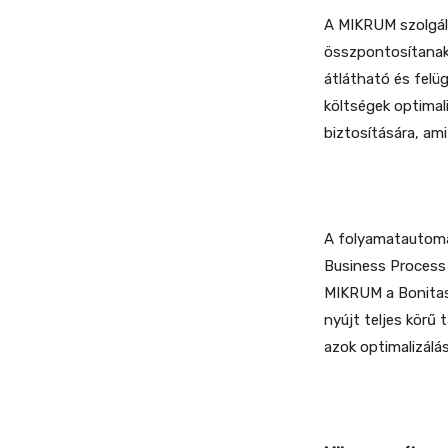
A MIKRUM szolgált
összpontosítanak.
átlátható és felüg
költségek optimali
biztosítására, am
A folyamatautoma
Business Process
MIKRUM a Bonitas
nyújt teljes körű
azok optimalizálá