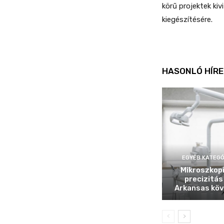
körű projektek ki
kiegészítésére.
HASONLÓ HÍRE
EGYÉB KATEGÓ
Mikroszkop
precizitás
Arkansas köv