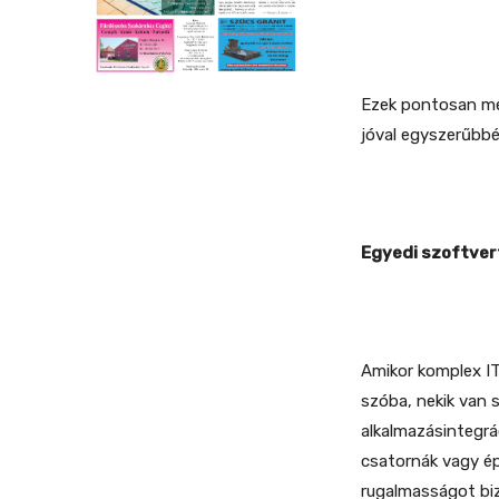
Ezek pontosan megf
jóval egyszerűbbé
Egyedi szoftver
Amikor komplex IT
szóba, nekik van 
alkalmazásintegrác
csatornák vagy ép
rugalmasságot bi