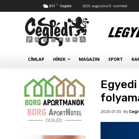
C
2026. augusztus 8. szombat
21.1
Cegléd
CÍMLAP
HÍREK
MAGAZIN
SPORT
KA
Egyedi 
folyam
By
Cegl
2025.01.30.