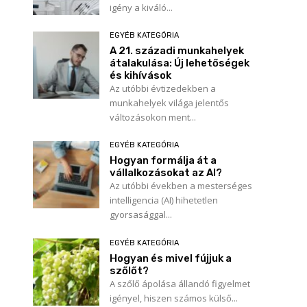
igény a kiváló...
EGYÉB KATEGÓRIA
A 21. századi munkahelyek
átalakulása: Új lehetőségek
és kihívások
Az utóbbi évtizedekben a
munkahelyek világa jelentős
változásokon ment...
EGYÉB KATEGÓRIA
Hogyan formálja át a
vállalkozásokat az AI?
Az utóbbi években a mesterséges
intelligencia (AI) hihetetlen
gyorsasággal...
EGYÉB KATEGÓRIA
Hogyan és mivel fújjuk a
szőlőt?
A szőlő ápolása állandó figyelmet
igényel, hiszen számos külső...