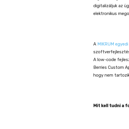
digitalizáljuk az 
elektronikus mego
A
MIKRUM egyedi 
szoftverfejleszté
A low-code fejles
Berries Custom App
hogy nem tartozik
Mit kell tudni a