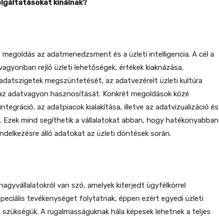
lgáltatásokat kínálnak?
 megoldás az adatmenedzsment és a üzleti intelligencia. A cél a
vagyonban rejlő üzleti lehetőségek, értékek kiaknázása.
 adatszigetek megszüntetését, az adatvezérelt üzleti kultúra
ve az adatvagyon hasznosítását. Konkrét megoldások közé
ntegráció, az adatpiacok kialakítása, illetve az adatvizualizáció és
s. Ezek mind segíthetik a vállalatokat abban, hogy hatékonyabban
endelkezésre álló adatokat az üzleti döntések során.
agyvállalatokról van szó, amelyek kiterjedt ügyfélkörrel
speciális tevékenységet folytatnak, éppen ezért egyedi üzleti
szükségük. A rugalmasságuknak hála képesek lehetnek a teljes