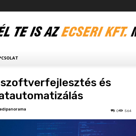
PCSOLAT
szoftverfejlesztés és
atautomatizálás
edipanorama
0
564