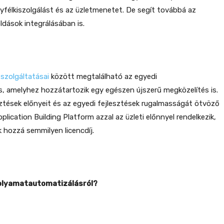
ügyfélkiszolgálást és az üzletmenetet. De segít továbbá az
ldások integrálásában is.
szolgáltatásai
között megtalálható az egyedi
s, amelyhez hozzátartozik egy egészen újszerű megközelítés is.
ztések előnyeit és az egyedi fejlesztések rugalmasságát ötvöző
lication Building Platform azzal az üzleti előnnyel rendelkezik,
 hozzá semmilyen licencdíj.
 folyamatautomatizálásról?