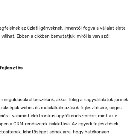
elelnek az üzleti igényeknek, innentől fogva a vállalat élete
 válhat. Ebben a cikkben bemutatjuk, miről is van szó!
fejlesztés
-megoldásokról beszélünk, akkor főleg a nagyvállalatok jönnek
szükségük webes és mobilalkalmazások fejlesztésére, céges
ióra, valamint elektronikus ügyfélrendszerekre, mint az e-
pen a CRM-rendszerek kialakítása. Az egyedi fejlesztések
ztosítanak, lehetőséget adnak arra, hogy hatékonyan