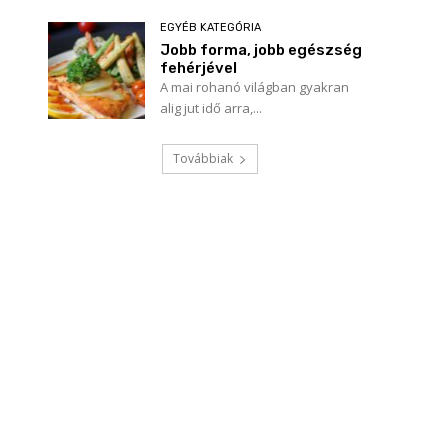
EGYÉB KATEGÓRIA
Jobb forma, jobb egészség
fehérjével
A mai rohanó világban gyakran
alig jut idő arra,...
Továbbiak