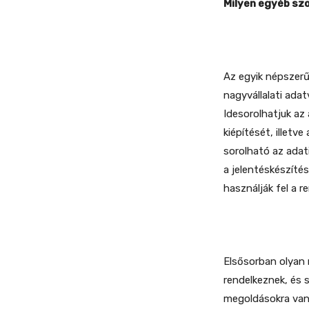
Milyen egyéb szo
Az egyik népszerű
nagyvállalati adat
Idesorolhatjuk az
kiépítését, illet
sorolható az adati
a jelentéskészíté
használják fel a r
Elsősorban olyan n
rendelkeznek, és 
megoldásokra van 