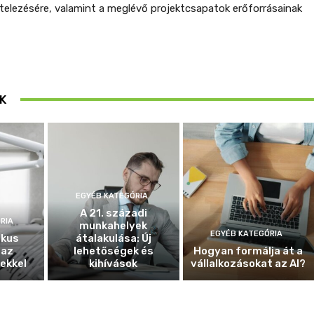
vitelezésére, valamint a meglévő projektcsapatok erőforrásainak
K
EGYÉB KATEGÓRIA
A 21. századi
RIA
munkahelyek
EGYÉB KATEGÓRIA
ikus
átalakulása: Új
 az
lehetőségek és
Hogyan formálja át a
ekkel
kihívások
vállalkozásokat az AI?