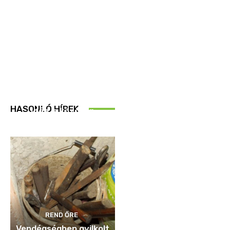
REND ŐRE
HASONLÓ HÍREK
Idén is közösen
ellenőriztek
REND ŐRE
Vendégségben gyilkolt