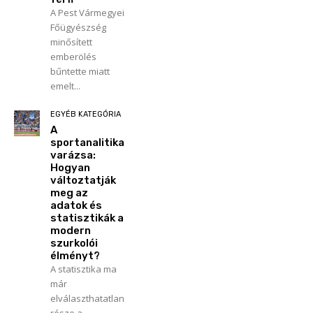
A Pest Vármegyei
Főügyészség
minősített
emberölés
bűntette miatt
emelt...
EGYÉB KATEGÓRIA
A
sportanalitika
varázsa:
Hogyan
változtatják
meg az
adatok és
statisztikák a
modern
szurkolói
élményt?
A statisztika ma
már
elválaszthatatlan