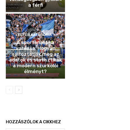
a férfi
EGYÉB KATEGÓRIA
A sportanalitika
varázsa: Hogyan
változtatják meg az
adatok és statisztikák
a modern szurkolói
élményt?
HOZZÁSZÓLOK A CIKKHEZ