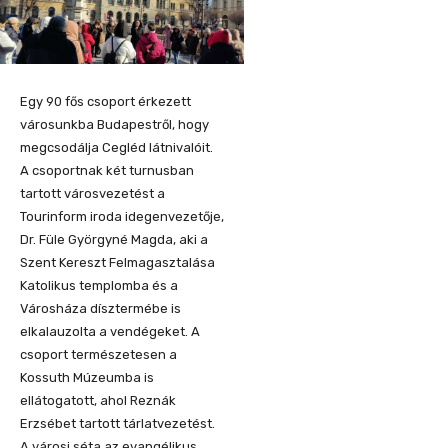
Egy 90 fős csoport érkezett
városunkba Budapestről, hogy
megcsodálja Cegléd látnivalóit.
A csoportnak két turnusban
tartott városvezetést a
Tourinform iroda idegenvezetője,
Dr. Füle Györgyné Magda, aki a
Szent Kereszt Felmagasztalása
Katolikus templomba és a
Városháza dísztermébe is
elkalauzolta a vendégeket. A
csoport természetesen a
Kossuth Múzeumba is
ellátogatott, ahol Reznák
Erzsébet tartott tárlatvezetést.
A városi séta az evangélikus