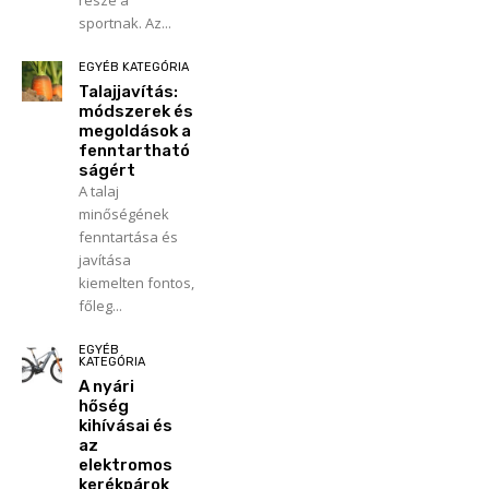
része a
sportnak. Az...
EGYÉB KATEGÓRIA
Talajjavítás:
módszerek és
megoldások a
fenntartható
ságért
A talaj
minőségének
fenntartása és
javítása
kiemelten fontos,
főleg...
EGYÉB
KATEGÓRIA
A nyári
hőség
kihívásai és
az
elektromos
kerékpárok