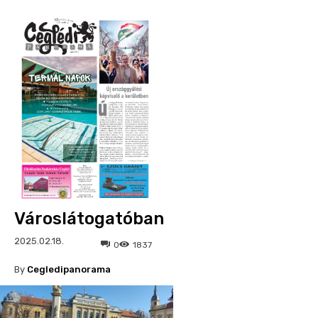
Városlátogatóban
2025.02.18.
0
1837
By
Cegledipanorama