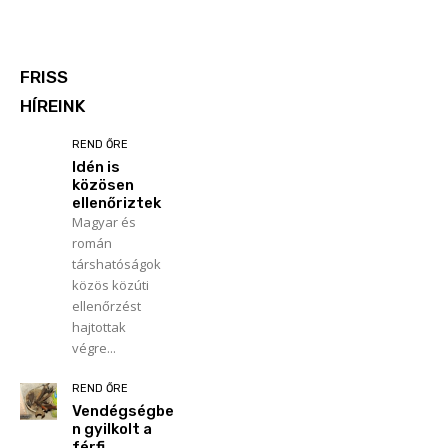
FRISS
HÍREINK
REND ŐRE
Idén is
közösen
ellenőriztek
Magyar és
román
társhatóságok
közös közúti
ellenőrzést
hajtottak
végre...
REND ŐRE
Vendégségbe
n gyilkolt a
férfi