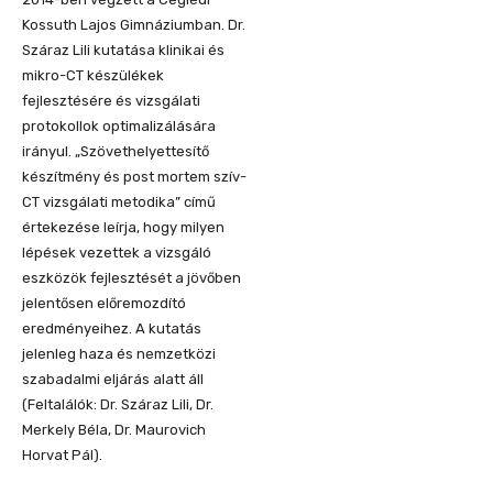
Kossuth Lajos Gimnáziumban. Dr.
Száraz Lili kutatása klinikai és
mikro-CT készülékek
fejlesztésére és vizsgálati
protokollok optimalizálására
irányul. „Szövethelyettesítő
készítmény és post mortem szív-
CT vizsgálati metodika” című
értekezése leírja, hogy milyen
lépések vezettek a vizsgáló
eszközök fejlesztését a jövőben
jelentősen előremozdító
eredményeihez. A kutatás
jelenleg haza és nemzetközi
szabadalmi eljárás alatt áll
(Feltalálók: Dr. Száraz Lili, Dr.
Merkely Béla, Dr. Maurovich
Horvat Pál).