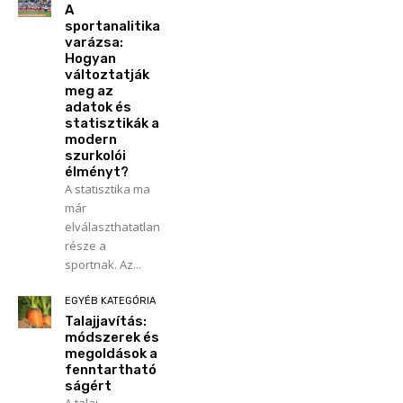
A
sportanalitika
varázsa:
Hogyan
változtatják
meg az
adatok és
statisztikák a
modern
szurkolói
élményt?
A statisztika ma
már
elválaszthatatlan
része a
sportnak. Az...
EGYÉB KATEGÓRIA
Talajjavítás:
módszerek és
megoldások a
fenntartható
ságért
A talaj