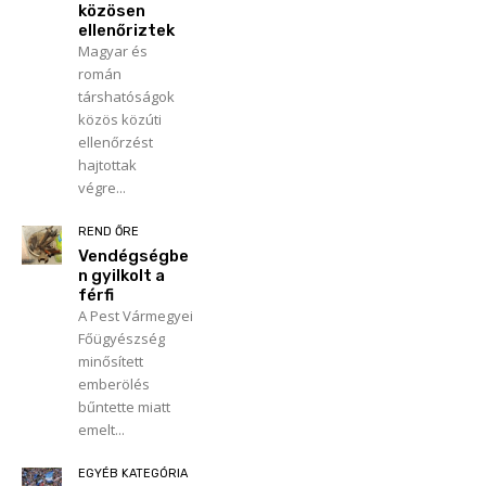
közösen
ellenőriztek
Magyar és
román
társhatóságok
közös közúti
ellenőrzést
hajtottak
végre...
REND ŐRE
Vendégségbe
n gyilkolt a
férfi
A Pest Vármegyei
Főügyészség
minősített
emberölés
bűntette miatt
emelt...
EGYÉB KATEGÓRIA