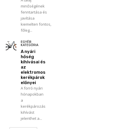
minőségének
fenntartása és
javítása
kiemelten fontos,
főleg...
EGYÉB
KATEGÓRIA
A nyári
hőség
kihívásai és
az
elektromos
kerékpárok
előnyei
A forró nyári
hónapokban
a
kerékpározás
kihívást
jelenthet a...