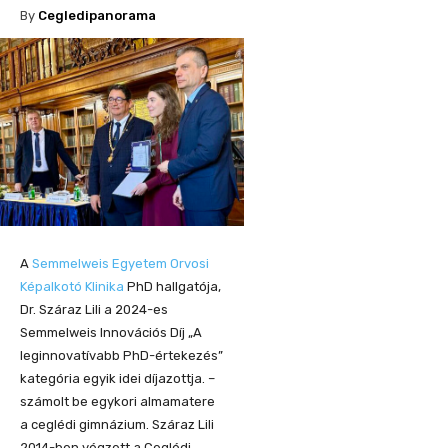
By
Cegledipanorama
A
Semmelweis Egyetem Orvosi
Képalkotó Klinika
PhD hallgatója,
Dr. Száraz Lili a 2024-es
Semmelweis Innovációs Díj „A
leginnovatívabb PhD-értekezés”
kategória egyik idei díjazottja. –
számolt be egykori almamatere
a ceglédi gimnázium. Száraz Lili
2014-ben végzett a Ceglédi