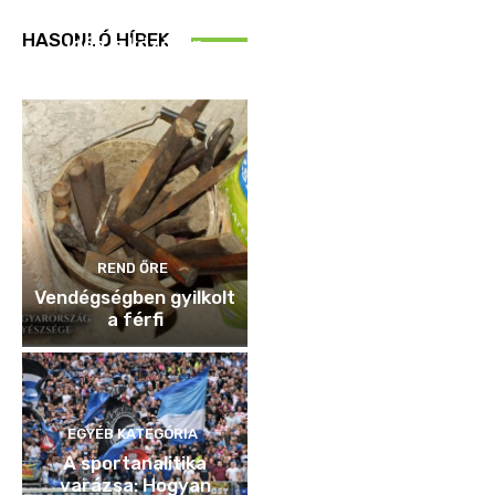
REND ŐRE
HASONLÓ HÍREK
Idén is közösen
ellenőriztek
REND ŐRE
Vendégségben gyilkolt
a férfi
EGYÉB KATEGÓRIA
A sportanalitika
varázsa: Hogyan