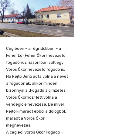
Cegléden – a régi időkben – a
Fehér Ló (Fehér Ökör) nevezetű
fogadóhoz hasonlóan volt egy
Vörös Ökör nevezetű fogadó is.
Ha Rejtő Jenő adta volna a nevet
a fogadónak, akkor minden
bizonnyal a „Fogadó a címzetes
Vörös Ökörhöz” lett volna a
vendéglő elnevezése. De mivel
Rejtő kimaradt ebből a dologból,
maradt a Vörös Ökör
megnevezés.
A ceglédi Vörös Ökör Fogadó –