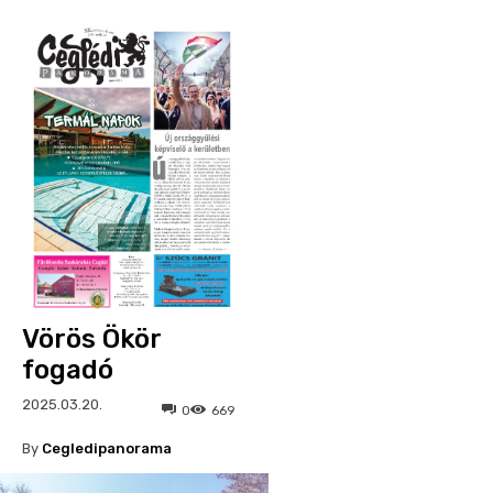
Vörös Ökör
fogadó
2025.03.20.
0
669
By
Cegledipanorama