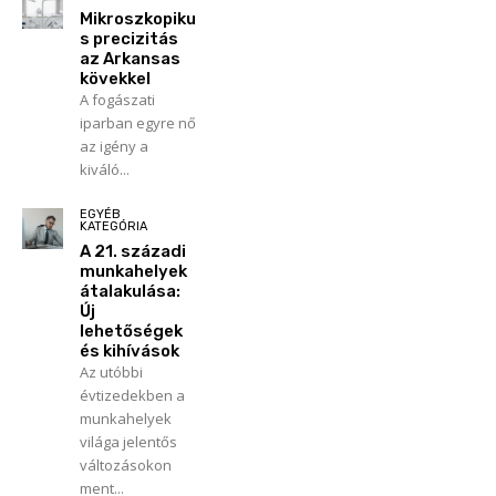
Mikroszkopiku
s precizitás
az Arkansas
kövekkel
A fogászati
iparban egyre nő
az igény a
kiváló...
EGYÉB
KATEGÓRIA
A 21. századi
munkahelyek
átalakulása:
Új
lehetőségek
és kihívások
Az utóbbi
évtizedekben a
munkahelyek
világa jelentős
változásokon
ment...