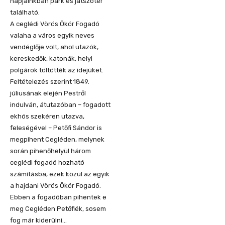
napjainkban park és játszótér
található.
A ceglédi Vörös Ökör Fogadó
valaha a város egyik neves
vendéglője volt, ahol utazók,
kereskedők, katonák, helyi
polgárok töltötték az idejüket.
Feltételezés szerint 1849.
júliusának elején Pestről
indulván, átutazóban – fogadott
ekhós szekéren utazva,
feleségével – Petőfi Sándor is
megpihent Cegléden, melynek
során pihenőhelyül három
ceglédi fogadó hozható
számításba, ezek közül az egyik
a hajdani Vörös Ökör Fogadó.
Ebben a fogadóban pihentek e
meg Cegléden Petőfiék, sosem
fog már kiderülni…