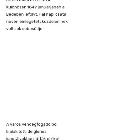
Különösen 1849 januárjában a
Bedében lefolyt, Pál napi csata
néven emlegetett küzdelemnek
volt sok sebesültje.
A város vendégfogadóiból
kialakított ideiglenes
ispotályokban látták el őket.