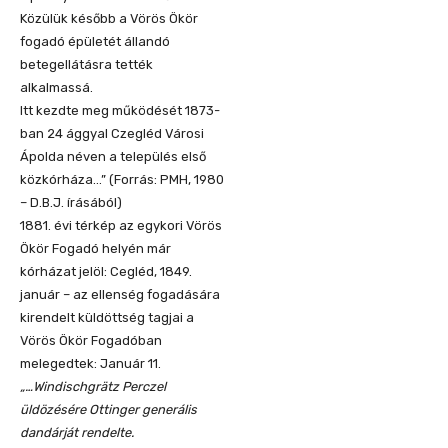
Közülük később a Vörös Ökör
fogadó épületét állandó
betegellátásra tették
alkalmassá.
Itt kezdte meg működését 1873-
ban 24 ággyal Czegléd Városi
Ápolda néven a település első
közkórháza…” (Forrás: PMH, 1980
– D.B.J. írásából)
1881. évi térkép az egykori Vörös
Ökör Fogadó helyén már
kórházat jelöl: Cegléd, 1849.
január – az ellenség fogadására
kirendelt küldöttség tagjai a
Vörös Ökör Fogadóban
melegedtek: Január 11.
„…Windischgrätz Perczel
üldözésére Ottinger generális
dandárját rendelte.