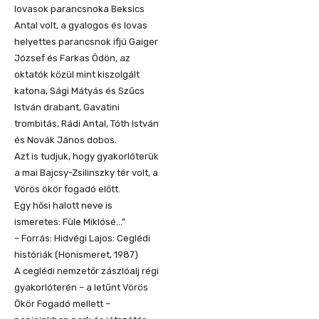
lovasok parancsnoka Beksics
Antal volt, a gyalogos és lovas
helyettes parancsnok ifjú Gaiger
József és Farkas Ödön, az
oktatók közül mint kiszolgált
katona, Sági Mátyás és Szűcs
István drabant, Gavatini
trombitás, Rádi Antal, Tóth István
és Novák János dobos.
Azt is tudjuk, hogy gyakorlóterük
a mai Bajcsy-Zsilinszky tér volt, a
Vörös ökör fogadó előtt.
Egy hősi halott neve is
ismeretes: Füle Miklósé…”
– Forrás: Hidvégi Lajos: Ceglédi
históriák (Honismeret, 1987)
A ceglédi nemzetőr zászlóalj régi
gyakorlóterén – a letűnt Vörös
Ökör Fogadó mellett –