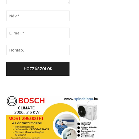
Hozzászólás:
Név:*
E-
mail:*
Honlap: