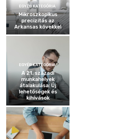
EGYÉB KATEGÓRIA
Mikroszkopikus
precizitás az
Arkansas kövekkel
EGYÉB KATEGÓRIA
A 21. századi
munkahelyek
átalakulása: Új
lehetőségek és
kihívások