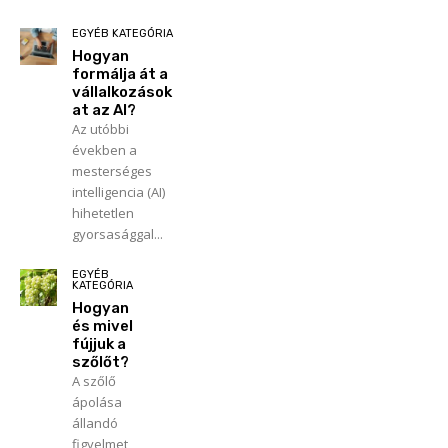
EGYÉB KATEGÓRIA
Hogyan
formálja át a
vállalkozások
at az AI?
Az utóbbi
években a
mesterséges
intelligencia (AI)
hihetetlen
gyorsasággal...
EGYÉB
KATEGÓRIA
Hogyan
és mivel
fújjuk a
szőlőt?
A szőlő
ápolása
állandó
figyelmet