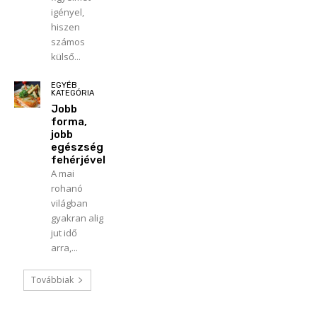
igényel,
hiszen
számos
külső...
EGYÉB
KATEGÓRIA
Jobb
forma,
jobb
egészség
fehérjével
A mai
rohanó
világban
gyakran alig
jut idő
arra,...
Továbbiak