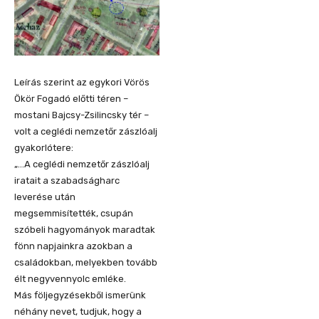
Leírás szerint az egykori Vörös
Ökör Fogadó előtti téren –
mostani Bajcsy-Zsilincsky tér –
volt a ceglédi nemzetőr zászlóalj
gyakorlótere:
„…A ceglédi nemzetőr zászlóalj
iratait a szabadságharc
leverése után
megsemmisítették, csupán
szóbeli hagyományok maradtak
fönn napjainkra azokban a
családokban, melyekben tovább
élt negyvennyolc emléke.
Más följegyzésekből ismerünk
néhány nevet, tudjuk, hogy a