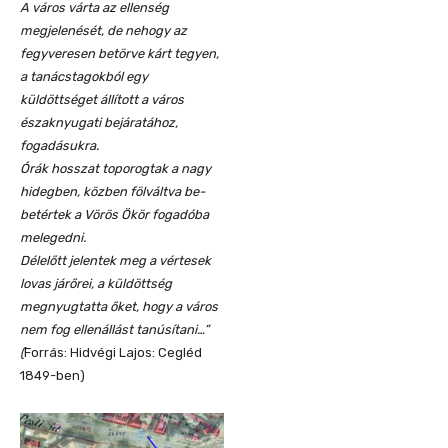
A város várta az ellenség
megjelenését, de nehogy az
fegyveresen betörve kárt tegyen,
a tanácstagokból egy
küldöttséget állított a város
északnyugati bejáratához,
fogadásukra.
Órák hosszat toporogtak a nagy
hidegben, közben fölváltva be-
betértek a Vörös Ökör fogadóba
melegedni.
Délelőtt jelentek meg a vértesek
lovas járőrei, a küldöttség
megnyugtatta őket, hogy a város
nem fog ellenállást tanúsítani…”
(
Forrás: Hidvégi Lajos: Cegléd
1849-ben)