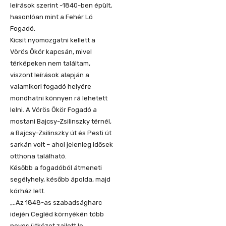
leírások szerint -1840-ben épült,
hasonlóan mint a Fehér Ló
Fogadó.
Kicsit nyomozgatni kellett a
Vörös Ökör kapcsán, mivel
térképeken nem találtam,
viszont leírások alapján a
valamikori fogadó helyére
mondhatni könnyen rá lehetett
lelni. A Vörös Ökör Fogadó a
mostani Bajcsy-Zsilinszky térnél,
a Bajcsy-Zsilinszky út és Pesti út
sarkán volt – ahol jelenleg idősek
otthona található.
Később a fogadóból átmeneti
segélyhely, később ápolda, majd
kórház lett.
„..Az 1848-as szabadságharc
idején Cegléd környékén több
neves ütközet zajlott le.