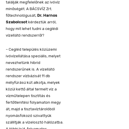
találják megfelelőnek az ivóvíz
minőségét. A BÁCSVÍZ Zrt.
főtechnológusát,
Dr. Harnos
Szabolcsot
kérdeztük arról,
hogy mit lehet tudni a ceglédi
vízellátó rendszerről?
– Cegléd település közüzemi
ivóvízellátása speciális, melyet
nevezhetünk hibrid
rendszerűnek is. A vízellátó
rendszer vízbázisát 11 db
mélyfúrású kút alkotja, melyek
közül kettő által termelt víz a
vízműtelepen tisztítás és
fertőtlenítési folyamaton megy
át, majd a tisztavíztárolóból
nyomásfokozó szivattyúk
szállítják a vízelosztó hálózatba.
A többi kút, folyamatos