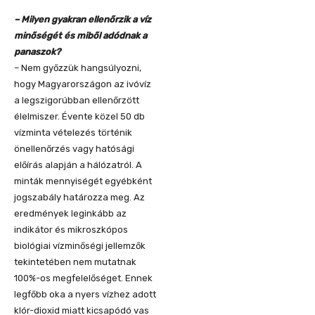
– Milyen gyakran ellenőrzik a víz
minőségét és miből adódnak a
panaszok?
– Nem győzzük hangsúlyozni,
hogy Magyarországon az ivóvíz
a legszigorúbban ellenőrzött
élelmiszer. Évente közel 50 db
vízminta vételezés történik
önellenőrzés vagy hatósági
előírás alapján a hálózatról. A
minták mennyiségét egyébként
jogszabály határozza meg. Az
eredmények leginkább az
indikátor és mikroszkópos
biológiai vízminőségi jellemzők
tekintetében nem mutatnak
100%-os megfelelőséget. Ennek
legfőbb oka a nyers vízhez adott
klór-dioxid miatt kicsapódó vas