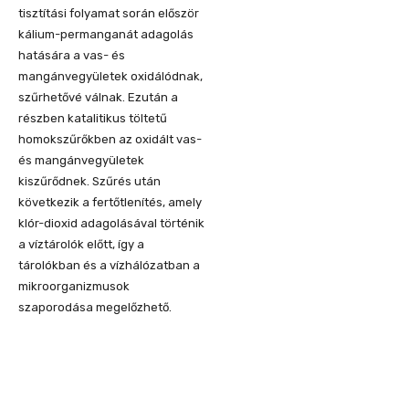
tisztítási folyamat során először
kálium-permanganát adagolás
hatására a vas- és
mangánvegyületek oxidálódnak,
szűrhetővé válnak. Ezután a
részben katalitikus töltetű
homokszűrőkben az oxidált vas-
és mangánvegyületek
kiszűrődnek. Szűrés után
következik a fertőtlenítés, amely
klór-dioxid adagolásával történik
a víztárolók előtt, így a
tárolókban és a vízhálózatban a
mikroorganizmusok
szaporodása megelőzhető.