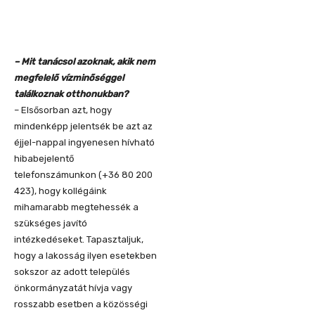
– Mit tanácsol azoknak, akik nem
megfelelő vízminőséggel
találkoznak otthonukban?
– Elsősorban azt, hogy
mindenképp jelentsék be azt az
éjjel-nappal ingyenesen hívható
hibabejelentő
telefonszámunkon (+36 80 200
423), hogy kollégáink
mihamarabb megtehessék a
szükséges javító
intézkedéseket. Tapasztaljuk,
hogy a lakosság ilyen esetekben
sokszor az adott település
önkormányzatát hívja vagy
rosszabb esetben a közösségi