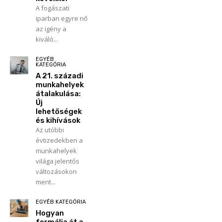
A fogászati
iparban egyre nő
az igény a
kiváló...
EGYÉB
KATEGÓRIA
A 21. századi
munkahelyek
átalakulása:
Új
lehetőségek
és kihívások
Az utóbbi
évtizedekben a
munkahelyek
világa jelentős
változásokon
ment...
EGYÉB KATEGÓRIA
Hogyan
formálja át a