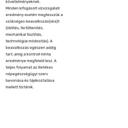
követelményeknek.
Minden kifogásolt vízvizsgálati
eredmény esetén megtesszük a
szükséges beavatkozás(oka)t
(öblítés, fertőtlenítés,
mechanikai tisztítás,
technológiai módosítás). A
beavatkozás egészen addig
tart, amíg a kontroll minta
eredménye megfelelő lesz. A
teljes folyamat az illetékes
népegészségügyi szerv
bevonása és tájékoztatása
mellett történik.