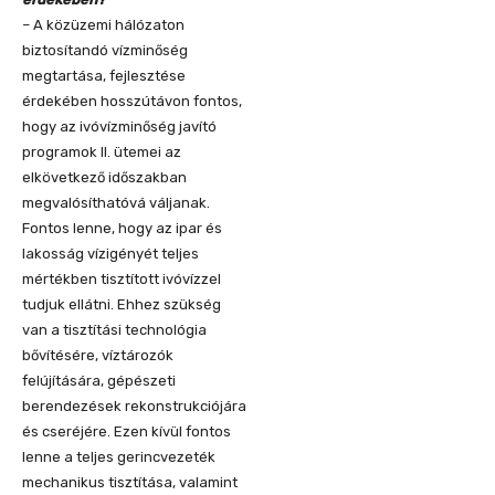
– A közüzemi hálózaton
biztosítandó vízminőség
megtartása, fejlesztése
érdekében hosszútávon fontos,
hogy az ivóvízminőség javító
programok II. ütemei az
elkövetkező időszakban
megvalósíthatóvá váljanak.
Fontos lenne, hogy az ipar és
lakosság vízigényét teljes
mértékben tisztított ivóvízzel
tudjuk ellátni. Ehhez szükség
van a tisztítási technológia
bővítésére, víztározók
felújítására, gépészeti
berendezések rekonstrukciójára
és cseréjére. Ezen kívül fontos
lenne a teljes gerincvezeték
mechanikus tisztítása, valamint