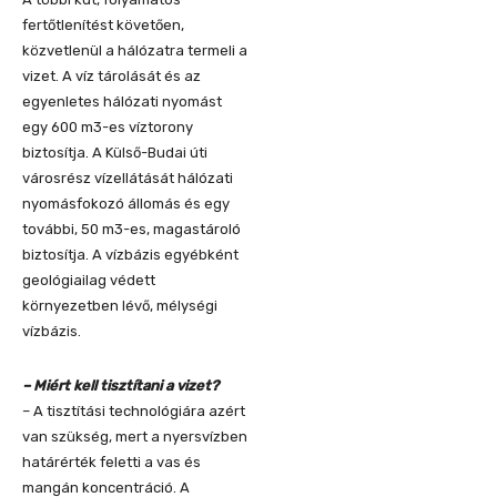
fertőtlenítést követően,
közvetlenül a hálózatra termeli a
vizet. A víz tárolását és az
egyenletes hálózati nyomást
egy 600 m3-es víztorony
biztosítja. A Külső-Budai úti
városrész vízellátását hálózati
nyomásfokozó állomás és egy
további, 50 m3-es, magastároló
biztosítja. A vízbázis egyébként
geológiailag védett
környezetben lévő, mélységi
vízbázis.
– Miért kell tisztítani a vizet?
– A tisztítási technológiára azért
van szükség, mert a nyersvízben
határérték feletti a vas és
mangán koncentráció. A