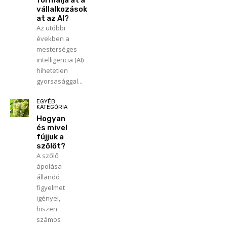
vállalkozások
at az AI?
Az utóbbi
években a
mesterséges
intelligencia (AI)
hihetetlen
gyorsasággal...
EGYÉB
KATEGÓRIA
Hogyan
és mivel
fújjuk a
szőlőt?
A szőlő
ápolása
állandó
figyelmet
igényel,
hiszen
számos