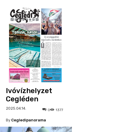
Ivóvízhelyzet
Cegléden
2025.04.14.
0
1377
By
Cegledipanorama