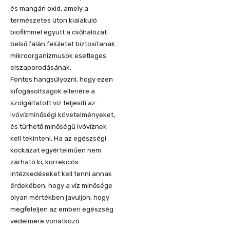
és mangán oxid, amely a
természetes úton kialakuló
biofilmmel együtt a csőhálózat
belső falán felületet biztosítanak
mikroorganizmusok esetleges
elszaporodásának.
Fontos hangsúlyozni, hogy ezen
kifogásoltságok ellenére a
szolgáltatott víz teljesíti az
ivóvízminőségi követelményeket,
és tűrhető minőségű ivóvíznek
kell tekinteni. Ha az egészségi
kockázat egyértelműen nem
zárható ki, korrekciós
intézkedéseket kell tenni annak
érdekében, hogy a víz minősége
olyan mértékben javuljon, hogy
megfeleljen az emberi egészség
védelmére vonatkozó