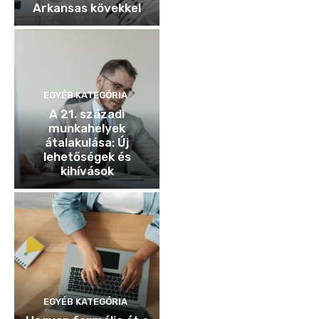
Arkansas kövekkel
EGYÉB KATEGÓRIA
A 21. századi
munkahelyek
átalakulása: Új
lehetőségek és
kihívások
EGYÉB KATEGÓRIA