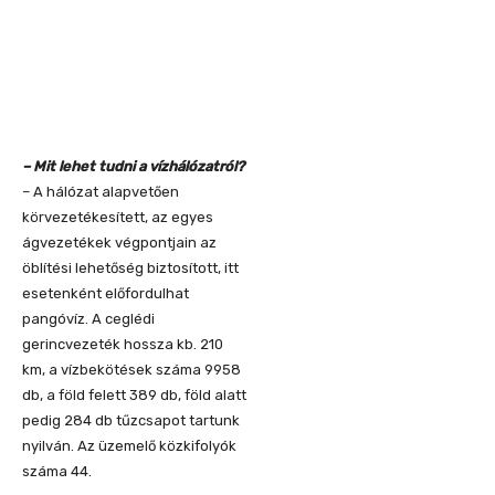
– Mit lehet tudni a vízhálózatról?
– A hálózat alapvetően
körvezetékesített, az egyes
ágvezetékek végpontjain az
öblítési lehetőség biztosított, itt
esetenként előfordulhat
pangóvíz. A ceglédi
gerincvezeték hossza kb. 210
km, a vízbekötések száma 9958
db, a föld felett 389 db, föld alatt
pedig 284 db tűzcsapot tartunk
nyilván. Az üzemelő közkifolyók
száma 44.