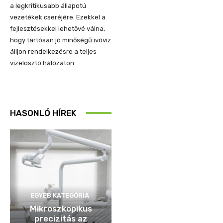
a legkritikusabb állapotú
vezetékek cseréjére. Ezekkel a
fejlesztésekkel lehetővé válna,
hogy tartósan jó minőségű ivóvíz
álljon rendelkezésre a teljes
vízelosztó hálózaton.
HASONLÓ HÍREK
EGYÉB KATEGÓRIA
Mikroszkopikus
precizitás az