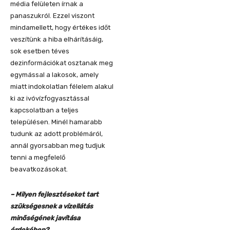
média felületen írnak a
panaszukról. Ezzel viszont
mindamellett, hogy értékes időt
veszítünk a hiba elhárításáig,
sok esetben téves
dezinformációkat osztanak meg
egymással a lakosok, amely
miatt indokolatlan félelem alakul
ki az ivóvízfogyasztással
kapcsolatban a teljes
településen. Minél hamarabb
tudunk az adott problémáról,
annál gyorsabban meg tudjuk
tenni a megfelelő
beavatkozásokat.
– Milyen fejlesztéseket tart
szükségesnek a vízellátás
minőségének javítása
érdekében?