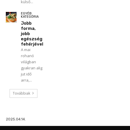
külső...
EGYÉB
KATEGÓRIA
Jobb
forma,
jobb
egészség
fehérjével
A mai
rohanó
világban
gyakran alig
jut idő
arra,...
Továbbiak
2025.04.14.