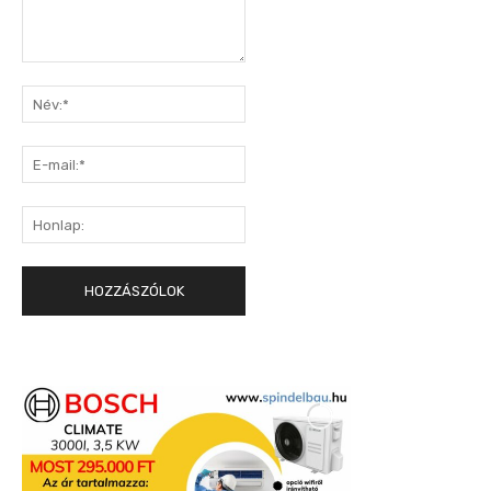
Hozzászólás:
Név:*
E-
mail:*
Honlap: