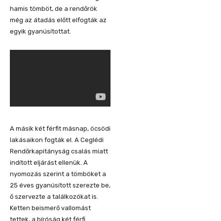
hamis tömböt, de a rendőrök
még az átadás előtt elfogták az
egyik gyanúsítottat.
A másik két férfit másnap, öcsödi
lakásaikon fogták el. A Ceglédi
Rendőrkapitányság csalás miatt
indított eljárást ellenük. A
nyomozás szerint a tömböket a
25 éves gyanúsított szerezte be,
ő szervezte a találkozókat is.
Ketten beismerő vallomást
tettek, a bíróság két férfi