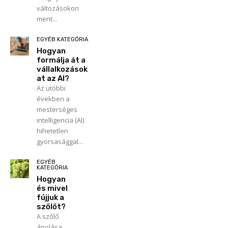
változásokon
ment...
EGYÉB KATEGÓRIA
Hogyan
formálja át a
vállalkozások
at az AI?
Az utóbbi
években a
mesterséges
intelligencia (AI)
hihetetlen
gyorsasággal...
EGYÉB
KATEGÓRIA
Hogyan
és mivel
fújjuk a
szőlőt?
A szőlő
ápolása