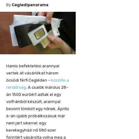
By
Cegledipanorama
Hamis befektetési arannyal
vertek át vásárlókat három
öcsödi férfi Cegléden –
közölte a
rendőrség
. A csalók március 28-
án 1500 euróért adtak el egy
volfrámból készült, arannyal
bevont tömböt egy nőnek. Április
6-án újabb próbálkozásuk már
nem járt sikerrel: egy
kerekegyházi nő 580 ezer
forintért vásárolta volna meg a