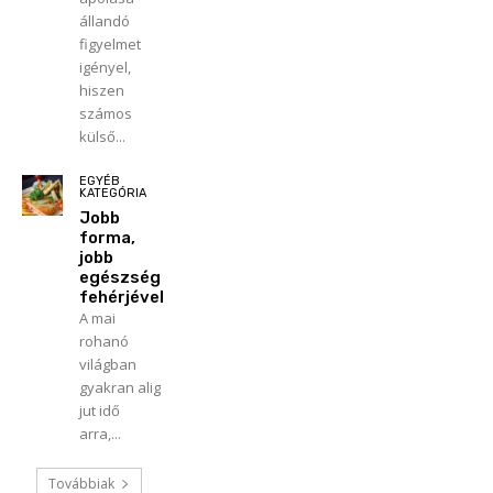
állandó
figyelmet
igényel,
hiszen
számos
külső...
EGYÉB
KATEGÓRIA
Jobb
forma,
jobb
egészség
fehérjével
A mai
rohanó
világban
gyakran alig
jut idő
arra,...
Továbbiak