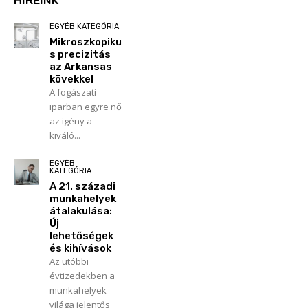
HÍREINK
EGYÉB KATEGÓRIA
Mikroszkopiku
s precizitás
az Arkansas
kövekkel
A fogászati
iparban egyre nő
az igény a
kiváló...
EGYÉB
KATEGÓRIA
A 21. századi
munkahelyek
átalakulása:
Új
lehetőségek
és kihívások
Az utóbbi
évtizedekben a
munkahelyek
világa jelentős