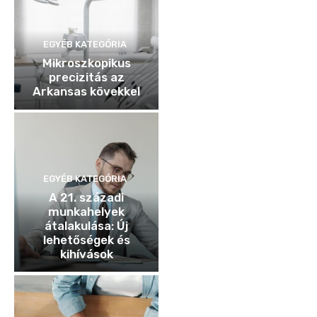
EGYÉB KATEGÓRIA
Mikroszkopikus
precizitás az
Arkansas kövekkel
EGYÉB KATEGÓRIA
A 21. századi
munkahelyek
átalakulása: Új
lehetőségek és
kihívások