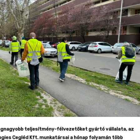
gnagyobb teljesítmény-félvezetőket gyártó vállalata, az
ogies Cegléd Kft. munkatársai a hónap folyamán több