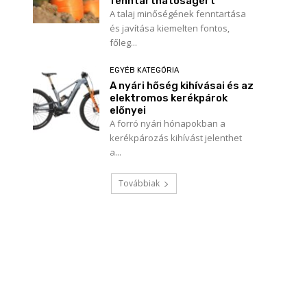
fenntarthatóságért
A talaj minőségének fenntartása
és javítása kiemelten fontos,
főleg...
EGYÉB KATEGÓRIA
A nyári hőség kihívásai és az
elektromos kerékpárok
előnyei
A forró nyári hónapokban a
kerékpározás kihívást jelenthet
a...
Továbbiak