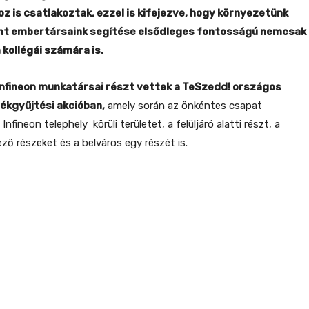
z is csatlakoztak, ezzel is kifejezve, hogy környezetünk
nt embertársaink segítése elsődleges fontosságú nemcsak
 kollégái számára is.
z Infineon munkatársai részt vettek a TeSzedd! országos
ékgyűjtési akcióban,
amely során az önkéntes csapat
nfineon telephely körüli területet, a felüljáró alatti részt, a
ző részeket és a belváros egy részét is.