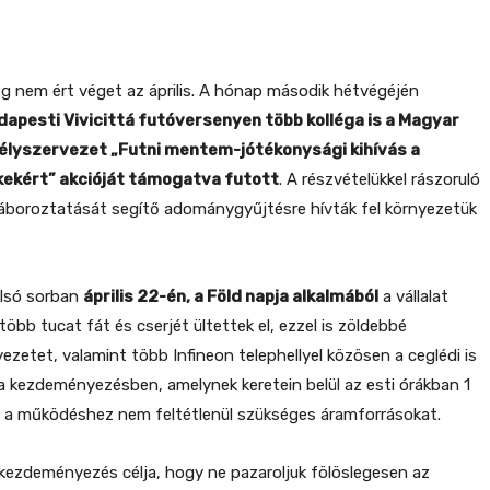
 nem ért véget az április. A hónap második hétvégéjén
dapesti Vivicittá futóversenyen több kolléga is a Magyar
lyszervezet „Futni mentem-jótékonysági kihívás a
kekért” akcióját támogatva futott
. A részvételükkel rászoruló
áboroztatását segítő adománygyűjtésre hívták fel környezetük
olsó sorban
április 22-én, a Föld napja alkalmából
a vállalat
több tucat fát és cserjét ültettek el, ezzel is zöldebbé
ezetet, valamint több Infineon telephellyel közösen a ceglédi is
a kezdeményezésben, amelynek keretein belül az esti órákban 1
k a működéshez nem feltétlenül szükséges áramforrásokat.
 kezdeményezés célja, hogy ne pazaroljuk fölöslegesen az