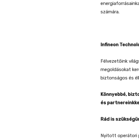
energiaforrásainka
számára.
Infineon Technol
Félvezetőink vilá
megoldásokat kere
biztonságos és élh
Könnyebbé, bizt
és partnereinkke
Rád is szükségün
Nyitott operátori 