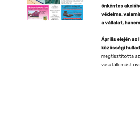
önkéntes akcióho
védelme, valami
a vállalat, hanem
Április elején a
közösségi hullad
megtisztította az I
vasútállomást öve