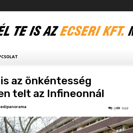
PCSOLAT
lis az önkéntesség
n telt az Infineonnál
ledipanorama
0
969