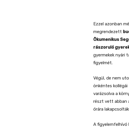
Ezzel azonban még
megrendezett
bu
Ökumenikus Segé
rászoruló gyere
gyermekek nyári t
figyelmét.
Végül, de nem ut
önkéntes kollégái 
varázsolva a körny
részt vett abban 
órára lakapcsoltá
A figyelemfelhívó