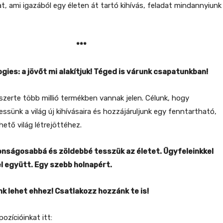
t, ami igazából egy életen át tartó kihívás, feladat mindannyiunk
***
ogies: a jövőt mi alakítjuk! Téged is várunk csapatunkban!
gszerte több millió termékben vannak jelen. Célunk, hogy
ssünk a világ új kihívásaira és hozzájáruljunk egy fenntartható,
ető világ létrejöttéhez.
onságosabbá és zöldebbé tesszük az életet. Ügyfeleinkkel
l együtt. Egy szebb holnapért.
k lehet ehhez! Csatlakozz hozzánk te is!
pozícióinkat itt: