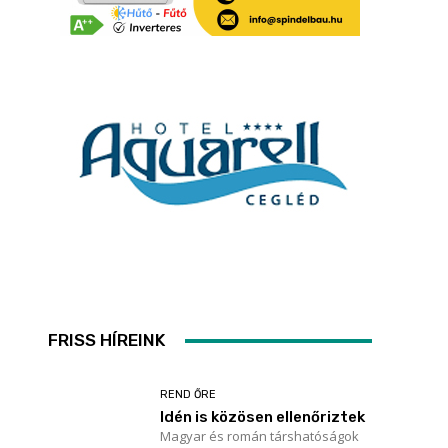
FRISS HÍREINK
REND ŐRE
Idén is közösen ellenőriztek
Magyar és román társhatóságok