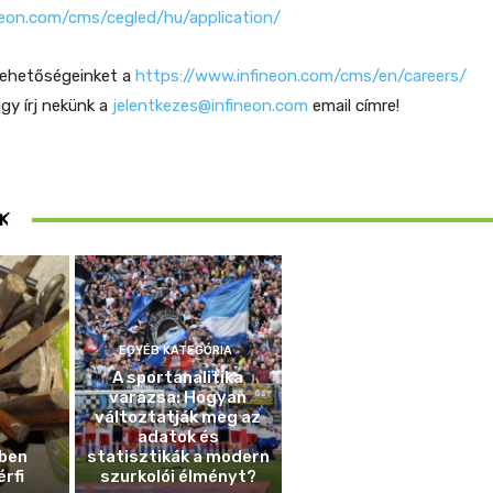
neon.com/cms/cegled/hu/application/
ehetőségeinket a
https://www.infineon.com/cms/en/careers/
agy írj nekünk a
jelentkezes@infineon.com
email címre!
ösen
K
ek
EGYÉB KATEGÓRIA
A sportanalitika
varázsa: Hogyan
változtatják meg az
adatok és
ben
statisztikák a modern
érfi
szurkolói élményt?