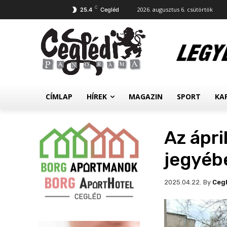
C
2026. augusztus 6. csütörtök
25.4
Cegléd
CÍMLAP
HÍREK
MAGAZIN
SPORT
KA
Az ápri
jegyébe
By
Ceg
2025.04.22.