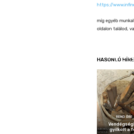
https://www.infi
míg egyéb munkal
oldalon találod, v
REND ŐRE
Idén is köz
HASONLÓ HÍRE
ellenőrizt
REND ŐRE
Vendégség
gyilkolt a f