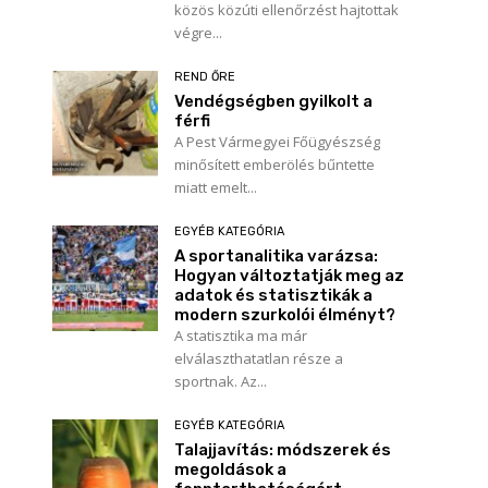
közös közúti ellenőrzést hajtottak
végre...
REND ŐRE
Vendégségben gyilkolt a
férfi
A Pest Vármegyei Főügyészség
minősített emberölés bűntette
miatt emelt...
EGYÉB KATEGÓRIA
A sportanalitika varázsa:
Hogyan változtatják meg az
adatok és statisztikák a
modern szurkolói élményt?
A statisztika ma már
elválaszthatatlan része a
sportnak. Az...
EGYÉB KATEGÓRIA
Talajjavítás: módszerek és
megoldások a