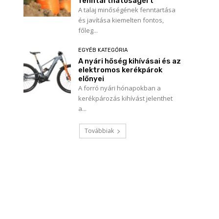
fenntarthatóságért
A talaj minőségének fenntartása
és javítása kiemelten fontos,
főleg...
EGYÉB KATEGÓRIA
A nyári hőség kihívásai és az
elektromos kerékpárok
előnyei
A forró nyári hónapokban a
kerékpározás kihívást jelenthet
a...
Továbbiak