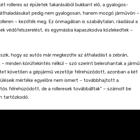
két rolleres az épületek takarásából bukkant elő, a gyalogos-
ó áthaladásukat pedig nem gyalogosan, hanem mozgó járművön –
olleren – kezdték meg. Ez önmagában is szabálytalan, ráadásul a
ltek védőfelszerelést, és egymásba kapaszkodva közlekedtek –
látszik, hogy az autós már megkezdte az áthaladást a zebrán,
k – minden körültekintés nélkül – szó szerint belerohantak a jármű
etet követően a gépjármű vezetője félrehúzódott, azonban a két
sérüléseik mértéke egyelőre nem ismert – továbbhajtott a
utós félrehúzódott, de a rolleresek továbbálltak” – számolt be
en tartózkodó.