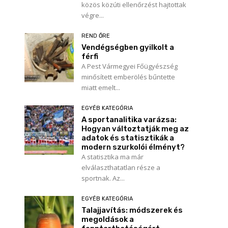
közös közúti ellenőrzést hajtottak
végre...
REND ŐRE
Vendégségben gyilkolt a
férfi
A Pest Vármegyei Főügyészség
minősített emberölés bűntette
miatt emelt...
EGYÉB KATEGÓRIA
A sportanalitika varázsa:
Hogyan változtatják meg az
adatok és statisztikák a
modern szurkolói élményt?
A statisztika ma már
elválaszthatatlan része a
sportnak. Az...
EGYÉB KATEGÓRIA
Talajjavítás: módszerek és
megoldások a