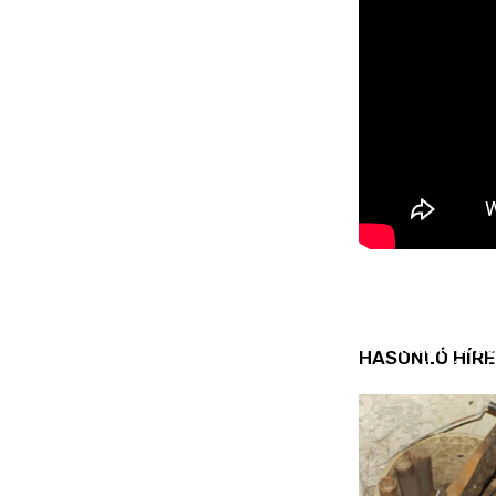
REND ŐRE
Idén is köz
HASONLÓ HÍRE
ellenőrizt