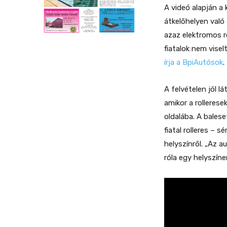
A videó alapján a 
átkelőhelyen val
azaz elektromos r
fiatalok nem vise
írja a BpiAutósok
.
A felvételen jól 
amikor a rollerese
oldalába. A bales
fiatal rolleres – 
helyszínről. „Az a
róla egy helyszín