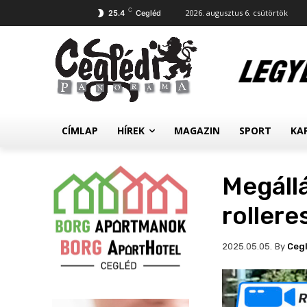
C
2026. augusztus 6. csütörtök
25.4
Cegléd
CÍMLAP
HÍREK
MAGAZIN
SPORT
KA
Megállá
roller
By
Ceg
2025.05.05.