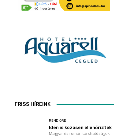
FRISS HÍREINK
REND ŐRE
Idén is közösen ellenőriztek
Magyar és román társhatóságok