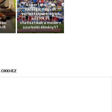
A sportanalitika
varázsa: Hogyan
változtatják meg az
adatok és
ben
statisztikák a modern
érfi
szurkolói élményt?
 CIKKHEZ