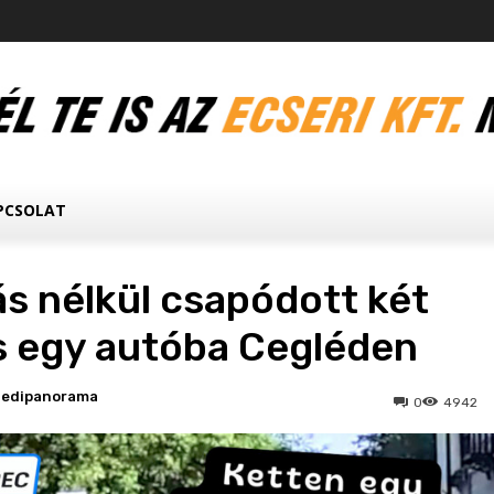
PCSOLAT
s nélkül csapódott két
es egy autóba Cegléden
ledipanorama
0
4942