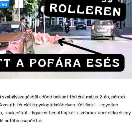
i szabályszegésből adódó baleset történt május 2-án, péntek
ossuth tér előtti gyalogátkelőhelyen. Két fiatal – egyetlen
n, sisak nélkül – figyelmetlenül hajtott a zebrára, ahol oldalról egy
dó autóba csapódtak.