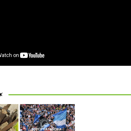
ösen
K
ek
EGYÉB KATEGÓRIA