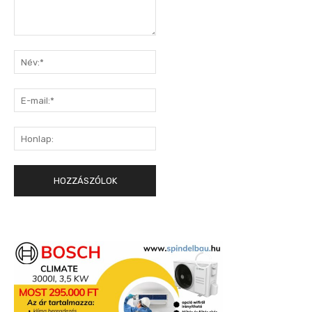
Hozzászólás:
Név:*
E-
mail:*
Honlap: