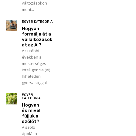
változásokon
ment...
EGYÉB KATEGÓRIA
Hogyan
formálja át a
vállalkozások
at az AI?
Az utóbbi
években a
mesterséges
intelligencia (AI)
hihetetlen
gyorsasággal...
EGYÉB
KATEGÓRIA
Hogyan
és mivel
fújjuk a
szőlőt?
A szőlő
ápolása