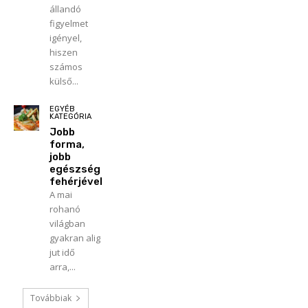
állandó
figyelmet
igényel,
hiszen
számos
külső...
EGYÉB
KATEGÓRIA
Jobb
forma,
jobb
egészség
fehérjével
A mai
rohanó
világban
gyakran alig
jut idő
arra,...
Továbbiak