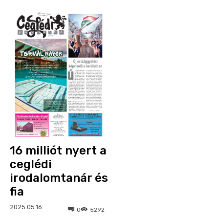
16 milliót nyert a
ceglédi
irodalomtanár és
fia
2025.05.16.
0
5292