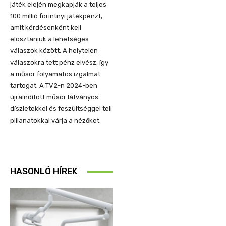
játék elején megkapják a teljes
100 millió forintnyi játékpénzt,
amit kérdésenként kell
elosztaniuk a lehetséges
válaszok között. A helytelen
válaszokra tett pénz elvész, így
a műsor folyamatos izgalmat
tartogat. A TV2-n 2024-ben
újraindított műsor látványos
díszletekkel és feszültséggel teli
pillanatokkal várja a nézőket.
HASONLÓ HÍREK