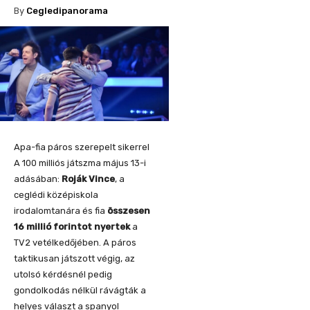
By
Cegledipanorama
Apa-fia páros szerepelt sikerrel
A 100 milliós játszma május 13-i
adásában:
Roják Vince
, a
ceglédi középiskola
irodalomtanára és fia
összesen
16 millió forintot nyertek
a
TV2 vetélkedőjében. A páros
taktikusan játszott végig, az
utolsó kérdésnél pedig
gondolkodás nélkül rávágták a
helyes választ a spanyol