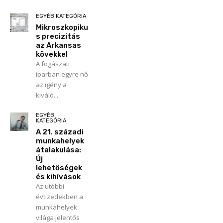
EGYÉB KATEGÓRIA
Mikroszkopiku
s precizitás
az Arkansas
kövekkel
A fogászati
iparban egyre nő
az igény a
kiváló...
EGYÉB
KATEGÓRIA
A 21. századi
munkahelyek
átalakulása:
Új
lehetőségek
és kihívások
Az utóbbi
évtizedekben a
munkahelyek
világa jelentős