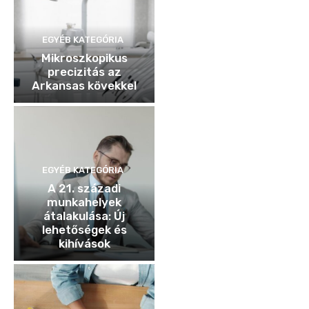
EGYÉB KATEGÓRIA
Mikroszkopikus
precizitás az
Arkansas kövekkel
EGYÉB KATEGÓRIA
A 21. századi
munkahelyek
átalakulása: Új
lehetőségek és
kihívások