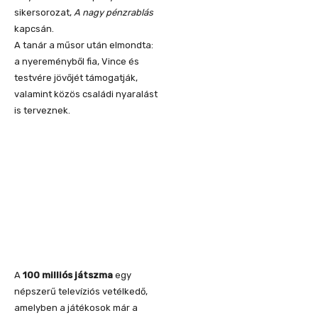
sikersorozat,
A nagy pénzrablás
kapcsán.
A tanár a műsor után elmondta:
a nyereményből fia, Vince és
testvére jövőjét támogatják,
valamint közös családi nyaralást
is terveznek.
A
100 milliós játszma
egy
népszerű televíziós vetélkedő,
amelyben a játékosok már a