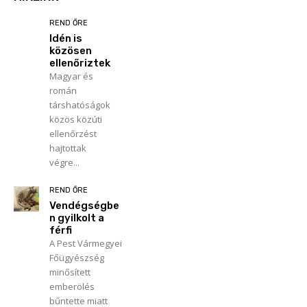
REND ŐRE
Idén is
közösen
ellenőriztek
Magyar és
román
társhatóságok
közös közúti
ellenőrzést
hajtottak
végre...
REND ŐRE
Vendégségbe
n gyilkolt a
férfi
A Pest Vármegyei
Főügyészség
minősített
emberölés
bűntette miatt