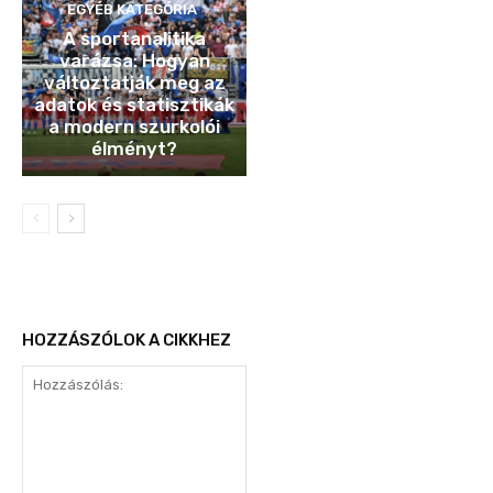
EGYÉB KATEGÓRIA
A sportanalitika
varázsa: Hogyan
változtatják meg az
adatok és statisztikák
a modern szurkolói
élményt?
HOZZÁSZÓLOK A CIKKHEZ