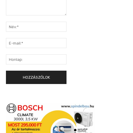
Hozzászólás:
Név:*
E-
mail:*
Honlap: