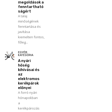
megoldások a
fenntartható
ságért
A talaj
minőségének
fenntartása és
javítása
kiemelten fontos,
főleg...
EGYÉB
KATEGÓRIA
A nyári
hőség
kihívásai és
az
elektromos
kerékpárok
előnyei
A forró nyári
hónapokban
a
kerékpározás