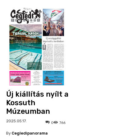
Új kiállítás nyílt a
Kossuth
Múzeumban
2025.05.17.
0
766
By
Cegledipanorama