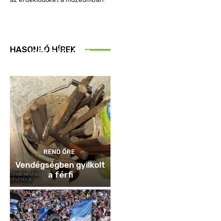
REND ŐRE
HASONLÓ HÍREK
Idén is közösen
ellenőriztek
REND ŐRE
Vendégségben gyilkolt
a férfi