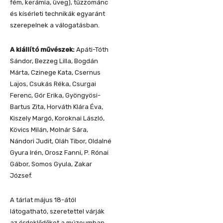
fém, kerámia, üveg), tűzzománc
és kísérleti technikák egyaránt
szerepelnek a válogatásban.
A kiállító művészek:
Apáti-Tóth
Sándor, Bezzeg Lilla, Bogdán
Márta, Czinege Kata, Csernus
Lajos, Csukás Réka, Csurgai
Ferenc, Gór Erika, Gyöngyösi-
Bartus Zita, Horváth Klára Éva,
Kiszely Margó, Koroknai László,
Kövics Milán, Molnár Sára,
Nándori Judit, Oláh Tibor, Oldalné
Gyura Irén, Orosz Fanni, P. Rónai
Gábor, Somos Gyula, Zakar
József.
A tárlat május 18-ától
látogatható, szeretettel várják
az érdeklődőket a múzeumban.