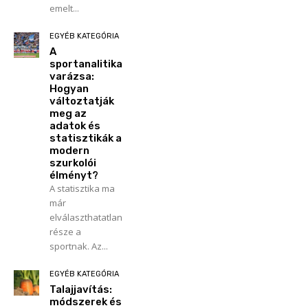
emelt...
EGYÉB KATEGÓRIA
A
sportanalitika
varázsa:
Hogyan
változtatják
meg az
adatok és
statisztikák a
modern
szurkolói
élményt?
A statisztika ma
már
elválaszthatatlan
része a
sportnak. Az...
EGYÉB KATEGÓRIA
Talajjavítás:
módszerek és