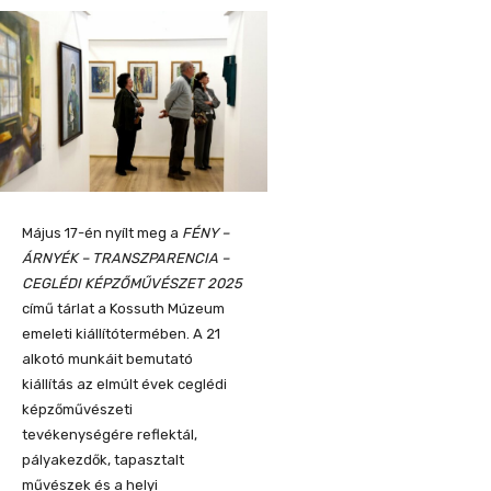
Május 17-én nyílt meg a
FÉNY –
ÁRNYÉK – TRANSZPARENCIA –
CEGLÉDI KÉPZŐMŰVÉSZET 2025
című tárlat a Kossuth Múzeum
emeleti kiállítótermében. A 21
alkotó munkáit bemutató
kiállítás az elmúlt évek ceglédi
képzőművészeti
tevékenységére reflektál,
pályakezdők, tapasztalt
művészek és a helyi