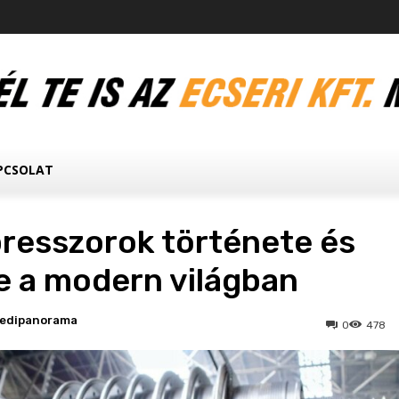
PCSOLAT
resszorok története és
e a modern világban
ledipanorama
0
478