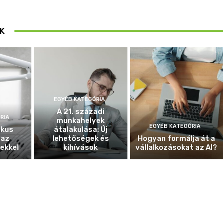
K
EGYÉB KATEGÓRIA
A 21. századi
RIA
munkahelyek
EGYÉB KATEGÓRIA
ikus
átalakulása: Új
 az
lehetőségek és
Hogyan formálja át a
ekkel
kihívások
vállalkozásokat az AI?