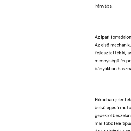
irányába.
Az ipari forradal
Az első mechaniku
fejlesztették ki, 
mennyiségű és pon
bányákban használ
Ekkoriban jelente
belső égésű moto
gépekről beszélün
már többféle típu