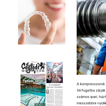
A kompresszorok o
térfogatba zárják
számos ipari, ház
messzebbre nyúlik