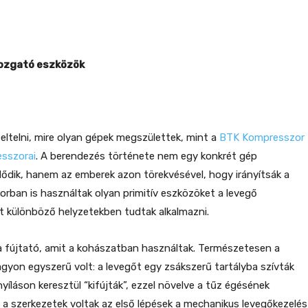
ozgató eszközök
 eltelni, mire olyan gépek megszülettek, mint a
BTK Kompresszor
sszorai
. A berendezés története nem egy konkrét gép
zdődik, hanem az emberek azon törekvésével, hogy irányítsák a
korban is használtak olyan primitív eszközöket a levegő
 különböző helyzetekben tudtak alkalmazni.
l a fújtató, amit a kohászatban használtak. Természetesen a
on egyszerű volt: a levegőt egy zsákszerű tartályba szívták
yíláson keresztül “kifújták”, ezzel növelve a tűz égésének
k a szerkezetek voltak az első lépések a mechanikus levegőkezelés