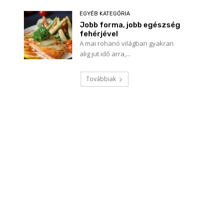
EGYÉB KATEGÓRIA
Jobb forma, jobb egészség
fehérjével
A mai rohanó világban gyakran
alig jut idő arra,...
Továbbiak