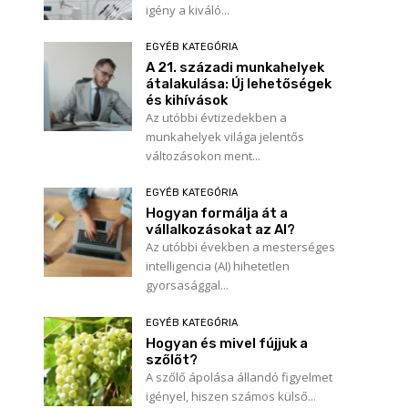
igény a kiváló...
EGYÉB KATEGÓRIA
A 21. századi munkahelyek
átalakulása: Új lehetőségek
és kihívások
Az utóbbi évtizedekben a
munkahelyek világa jelentős
változásokon ment...
EGYÉB KATEGÓRIA
Hogyan formálja át a
vállalkozásokat az AI?
Az utóbbi években a mesterséges
intelligencia (AI) hihetetlen
gyorsasággal...
EGYÉB KATEGÓRIA
Hogyan és mivel fújjuk a
szőlőt?
A szőlő ápolása állandó figyelmet
igényel, hiszen számos külső...