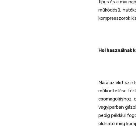
típus és a mai na
működésű, hatékon
kompresszorok kis
Hol használnak 
Mára az élet szin
működtetése törté
csomagoláshoz, d
vegyiparban gázok
pedig például fo
oldható meg komp