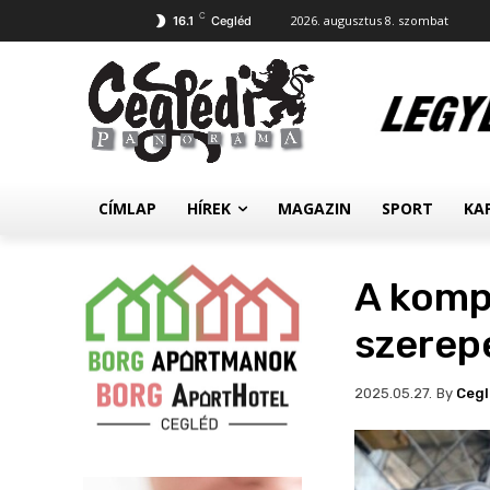
C
2026. augusztus 8. szombat
16.1
Cegléd
CÍMLAP
HÍREK
MAGAZIN
SPORT
KA
A komp
szerep
By
Ceg
2025.05.27.