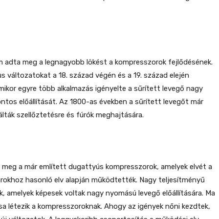
om adta meg a legnagyobb lökést a kompresszorok fejlődésének.
s változatokat a 18. század végén és a 19. század elején
amikor egyre több alkalmazás igényelte a sűrített levegő nagy
tos előállítását. Az 1800-as években a sűrített levegőt már
ták szellőztetésre és fúrók meghajtására.
k meg a már említett dugattyús kompresszorok, amelyek elvét a
rokhoz hasonló elv alapján működtették. Nagy teljesítményű
k, amelyek képesek voltak nagy nyomású levegő előállítására. Ma
sa létezik a kompresszoroknak. Ahogy az igények nőni kezdtek,