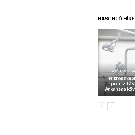
HASONLÓ HÍRE
EGYÉB KATEGÓ
Mikroszkop
precizitás
Arkansas köv