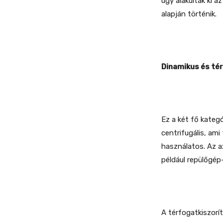
úgy alakultak ki a
alapján történik.
Dinamikus és té
Ez a két fő kateg
centrifugális, am
használatos. Az a
például repülőgé
A térfogatkiszorí