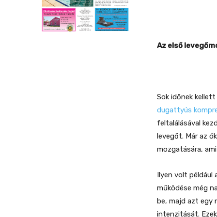
Az első levegőm
Sok időnek kellett
dugattyús kompre
feltalálásával ke
levegőt. Már az ó
mozgatására, amit
Ilyen volt példáu
működése még nagy
be, majd azt egy n
intenzitását. Eze