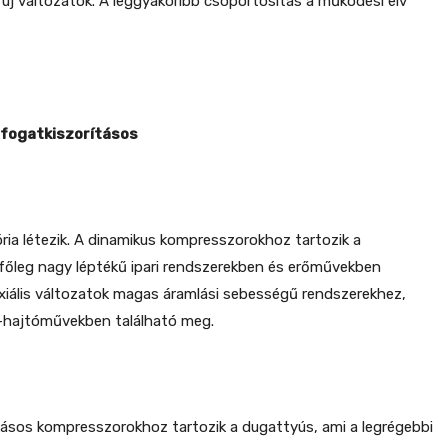
z új változatok. A leggyakoribb csoportosítás a működési elv
rfogatkiszorításos
ória létezik. A dinamikus kompresszorokhoz tartozik a
i főleg nagy léptékű ipari rendszerekben és erőművekben
xiális változatok magas áramlási sebességű rendszerekhez,
p-hajtóművekben található meg.
tásos kompresszorokhoz tartozik a dugattyús, ami a legrégebbi