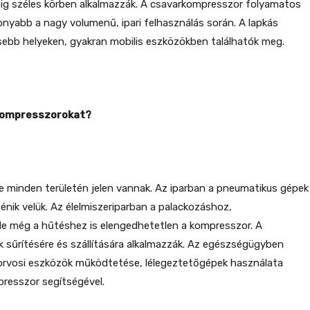
pig széles körben alkalmazzák. A csavarkompresszor folyamatos
yabb a nagy volumenű, ipari felhasználás során. A lapkás
ebb helyeken, gyakran mobilis eszközökben találhatók meg.
kompresszorokat?
te minden területén jelen vannak. Az iparban a pneumatikus gépek
nik velük. Az élelmiszeriparban a palackozáshoz,
e még a hűtéshez is elengedhetetlen a kompresszor. A
 sűrítésére és szállítására alkalmazzák. Az egészségügyben
gorvosi eszközök működtetése, lélegeztetőgépek használata
resszor segítségével.