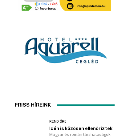
FRISS HÍREINK
REND ŐRE
Idén is közösen ellenőriztek
Magyar és román társhatóságok