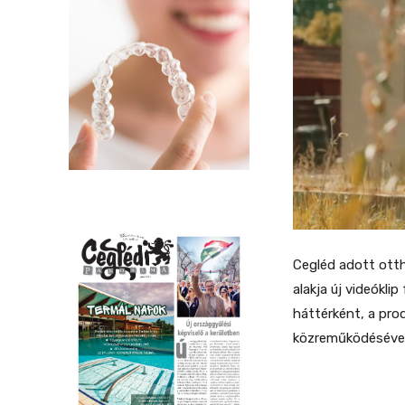
Cegléd adott otth
alakja új videókl
háttérként, a prod
közreműködésével