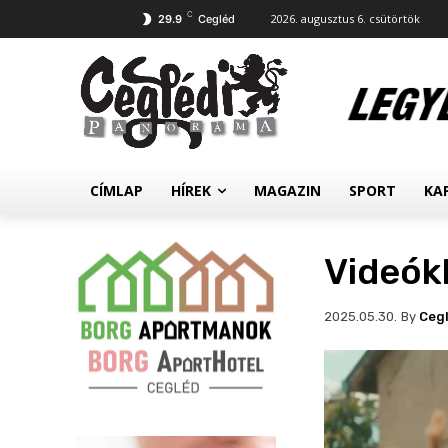
C
2026. augusztus 6. csütörtök
29.9
Cegléd
CÍMLAP
HÍREK
MAGAZIN
SPORT
KA
Videók
By
Ceg
2025.05.30.