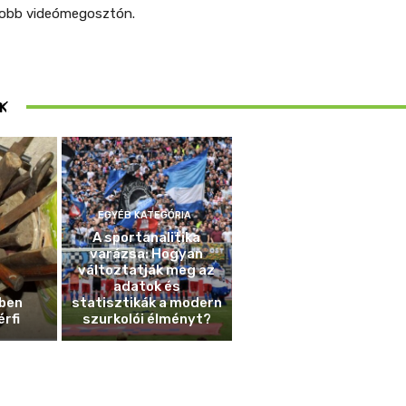
yobb videómegosztón.
ösen
K
ek
EGYÉB KATEGÓRIA
A sportanalitika
varázsa: Hogyan
változtatják meg az
adatok és
ben
statisztikák a modern
érfi
szurkolói élményt?