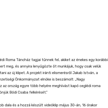
édi Roma Táncház tagjai tűnnek fel, akiket az énekes egy korábbi
rt meg, és annyira lenyűgözte őt munkájuk, hogy csak velük
ani az új klipet. A projekt iránti elismerésről Jakab István, a
zetiségi Önkormányzat elnöke is beszámolt: „Nagy
z az ország egyre több helyére meghívást kapó ceglédi roma
njük Bódi Csaba felkérését.”
bb dala és a hozzá készült videóklip május 30-án, 16 órakor