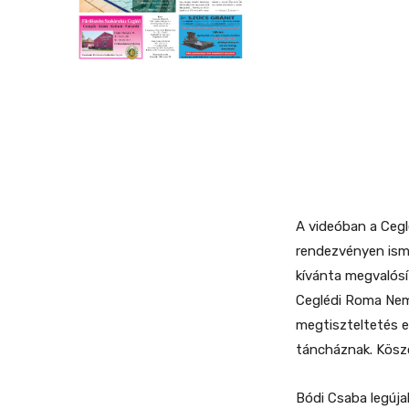
A videóban a Cegl
rendezvényen isme
kívánta megvalósít
Ceglédi Roma Nem
megtiszteltetés e
táncháznak. Köszö
Bódi Csaba legúja