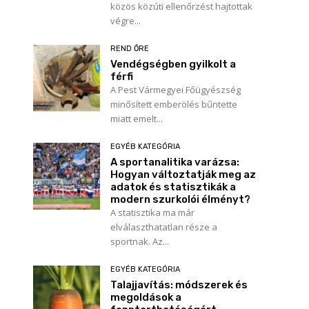
közös közúti ellenőrzést hajtottak
végre...
REND ŐRE
Vendégségben gyilkolt a
férfi
A Pest Vármegyei Főügyészség
minősített emberölés bűntette
miatt emelt...
EGYÉB KATEGÓRIA
A sportanalitika varázsa:
Hogyan változtatják meg az
adatok és statisztikák a
modern szurkolói élményt?
A statisztika ma már
elválaszthatatlan része a
sportnak. Az...
EGYÉB KATEGÓRIA
Talajjavítás: módszerek és
megoldások a