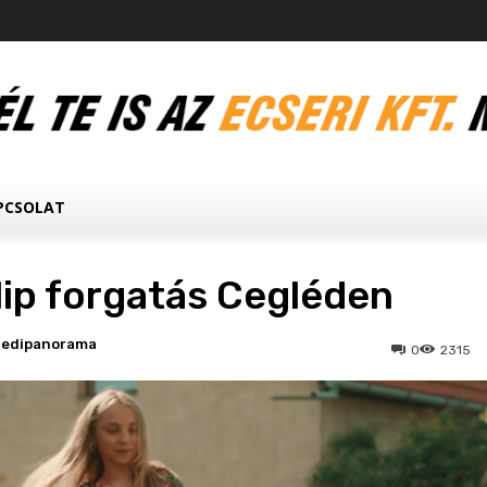
PCSOLAT
lip forgatás Cegléden
ledipanorama
0
2315