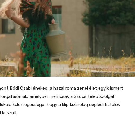
ont Bódi Csabi énekes, a hazai roma zenei élet egyik ismert
ip forgatásának, amelyben nemcsak a Szűcs telep szolgál
ukció különlegessége, hogy a klip kizárólag ceglédi fiatalok
 készült.