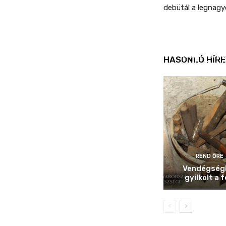
debütál a legnag
REND ŐRE
Idén is köz
HASONLÓ HÍRE
ellenőrizt
REND ŐRE
Vendégség
gyilkolt a f