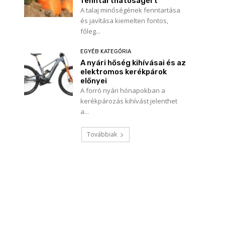
fenntarthatóságért
A talaj minőségének fenntartása
és javítása kiemelten fontos,
főleg...
EGYÉB KATEGÓRIA
A nyári hőség kihívásai és az
elektromos kerékpárok
előnyei
A forró nyári hónapokban a
kerékpározás kihívást jelenthet
a...
Továbbiak