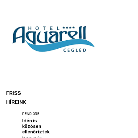
FRISS
HÍREINK
REND ŐRE
Idén is
közösen
ellenőriztek
Magyar és