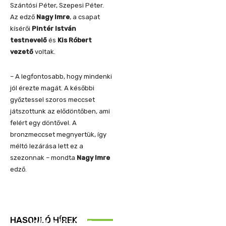
Szántósi Péter, Szepesi Péter.
Az edző
Nagy Imre
, a csapat
kísérői
Pintér István
testnevelő
és
Kis Róbert
vezető
voltak.
– A legfontosabb, hogy mindenki
jól érezte magát. A későbbi
győztessel szoros meccset
játszottunk az elődöntőben, ami
felért egy döntővel. A
bronzmeccset megnyertük, így
méltó lezárása lett ez a
szezonnak – mondta
Nagy Imre
edző.
REND ŐRE
HASONLÓ HÍREK
Idén is közösen