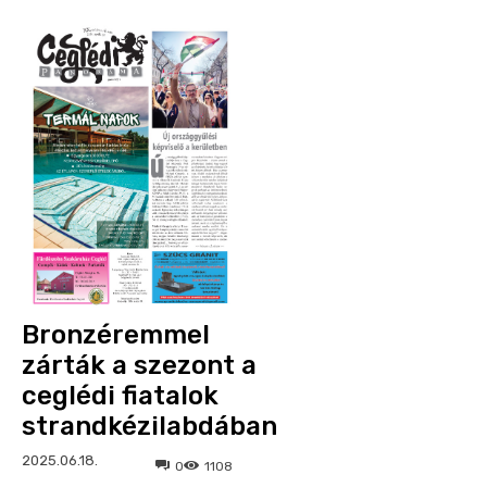
Bronzéremmel
zárták a szezont a
ceglédi fiatalok
strandkézilabdában
2025.06.18.
0
1108