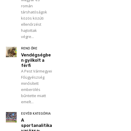
román
társhatóságok
közös közúti
ellenőrzést
hajtottak
végre...
REND ŐRE
Vendégségbe
n gyilkolt a
férfi
A Pest Vármegyei
Főügyészség
minősített
emberölés
bűntette miatt
emelt...
EGYÉB KATEGÓRIA
A
sportanalitika
varázsa: