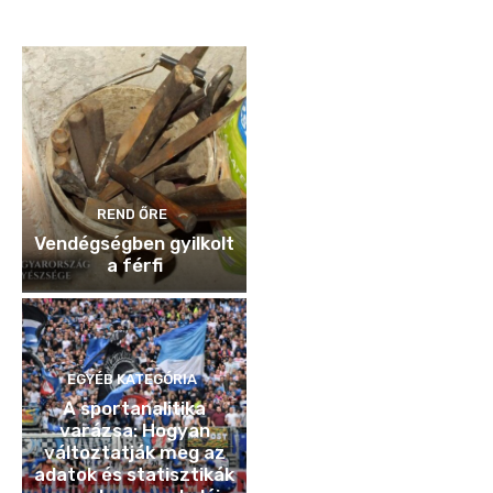
ellenőriztek
REND ŐRE
Vendégségben gyilkolt
a férfi
EGYÉB KATEGÓRIA
A sportanalitika
varázsa: Hogyan
változtatják meg az
adatok és statisztikák