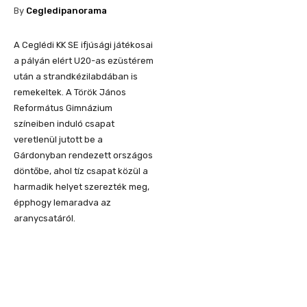
By
Cegledipanorama
A Ceglédi KK SE ifjúsági játékosai
a pályán elért U20-as ezüstérem
után a strandkézilabdában is
remekeltek. A Török János
Református Gimnázium
színeiben induló csapat
veretlenül jutott be a
Gárdonyban rendezett országos
döntőbe, ahol tíz csapat közül a
harmadik helyet szerezték meg,
épphogy lemaradva az
aranycsatáról.