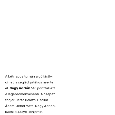
A kétnapos tornán a gólkirályi
címet is ceglédi játékos nyerte
el:
Nagy Adrián
140 ponttal lett
a legeredményesebb. A csapat
tagjai: Berta Balázs, Csollár
Ádám, Jenei Máté, Nagy Adrián,
Racskó, Sülye Benjámin,