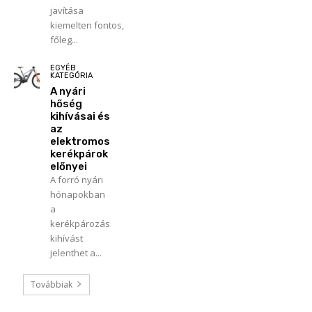
javítása
kiemelten fontos,
főleg...
EGYÉB
KATEGÓRIA
A nyári
hőség
kihívásai és
az
elektromos
kerékpárok
előnyei
A forró nyári
hónapokban
a
kerékpározás
kihívást
jelenthet a...
Továbbiak