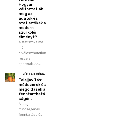
Hogyan
változtatják
meg az
adatok és
statisztikák a
modern
szurkolói
élményt?
A statisztika ma
már
elválaszthatatlan
része a
sportnak. Az...
EGYÉB KATEGÓRIA
Talajjavítás:
módszerek és
megoldások a
fenntartható
ságért
A talaj
minőségének
fenntartása és