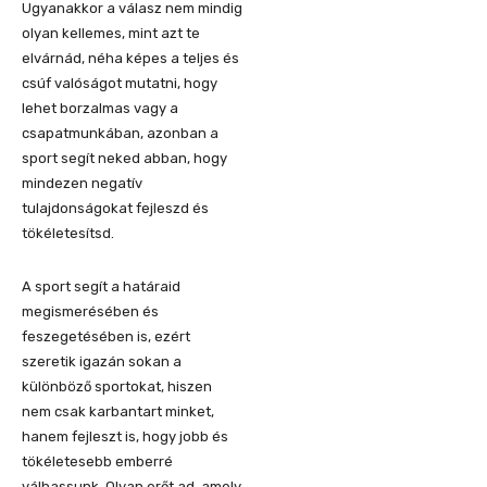
Ugyanakkor a válasz nem mindig
olyan kellemes, mint azt te
elvárnád, néha képes a teljes és
csúf valóságot mutatni, hogy
lehet borzalmas vagy a
csapatmunkában, azonban a
sport segít neked abban, hogy
mindezen negatív
tulajdonságokat fejleszd és
tökéletesítsd.
A sport segít a határaid
megismerésében és
feszegetésében is, ezért
szeretik igazán sokan a
különböző sportokat, hiszen
nem csak karbantart minket,
hanem fejleszt is, hogy jobb és
tökéletesebb emberré
válhassunk. Olyan erőt ad, amely