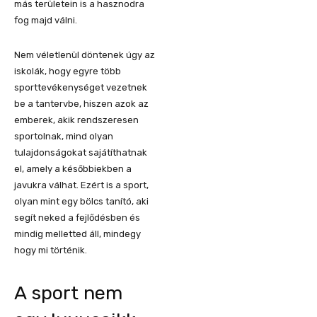
más területein is a hasznodra
fog majd válni.
Nem véletlenül döntenek úgy az
iskolák, hogy egyre több
sporttevékenységet vezetnek
be a tantervbe, hiszen azok az
emberek, akik rendszeresen
sportolnak, mind olyan
tulajdonságokat sajátíthatnak
el, amely a későbbiekben a
javukra válhat. Ezért is a sport,
olyan mint egy bölcs tanító, aki
segít neked a fejlődésben és
mindig melletted áll, mindegy
hogy mi történik.
A sport nem