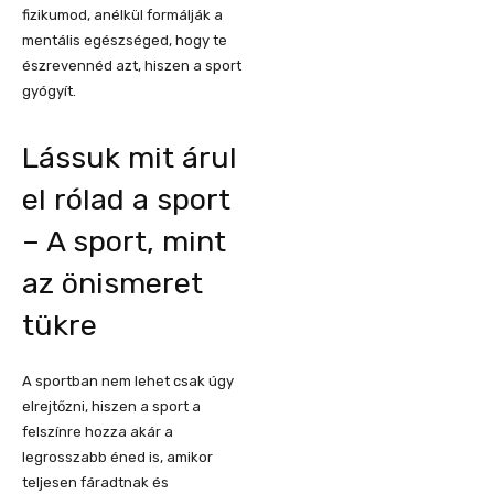
fizikumod, anélkül formálják a
mentális egészséged, hogy te
észrevennéd azt, hiszen a sport
gyógyít.
Lássuk mit árul
el rólad a sport
– A sport, mint
az önismeret
tükre
A sportban nem lehet csak úgy
elrejtőzni, hiszen a sport a
felszínre hozza akár a
legrosszabb éned is, amikor
teljesen fáradtnak és