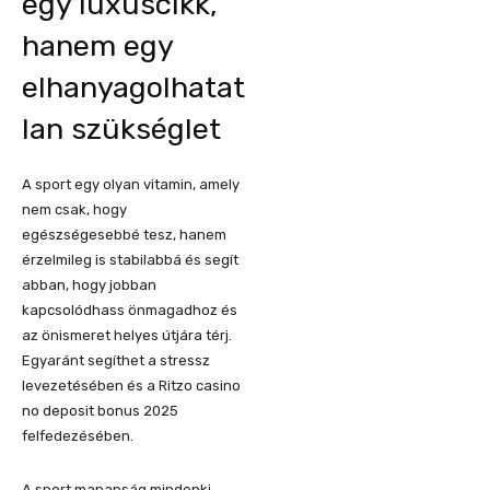
egy luxuscikk,
hanem egy
elhanyagolhatat
lan szükséglet
A sport egy olyan vitamin, amely
nem csak, hogy
egészségesebbé tesz, hanem
érzelmileg is stabilabbá és segít
abban, hogy jobban
kapcsolódhass önmagadhoz és
az önismeret helyes útjára térj.
Egyaránt segíthet a stressz
levezetésében és a Ritzo casino
no deposit bonus 2025
felfedezésében.
A sport manapság mindenki