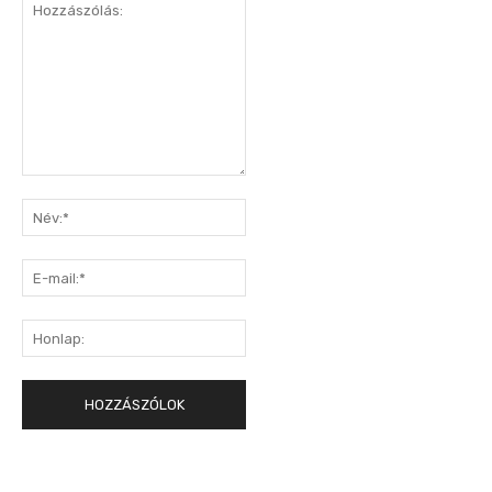
Hozzászólás:
Név:*
E-
mail:*
Honlap: