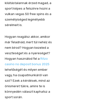
kilátástalannak érzed magad, a
sport képes a felszínre hozni a
vulkan vegas 50 free spins és a
személyiséged legmélyebb
sérelmeit is.
Hogyan reagálsz akkor, amikor
már feladnád, mert túl nehéz és
nem bírod? Hogyan kezeled a
veszteséget és a nyereséget?
Hogyan használod fel a
Ritzo
casino no deposit bonus 2025
lehetőségét és milyen ember
vagy, ha csapatmunkáról van
szó? Ezek a kérdések, mind az
önismeret tükre, amire te is
könnyedén választ kaphatsz a
sport során.