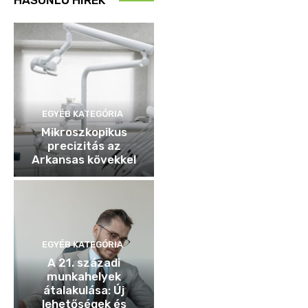
EGYÉB KATEGÓRIA
Mikroszkopikus
precizitás az
Arkansas kövekkel
EGYÉB KATEGÓRIA
A 21. századi
munkahelyek
átalakulása: Új
lehetőségek és