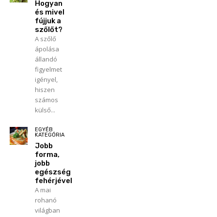
Hogyan
és mivel
fújjuk a
szőlőt?
A szőlő
ápolása
állandó
figyelmet
igényel,
hiszen
számos
külső...
EGYÉB
KATEGÓRIA
Jobb
forma,
jobb
egészség
fehérjével
A mai
rohanó
világban