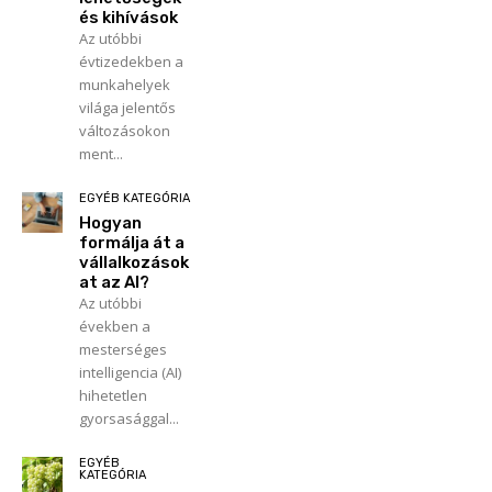
és kihívások
Az utóbbi
évtizedekben a
munkahelyek
világa jelentős
változásokon
ment...
EGYÉB KATEGÓRIA
Hogyan
formálja át a
vállalkozások
at az AI?
Az utóbbi
években a
mesterséges
intelligencia (AI)
hihetetlen
gyorsasággal...
EGYÉB
KATEGÓRIA