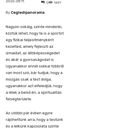
2025.08.11.
0
1691
By
Cegledipanorama
Nagyon sokáig, szinte mindenki,
köztük lehet, hogy te is a sportot
egy fizikai teljesítményként
kezelted, amely fejleszti az
izmaidat, az állóképességedet
és akár a gyorsaságodat is.
Ugyanakkor ennél sokkal többről
van most szó, bár tudjuk, hogy a
mozgás csak a test dolga,
ugyanakkor azt elfeledjük, hogy
a lélek a belső én, a spiritualitás
felségterülete.
Az utóbbi pár évben egyre
rájöhettünk arra, hogy a testünk
és a lelkünk kapcsolata szinte