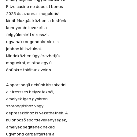
Ritzo casino no deposit bonus
2025 és azonnali megoldást
kínál. Mozgás közben a testünk
könnyedén levezeti a
felgyülemlett stresszt,
ugyanakkor gondolataink is
jobban kitisztulnak.
Mindeközben úgy érezhetjük
magunkat, mintha egy új
énünkre találtunk volna.
A sport segít nekünk kiszakadni
a stresszes helyzetekből,
amelyek igen gyakran
szorongáshoz vagy
depresszióhoz is vezethetnek. A
különböző sporttevékenységek,
amelyek segítenek neked
úgymond karbantartani a