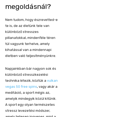
megoldásnál?
Nem tudom, hogy észrevetted-e
te is, de az életünk tele van
különböző stresszes
pillanatokkal, mindenféle téren
túl vagyunk terhelve, amely
kihatással van a mindennapi
életben való teljesítményünkre.
Napjainkban bár nagyon sok és
különböző stresszkezelési
technika létezik, köztük a
vulkan
vegas 50 free spins
, vagy akár a
meditáció, a sport mégis az,
amelyik mindegyik közül kitűnik.
A sport egy olyan természetes
stressz levezetési módszer,
amely teljesen ingyenes, mint a