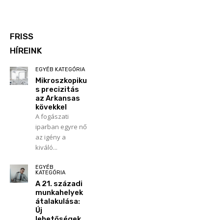
FRISS
HÍREINK
EGYÉB KATEGÓRIA
Mikroszkopiku
s precizitás
az Arkansas
kövekkel
A fogászati
iparban egyre nő
az igény a
kiváló...
EGYÉB
KATEGÓRIA
A 21. századi
munkahelyek
átalakulása:
Új
lehetőségek