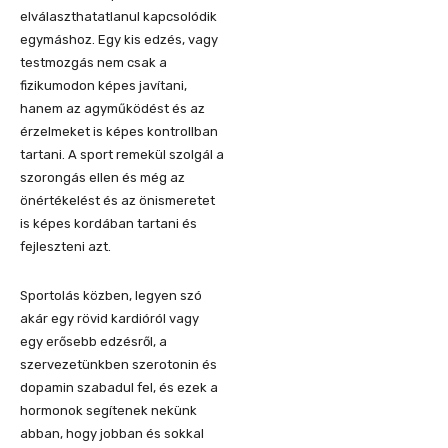
elválaszthatatlanul kapcsolódik
egymáshoz. Egy kis edzés, vagy
testmozgás nem csak a
fizikumodon képes javítani,
hanem az agyműködést és az
érzelmeket is képes kontrollban
tartani. A sport remekül szolgál a
szorongás ellen és még az
önértékelést és az önismeretet
is képes kordában tartani és
fejleszteni azt.
Sportolás közben, legyen szó
akár egy rövid kardióról vagy
egy erősebb edzésről, a
szervezetünkben szerotonin és
dopamin szabadul fel, és ezek a
hormonok segítenek nekünk
abban, hogy jobban és sokkal