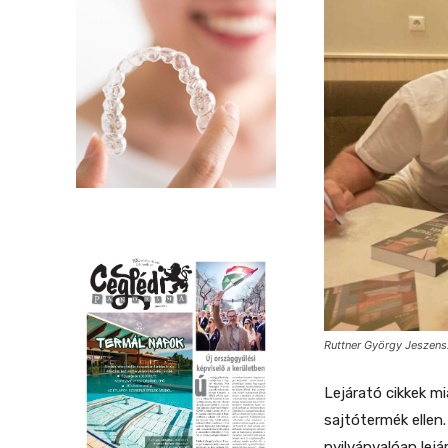
Ruttner György Jeszensz
Lejárató cikkek m
sajtótermék ellen
nyilvánvalóan lejá