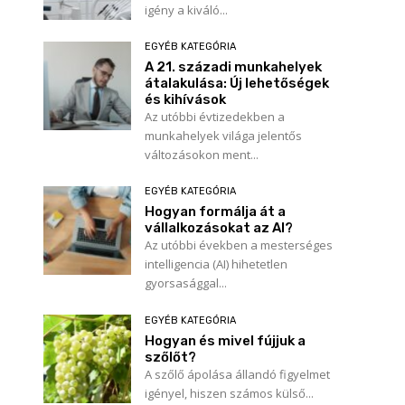
igény a kiváló...
EGYÉB KATEGÓRIA
A 21. századi munkahelyek
átalakulása: Új lehetőségek
és kihívások
Az utóbbi évtizedekben a
munkahelyek világa jelentős
változásokon ment...
EGYÉB KATEGÓRIA
Hogyan formálja át a
vállalkozásokat az AI?
Az utóbbi években a mesterséges
intelligencia (AI) hihetetlen
gyorsasággal...
EGYÉB KATEGÓRIA
Hogyan és mivel fújjuk a
szőlőt?
A szőlő ápolása állandó figyelmet
igényel, hiszen számos külső...