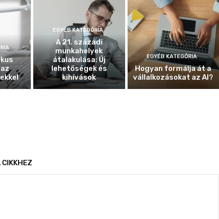
EGYÉB KATEGÓRIA
A 21. századi
RIA
munkahelyek
EGYÉB KATEGÓRIA
ikus
átalakulása: Új
 az
lehetőségek és
Hogyan formálja át a
ekkel
kihívások
vállalkozásokat az AI?
 CIKKHEZ