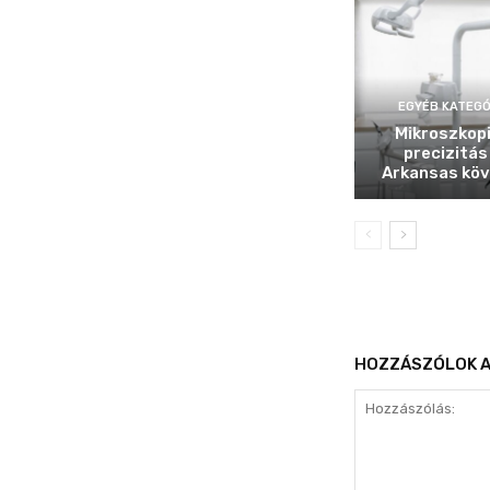
EGYÉB KATEGÓ
Mikroszkop
precizitás
Arkansas köv
HOZZÁSZÓLOK A