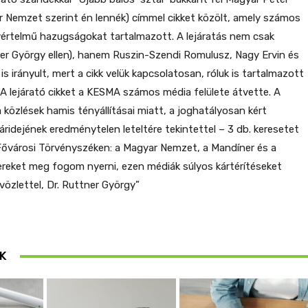
ar Nemzet szerint én lennék) címmel cikket közölt, amely számos
gyértelmű hazugságokat tartalmazott. A lejáratás nem csak
ner György ellen), hanem Ruszin-Szendi Romulusz, Nagy Ervin és
is irányult, mert a cikk velük kapcsolatosan, róluk is tartalmazott
. A lejárató cikket a KESMA számos média felülete átvette. A
 közlések hamis tényállításai miatt, a joghatályosan kért
áridejének eredménytelen leteltére tekintettel – 3 db. keresetet
Fővárosi Törvényszéken: a Magyar Nemzet, a Mandíner és a
pereket meg fogom nyerni, ezen médiák súlyos kártérítéseket
vözlettel, Dr. Ruttner György”
K