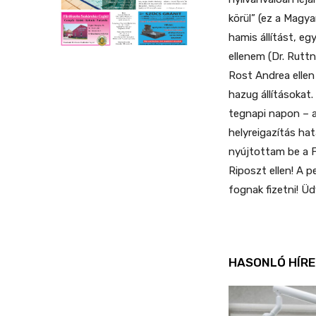
körül” (ez a Magy
hamis állítást, e
ellenem (Dr. Rutt
Rost Andrea ellen 
hazug állításokat
tegnapi napon – a
helyreigazítás hat
nyújtottam be a 
Riposzt ellen! A 
fognak fizetni! Üd
HASONLÓ HÍRE