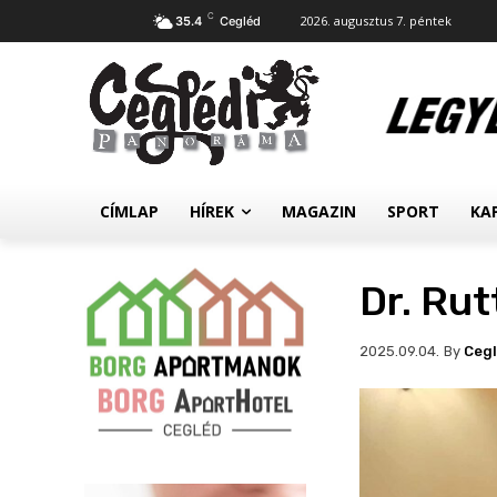
C
2026. augusztus 7. péntek
35.4
Cegléd
CÍMLAP
HÍREK
MAGAZIN
SPORT
KA
Dr. Rut
By
Ceg
2025.09.04.