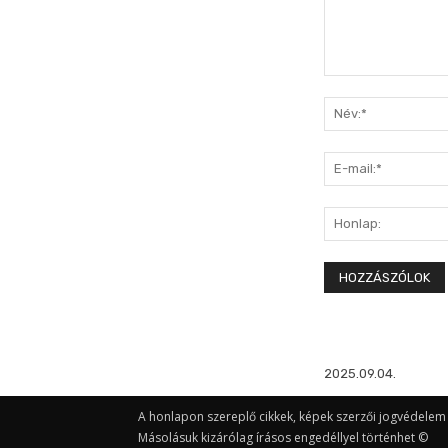
Hozzászólás:
2025.09.04.
A honlapon szereplő cikkek, képek szerzői jogvédelem a
Másolásuk kizárólag írásos engedéllyel történhet ©