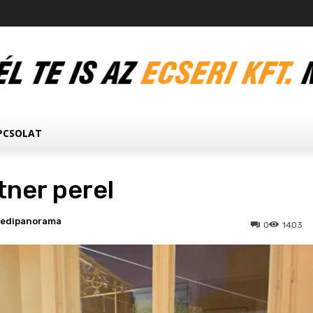
PCSOLAT
tner perel
ledipanorama
0
1403