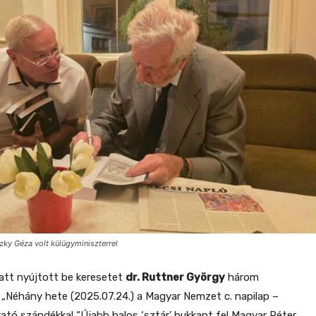
ky Géza volt külügyminiszterrel
iatt nyújtott be keresetet
dr. Ruttner György
három
. „Néhány hete (2025.07.24.) a Magyar Nemzet c. napilap –
rató szándékkal “Újabb balos ‘sztár’ bukkant fel Magyar Péter