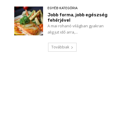
EGYÉB KATEGÓRIA
Jobb forma, jobb egészség
fehérjével
A mai rohanó világban gyakran
alig jut idő arra,...
Továbbiak