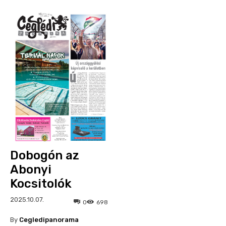
Dobogón az
Abonyi
Kocsitolók
2025.10.07.
0
698
By
Cegledipanorama