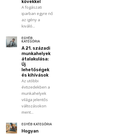
kövekkel
A fogászati
iparban egyre nő
az igény a
kiváló...
EGYÉB
KATEGÓRIA
A 21. századi
munkahelyek
átalakulása:
Új
lehetőségek
és kihívások
Az utóbbi
évtizedekben a
munkahelyek
világa jelentős
változásokon
ment...
EGYÉB KATEGÓRIA
Hogyan