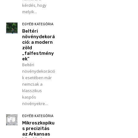
kérdés, hogy
melyik...
EGYÉB KATEGÓRIA
Beltéri
növénydekorá
ció: a modern
zöld
„falfestmény
ek”
Beltéri
növénydekoráció
k esetében már
nemcsak a
klasszikus
kaspós
növényekre...
EGYÉB KATEGÓRIA
Mikroszkopiku
s precizitás
az Arkansas