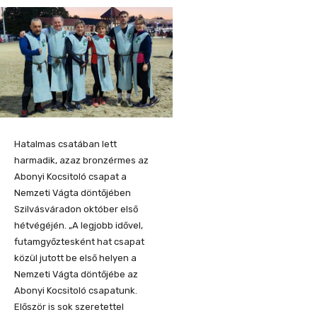
Hatalmas csatában lett
harmadik, azaz bronzérmes az
Abonyi Kocsitoló csapat a
Nemzeti Vágta döntőjében
Szilvásváradon október első
hétvégéjén. „A legjobb idővel,
futamgyőztesként hat csapat
közül jutott be első helyen a
Nemzeti Vágta döntőjébe az
Abonyi Kocsitoló csapatunk.
Először is sok szeretettel