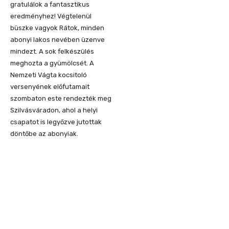
gratulálok a fantasztikus
eredményhez! Végtelenül
büszke vagyok Rátok, minden
abonyi lakos nevében üzenve
mindezt. A sok felkészülés
meghozta a gyümölcsét. A
Nemzeti Vágta kocsitoló
versenyének előfutamait
szombaton este rendezték meg
Szilvásváradon, ahol a helyi
csapatot is legyőzve jutottak
döntőbe az abonyiak.