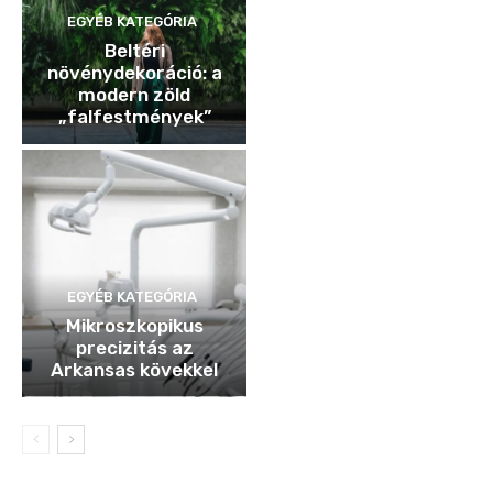
EGYÉB KATEGÓRIA
Beltéri
növénydekoráció: a
modern zöld
„falfestmények”
EGYÉB KATEGÓRIA
Mikroszkopikus
precizitás az
Arkansas kövekkel