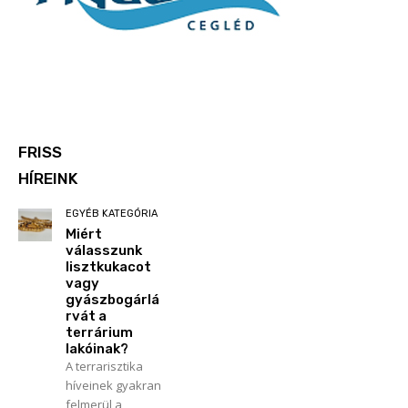
FRISS
HÍREINK
EGYÉB KATEGÓRIA
Miért
válasszunk
lisztkukacot
vagy
gyászbogárlá
rvát a
terrárium
lakóinak?
A terrarisztika
híveinek gyakran
felmerül a