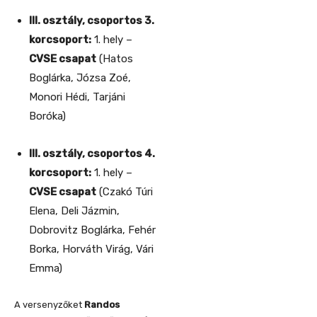
III. osztály, csoportos 3.
korcsoport:
1. hely –
CVSE csapat
(Hatos
Boglárka, Józsa Zoé,
Monori Hédi, Tarjáni
Boróka)
III. osztály, csoportos 4.
korcsoport:
1. hely –
CVSE csapat
(Czakó Túri
Elena, Deli Jázmin,
Dobrovitz Boglárka, Fehér
Borka, Horváth Virág, Vári
Emma)
A versenyzőket
Randos