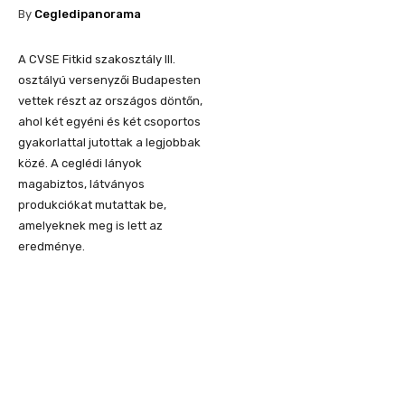
By
Cegledipanorama
A CVSE Fitkid szakosztály III.
osztályú versenyzői Budapesten
vettek részt az országos döntőn,
ahol két egyéni és két csoportos
gyakorlattal jutottak a legjobbak
közé. A ceglédi lányok
magabiztos, látványos
produkciókat mutattak be,
amelyeknek meg is lett az
eredménye.