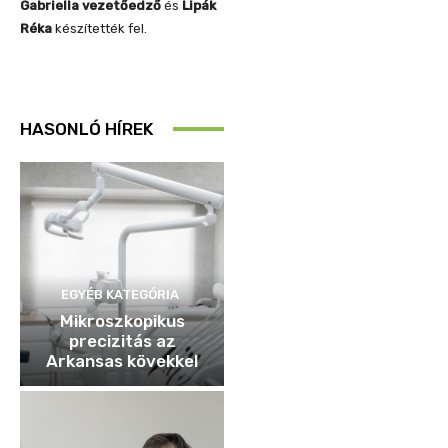
Gabriella vezetőedző
és
Lipák
Réka
készítették fel.
HASONLÓ HÍREK
EGYÉB KATEGÓRIA
Mikroszkopikus
precizitás az
Arkansas kövekkel