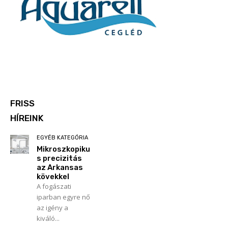
FRISS
HÍREINK
EGYÉB KATEGÓRIA
Mikroszkopiku
s precizitás
az Arkansas
kövekkel
A fogászati
iparban egyre nő
az igény a
kiváló...