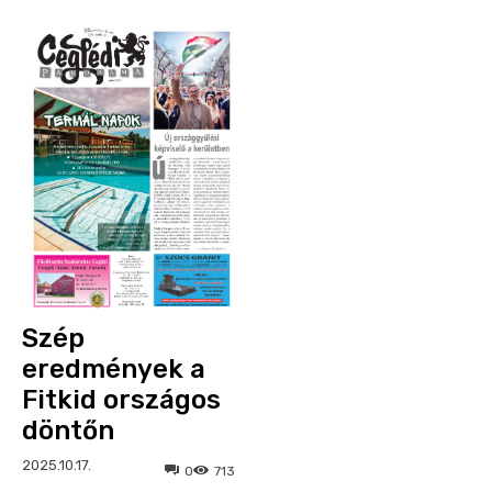
Szép
eredmények a
Fitkid országos
döntőn
2025.10.17.
0
713