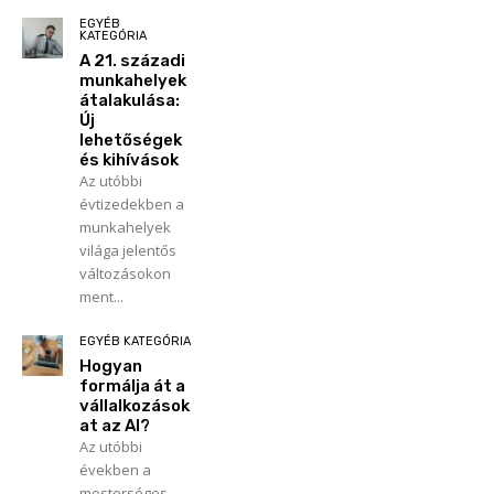
EGYÉB
KATEGÓRIA
A 21. századi
munkahelyek
átalakulása:
Új
lehetőségek
és kihívások
Az utóbbi
évtizedekben a
munkahelyek
világa jelentős
változásokon
ment...
EGYÉB KATEGÓRIA
Hogyan
formálja át a
vállalkozások
at az AI?
Az utóbbi
években a
mesterséges