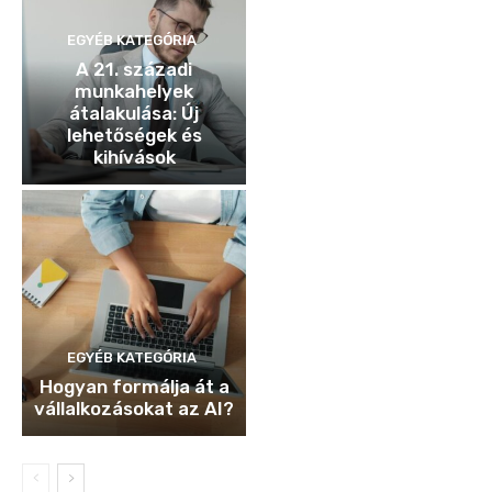
EGYÉB KATEGÓRIA
A 21. századi
munkahelyek
átalakulása: Új
lehetőségek és
kihívások
EGYÉB KATEGÓRIA
Hogyan formálja át a
vállalkozásokat az AI?