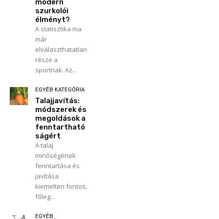
modern
szurkolói
élményt?
A statisztika ma
már
elválaszthatatlan
része a
sportnak. Az...
EGYÉB KATEGÓRIA
Talajjavítás:
módszerek és
megoldások a
fenntartható
ságért
A talaj
minőségének
fenntartása és
javítása
kiemelten fontos,
főleg...
EGYÉB