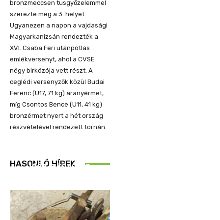
bronzmeccsen tusgyőzelemmel
szerezte meg a 3. helyet.
Ugyanezen a napon a vajdasági
Magyarkanizsán rendezték a
XVI. Csaba Feri utánpótlás
emlékversenyt, ahol a CVSE
négy birkózója vett részt. A
ceglédi versenyzők közül Budai
Ferenc (U17, 71 kg) aranyérmet,
míg Csontos Bence (U11, 41 kg)
bronzérmet nyert a hét ország
részvételével rendezett tornán.
REND ŐRE
HASONLÓ HÍREK
Idén is közösen
ellenőriztek