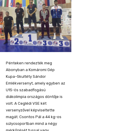
Pénteken rendezték meg
Abonyban a Komáromi Gép
Kupa–Skultéty Sándor
Emlékversenyt, amely egyben az
U15-ös szabadfogású
diákolimpia országos döntője is
volt. A Ceglédi VSE két
versenyzővel képviseltette
magát. Csontos Pál a 44 kg-os
súlycsoportban mind a négy
mérkőzését tussal vagy