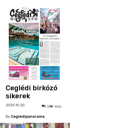
Ceglédi birkózó
sikerek
2025.10.20.
0
406
By
Cegledipanorama