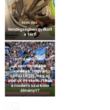
REND ŐRE
Vendégségben gyilkolt
a férfi
EGYÉB KATEGÓRIA
A sportanalitika
varázsa: Hogyan
változtatják meg az
adatok és statisztikák
a modern szurkolói
élményt?