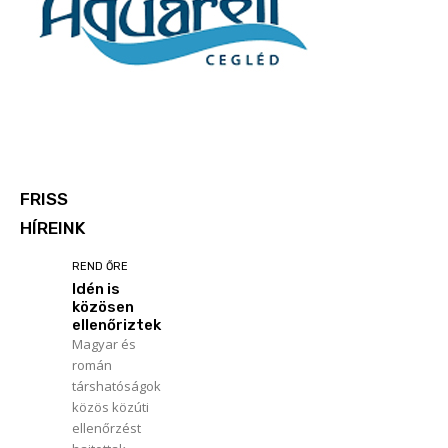
FRISS
HÍREINK
REND ŐRE
Idén is
közösen
ellenőriztek
Magyar és
román
társhatóságok
közös közúti
ellenőrzést