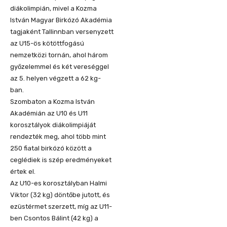
diákolimpián, mivel a Kozma
István Magyar Birkózó Akadémia
tagjaként Tallinnban versenyzett
az U15-ös kötöttfogású
nemzetközi tornán, ahol három
győzelemmel és két vereséggel
az 5. helyen végzett a 62 kg-
ban.
Szombaton a Kozma István
Akadémián az U10 és U11
korosztályok diákolimpiáját
rendezték meg, ahol több mint
250 fiatal birkózó között a
ceglédiek is szép eredményeket
értek el.
Az U10-es korosztályban Halmi
Viktor (32 kg) döntőbe jutott, és
ezüstérmet szerzett, míg az U11-
ben Csontos Bálint (42 kg) a