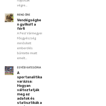
hajtottak
végre...
REND ŐRE
Vendégségbe
n gyilkolt a
férfi
A Pest Vármegyei
Főügyészség
minősített
emberölés
bűntette miatt
emelt...
EGYÉB KATEGÓRIA
A
sportanalitika
varázsa:
Hogyan
változtatják
meg az
adatok és
statisztikák a