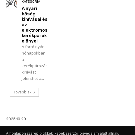
KATEGÓRIA
A nyári
hőség
kihívásai és
az
elektromos
kerékpárok
előnyei
A forró nyári
hónapokban
a
kerékpározás
kihívást
jelenthet a...
Továbbiak
2025.10.20.
A honlapon szereplő cikkek, képek szerzői jogvédelem alatt állnak.