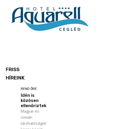
FRISS
HÍREINK
REND ŐRE
Idén is
közösen
ellenőriztek
Magyar és
román
társhatóságok