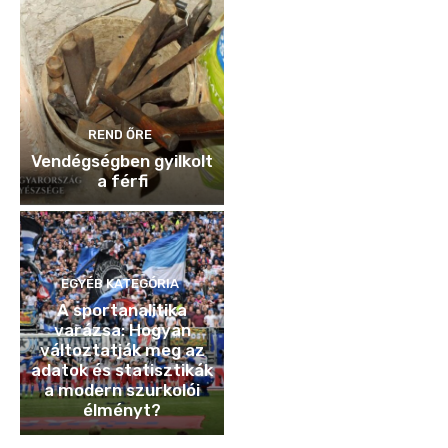
REND ŐRE
Vendégségben gyilkolt
a férfi
EGYÉB KATEGÓRIA
A sportanalitika
varázsa: Hogyan
változtatják meg az
adatok és statisztikák
a modern szurkolói
élményt?