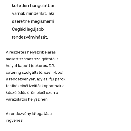
kötetlen hangulatban
várnak mindenkit, aki
szeretné megismerni
Cegléd legújabb
rendezvényházát.
A részletes helyszínbejárás
mellett számos szolgáltató is
helyet kapott (dekoros, DJ,
catering szolgáltató, szelfi-box)
a rendezvényen, így az ifjú párok
testközelből ízelítőt kaphatnak a
készülődés örömeiből ezen a
varázslatos helyszínen.
A rendezvény látogatása
ingyenes!