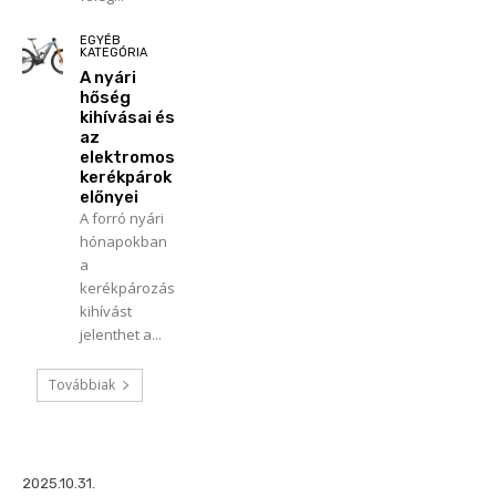
EGYÉB
KATEGÓRIA
A nyári
hőség
kihívásai és
az
elektromos
kerékpárok
előnyei
A forró nyári
hónapokban
a
kerékpározás
kihívást
jelenthet a...
Továbbiak
2025.10.31.