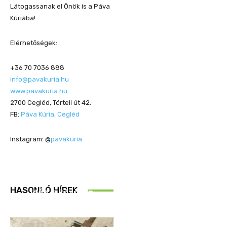
Látogassanak el Önök is a Páva
Kúriába!
Elérhetőségek:
+36 70 7036 888
info@pavakuria.hu
www.pavakuria.hu
2700 Cegléd, Törteli út 42.
FB:
Páva Kúria, Cegléd
Instagram: @
pavakuria
REND ŐRE
HASONLÓ HÍREK
Idén is közösen
ellenőriztek