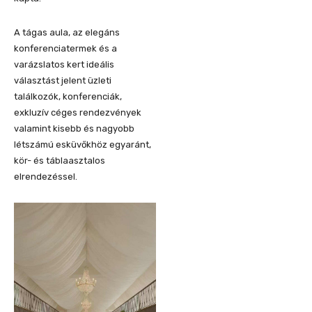
A tágas aula, az elegáns
konferenciatermek és a
varázslatos kert ideális
választást jelent üzleti
találkozók, konferenciák,
exkluzív céges rendezvények
valamint kisebb és nagyobb
létszámú esküvőkhöz egyaránt,
kör- és táblaasztalos
elrendezéssel.