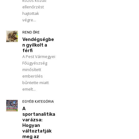
közös közúti
ellenőrzést
hajtottak
végre...
REND ŐRE
Vendégségbe
n gyilkolt a
férfi
A Pest Vármegyei
Főügyészség
minősített
emberölés
bűntette miatt
emelt...
EGYÉB KATEGÓRIA
A
sportanalitika
varázsa:
Hogyan
változtatják
meg az