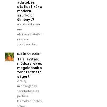
adatok és
statisztikák a
modern
szurkolói
élményt?
A statisztika ma
már
elválaszthatatlan
része a
sportnak. Az...
EGYÉB KATEGÓRIA
Talajjavítás:
módszerek és
megoldások a
fenntartható
ságért
A talaj
minőségének
fenntartása és
javítása
kiemelten fontos,
főleg...