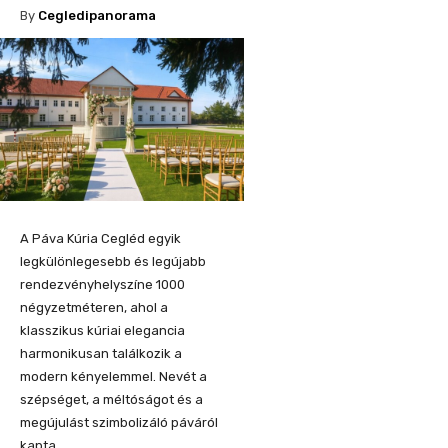
By
Cegledipanorama
A Páva Kúria Cegléd egyik
legkülönlegesebb és legújabb
rendezvényhelyszíne 1000
négyzetméteren, ahol a
klasszikus kúriai elegancia
harmonikusan találkozik a
modern kényelemmel. Nevét a
szépséget, a méltóságot és a
megújulást szimbolizáló páváról
kapta.