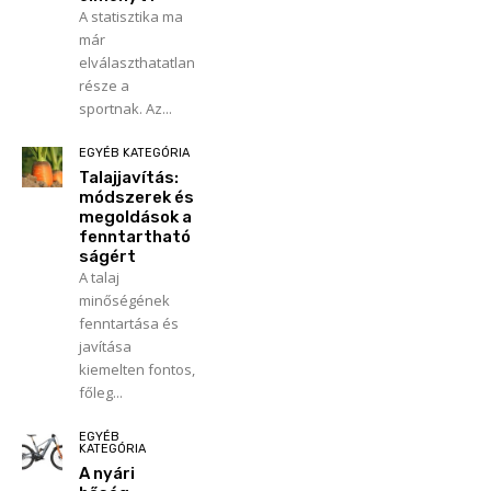
A statisztika ma
már
elválaszthatatlan
része a
sportnak. Az...
EGYÉB KATEGÓRIA
Talajjavítás:
módszerek és
megoldások a
fenntartható
ságért
A talaj
minőségének
fenntartása és
javítása
kiemelten fontos,
főleg...
EGYÉB
KATEGÓRIA
A nyári