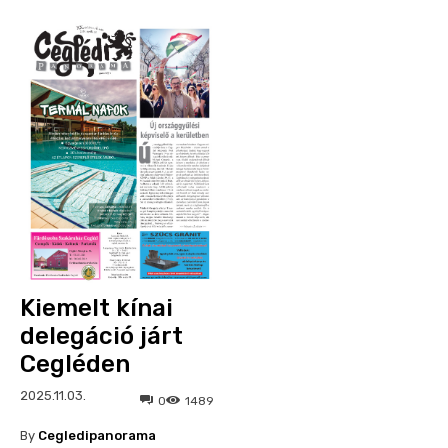
Kiemelt kínai
delegáció járt
Cegléden
2025.11.03.
0
1489
By
Cegledipanorama