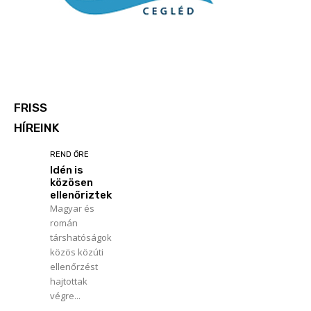
FRISS
HÍREINK
REND ŐRE
Idén is
közösen
ellenőriztek
Magyar és
román
társhatóságok
közös közúti
ellenőrzést
hajtottak
végre...