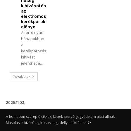
hőség
kihívásai és
az
elektromos
kerékpárok
előnyei
A forró nyári
hónapokban
a
kerékpározás
kihívást
jelenthet a...
Továbbiak
2025.11.03.
A honlapon szereplő cikkek, képek szerzői jogvédelem alatt állnak.
Másolásuk kizárólag írásos engedéllyel történhet ©