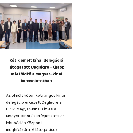
Két kiemelt kínai delegáció
látogatott Ceglédre – újabb
mérföldkő a magyar–kínai
kapcsolatokban
Az elmúlt héten két rangos kínai
delegáció érkezett Ceglédre a
CCTA Magyar–Kínai Kft. és a
Magyar–Kínai Üzletfejlesztési és
Inkubációs Központ
meghívására. A látogatások