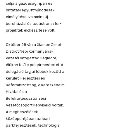
célja a gazdasági, ipari és
oktatási együttműködések
elmélyítése, valamint új
beruházási és tudástranszfer-
projektek előkészítése volt.
Október 28-án a Xiamen Jimei
District Népi Kormányának
vezetői látogattak Ceglédre,
élükön Ni Jie polgármesterrel. A
delegáció tagjai többek között a
kerületi Fejlesztési és
Reformbizottság, a Kereskedelmi
Hivatal és a
Befektetésösztönzési
Vezetőcsoport képviselői voltak.
A megbeszélések
középpontjában az ipari
parkfejlesztések, technológiai