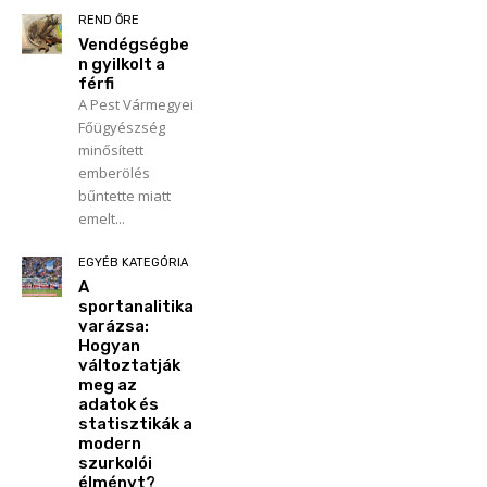
REND ŐRE
Vendégségbe
n gyilkolt a
férfi
A Pest Vármegyei
Főügyészség
minősített
emberölés
bűntette miatt
emelt...
EGYÉB KATEGÓRIA
A
sportanalitika
varázsa:
Hogyan
változtatják
meg az
adatok és
statisztikák a
modern
szurkolói
élményt?