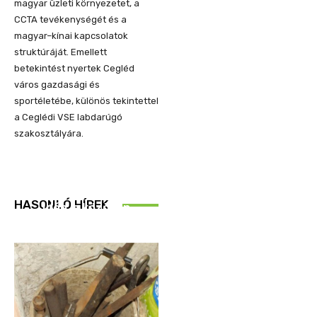
magyar üzleti környezetet, a
CCTA tevékenységét és a
magyar–kínai kapcsolatok
struktúráját. Emellett
betekintést nyertek Cegléd
város gazdasági és
sportéletébe, különös tekintettel
a Ceglédi VSE labdarúgó
szakosztályára.
REND ŐRE
HASONLÓ HÍREK
Idén is közösen
ellenőriztek