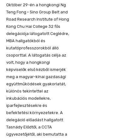
Október 29-én a hongkongi Ng
Teng Fong · Sino Group Belt and
Road Research Institute of Hong
Kong Chu Hai College 32 fős
delegációja látogatott Ceglédre,
MBA hallgatókból és
kutatóprofesszorokból álló
csoporttal. A látogatás célja az
volt, hogy a hongkongi
képviselők első kézből ismerjék
meg a magyar–kínai gazdasági
együttműködések gyakorlatát,
különös tekintettel az
inkubációs modellekre,
iparfejlesztésekre és
befektetési környezetekre. A
delegáció előadást hallgatott
Tasnády Elődtől, a CCTA
ügyvezetőjétől, aki bemutatta a