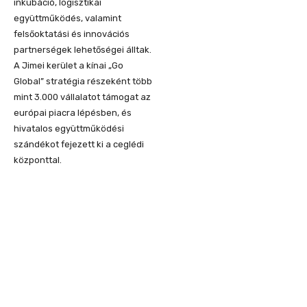
inkubáció, logisztikai
együttműködés, valamint
felsőoktatási és innovációs
partnerségek lehetőségei álltak.
A Jimei kerület a kínai „Go
Global” stratégia részeként több
mint 3.000 vállalatot támogat az
európai piacra lépésben, és
hivatalos együttműködési
szándékot fejezett ki a ceglédi
központtal.