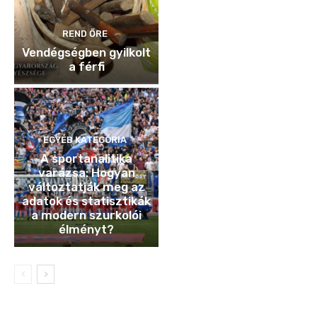
REND ŐRE
Vendégségben gyilkolt
a férfi
EGYÉB KATEGÓRIA
A sportanalitika
varázsa: Hogyan
változtatják meg az
adatok és statisztikák
a modern szurkolói
élményt?