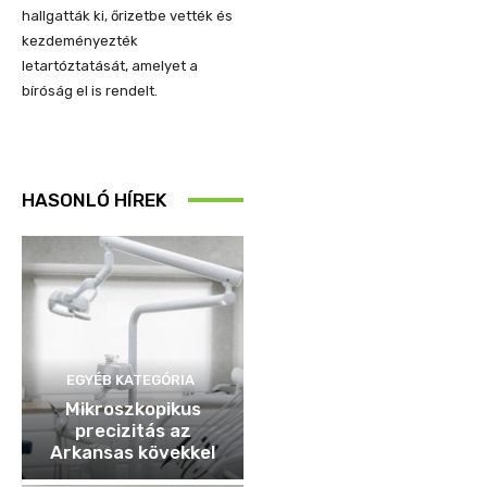
hallgatták ki, őrizetbe vették és
kezdeményezték
letartóztatását, amelyet a
bíróság el is rendelt.
HASONLÓ HÍREK
EGYÉB KATEGÓRIA
Mikroszkopikus
precizitás az
Arkansas kövekkel