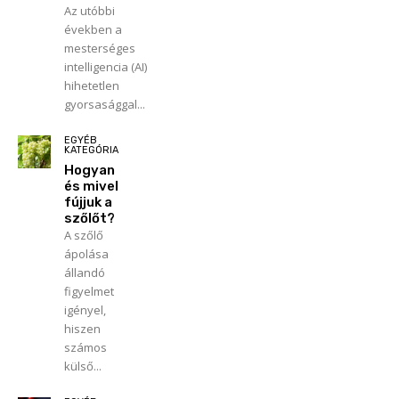
Az utóbbi
években a
mesterséges
intelligencia (AI)
hihetetlen
gyorsasággal...
EGYÉB
KATEGÓRIA
Hogyan
és mivel
fújjuk a
szőlőt?
A szőlő
ápolása
állandó
figyelmet
igényel,
hiszen
számos
külső...