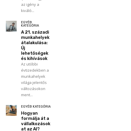
az igény a
kiváló...
EGYÉB
KATEGÓRIA
A 21. századi
munkahelyek
átalakulása:
Új
lehetőségek
és kihívások
Az utóbbi
évtizedekben a
munkahelyek
világa jelentős
változásokon
ment...
EGYÉB KATEGÓRIA
Hogyan
formálja át a
vállalkozások
at az AI?