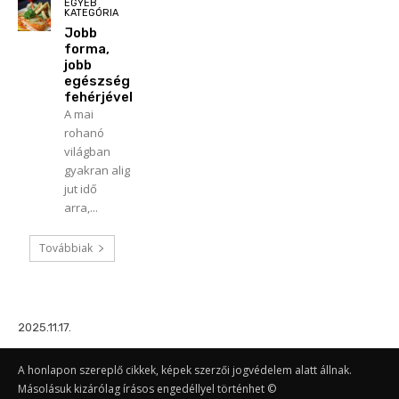
EGYÉB
KATEGÓRIA
Jobb
forma,
jobb
egészség
fehérjével
A mai
rohanó
világban
gyakran alig
jut idő
arra,...
Továbbiak
2025.11.17.
A honlapon szereplő cikkek, képek szerzői jogvédelem alatt állnak.
Másolásuk kizárólag írásos engedéllyel történhet ©