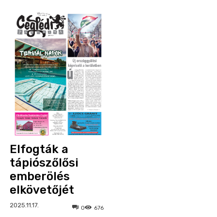
Elfogták a
tápiószőlősi
emberölés
elkövetőjét
2025.11.17.
0
676