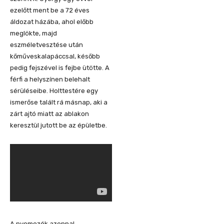
ezelőtt ment be a 72 éves
áldozat házába, ahol előbb
meglökte, majd
eszméletvesztése után
kőműveskalapáccsal, később
pedig fejszével is fejbe ütötte. A
férfi a helyszínen belehalt
sérüléseibe. Holttestére egy
ismerőse talált rá másnap, aki a
zárt ajtó miatt az ablakon
keresztül jutott be az épületbe.
A nyomozók azonnal