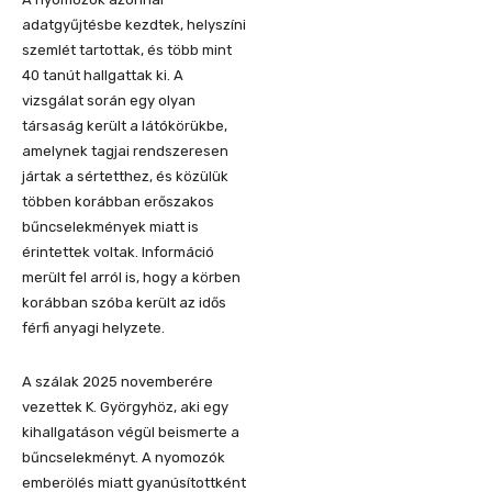
adatgyűjtésbe kezdtek, helyszíni
szemlét tartottak, és több mint
40 tanút hallgattak ki. A
vizsgálat során egy olyan
társaság került a látókörükbe,
amelynek tagjai rendszeresen
jártak a sértetthez, és közülük
többen korábban erőszakos
bűncselekmények miatt is
érintettek voltak. Információ
merült fel arról is, hogy a körben
korábban szóba került az idős
férfi anyagi helyzete.
A szálak 2025 novemberére
vezettek K. Györgyhöz, aki egy
kihallgatáson végül beismerte a
bűncselekményt. A nyomozók
emberölés miatt gyanúsítottként