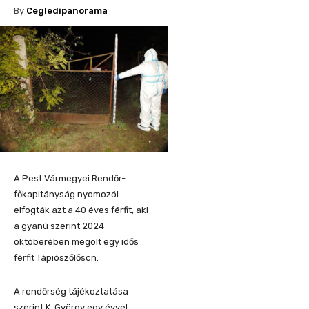
By
Cegledipanorama
A Pest Vármegyei Rendőr-
főkapitányság nyomozói
elfogták azt a 40 éves férfit, aki
a gyanú szerint 2024
októberében megölt egy idős
férfit Tápiószőlősön.
A rendőrség tájékoztatása
szerint K. György egy évvel