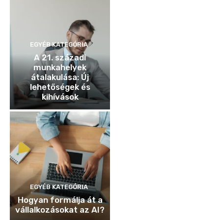
EGYÉB KATEGÓRIA
A 21. századi
munkahelyek
átalakulása: Új
lehetőségek és
kihívások
EGYÉB KATEGÓRIA
Hogyan formálja át a
vállalkozásokat az AI?