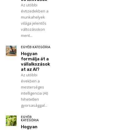
Az utóbbi
évtizedekben a
munkahelyek
világa jelentős
változásokon
ment...
EGYÉB KATEGÓRIA
Hogyan
formálja át a
vállalkozások
at az AI?
Az utóbbi
években a
mesterséges
intelligencia (AI)
hihetetlen
gyorsasággal...
EGYÉB
KATEGÓRIA
Hogyan