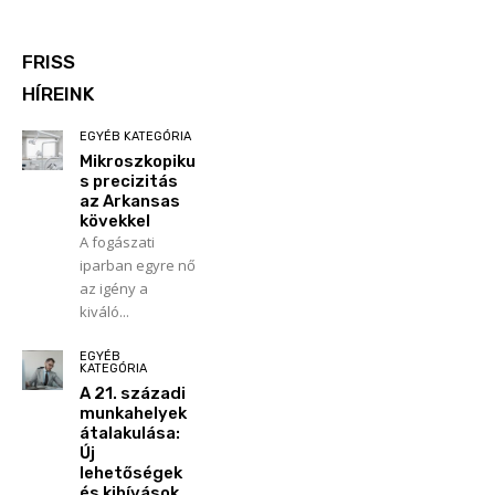
FRISS
HÍREINK
EGYÉB KATEGÓRIA
Mikroszkopiku
s precizitás
az Arkansas
kövekkel
A fogászati
iparban egyre nő
az igény a
kiváló...
EGYÉB
KATEGÓRIA
A 21. századi
munkahelyek
átalakulása:
Új
lehetőségek
és kihívások