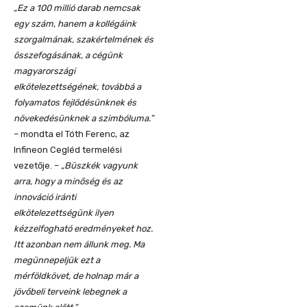
„Ez a 100 millió darab nemcsak
egy szám, hanem a kollégáink
szorgalmának, szakértelmének és
összefogásának, a cégünk
magyarországi
elkötelezettségének, továbbá a
folyamatos fejlődésünknek és
növekedésünknek a szimbóluma.”
– mondta el Tóth Ferenc, az
Infineon Cegléd termelési
vezetője. –
„Büszkék vagyunk
arra, hogy a minőség és az
innováció iránti
elkötelezettségünk ilyen
kézzelfogható eredményeket hoz.
Itt azonban nem állunk meg. Ma
megünnepeljük ezt a
mérföldkövet, de holnap már a
jövőbeli terveink lebegnek a