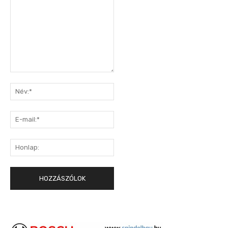
Hozzászólás:
Név:*
E-
mail:*
Honlap: