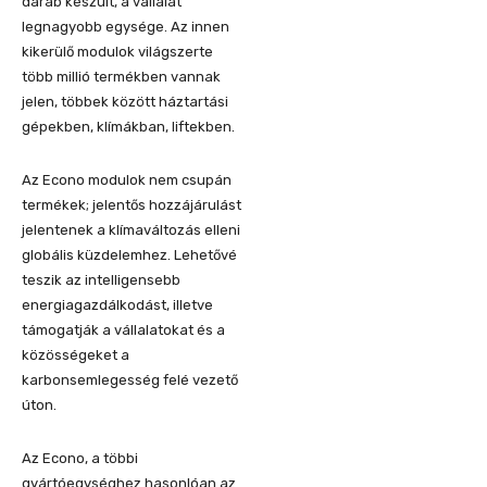
darab készült, a vállalat
legnagyobb egysége. Az innen
kikerülő modulok világszerte
több millió termékben vannak
jelen, többek között háztartási
gépekben, klímákban, liftekben.
Az Econo modulok nem csupán
termékek; jelentős hozzájárulást
jelentenek a klímaváltozás elleni
globális küzdelemhez. Lehetővé
teszik az intelligensebb
energiagazdálkodást, illetve
támogatják a vállalatokat és a
közösségeket a
karbonsemlegesség felé vezető
úton.
Az Econo, a többi
gyártóegységhez hasonlóan az