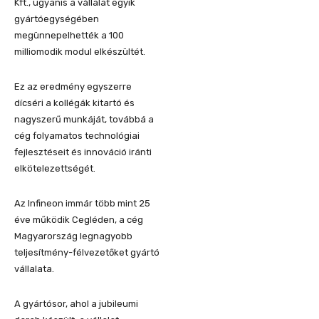
Kft., ugyanis a vállalat egyik
gyártóegységében
megünnepelhették a 100
milliomodik modul elkészültét.
Ez az eredmény egyszerre
dícséri a kollégák kitartó és
nagyszerű munkáját, továbbá a
cég folyamatos technológiai
fejlesztéseit és innováció iránti
elkötelezettségét.
Az Infineon immár több mint 25
éve működik Cegléden, a cég
Magyarország legnagyobb
teljesítmény-félvezetőket gyártó
vállalata.
A gyártósor, ahol a jubileumi