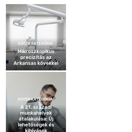
EGYÉB KATEGÓRIA
Mikroszkopikus
precizitás az
Arkansas kövekkel
EGYÉB KATEGÓRIA
A 21. századi
munkahelyek
átalakulása: Új
lehetőségek és
kihívások