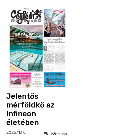
Jelentős
mérföldkő az
Infineon
életében
2025.11.17.
0
2091