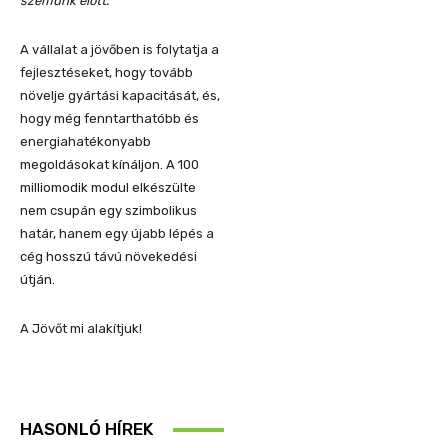
szemünk előtt.”
A vállalat a jövőben is folytatja a
fejlesztéseket, hogy tovább
növelje gyártási kapacitását, és,
hogy még fenntarthatóbb és
energiahatékonyabb
megoldásokat kínáljon. A 100
milliomodik modul elkészülte
nem csupán egy szimbolikus
határ, hanem egy újabb lépés a
cég hosszú távú növekedési
útján.
A Jövőt mi alakítjuk!
HASONLÓ HÍREK