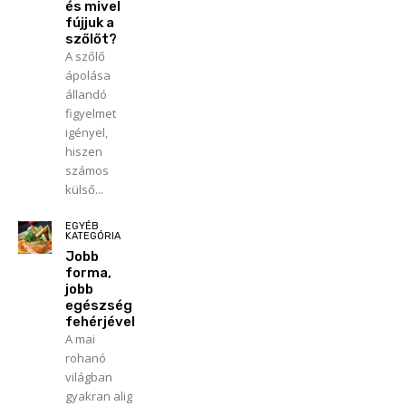
és mivel
fújjuk a
szőlőt?
A szőlő
ápolása
állandó
figyelmet
igényel,
hiszen
számos
külső...
EGYÉB
KATEGÓRIA
Jobb
forma,
jobb
egészség
fehérjével
A mai
rohanó
világban
gyakran alig