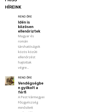
HÍREINK
REND ŐRE
Idén is
közösen
ellenőriztek
Magyar és
román
társhatóságok
közös közúti
ellenőrzést
hajtottak
végre...
REND ŐRE
Vendégségbe
n gyilkolt a
férfi
A Pest Vármegyei
Főügyészség
minősített