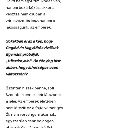
Ha itt nem együttműködés van,
hanem bezárkózás, akkor a
vesztes nem csupán a
városvezetés lesz, hanem a
lakosságunk, az emberek.
Sokakban él az a kép, hogy
Cegléd és Nagykőrös riválisok.
Egymást próbálják
„túlszárnyalni”. Ön tényleg hisz
abban, hogy lehetséges ezen
változtatni?
Őszintén hiszek benne, sőt!
Szerintem ennek már látszanak
a jelei. Az emberek életében
nem létezik ez a fajta versengés.
Ők nem versengeni akarnak,
egyszerűen csak boldogan
akarnak élni. A nagykőrösi