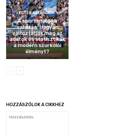
EGYÉB KATEGÓRIA
A sportanalitika
varázsa: Hogyan
változtatják meg az
adatok és statisztikák
a modern szurkolói
élményt?
HOZZÁSZÓLOK A CIKKHEZ