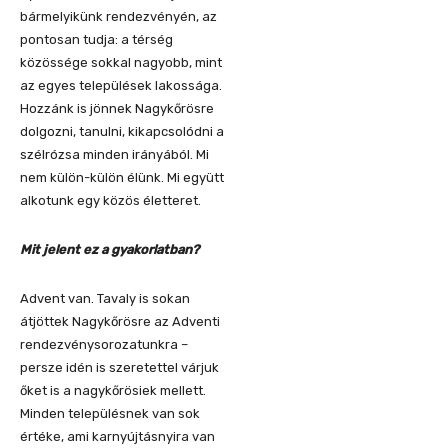
bármelyikünk rendezvényén, az
pontosan tudja: a térség
közössége sokkal nagyobb, mint
az egyes települések lakossága.
Hozzánk is jönnek Nagykőrösre
dolgozni, tanulni, kikapcsolódni a
szélrózsa minden irányából. Mi
nem külön-külön élünk. Mi együtt
alkotunk egy közös életteret.
Mit jelent ez a gyakorlatban?
Advent van. Tavaly is sokan
átjöttek Nagykőrösre az Adventi
rendezvénysorozatunkra –
persze idén is szeretettel várjuk
őket is a nagykőrösiek mellett.
Minden településnek van sok
értéke, ami karnyújtásnyira van