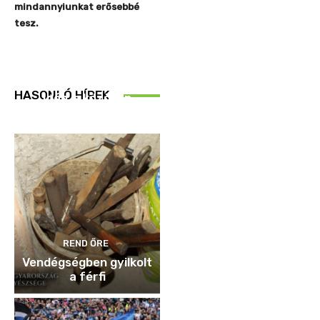
mindannyiunkat erősebbé
tesz.
REND ŐRE
HASONLÓ HÍREK
Idén is közösen
ellenőriztek
REND ŐRE
Vendégségben gyilkolt
a férfi