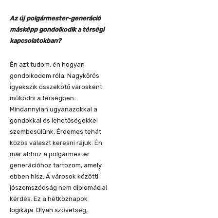
Az új polgármester-generáció
másképp gondolkodik a térségi
kapcsolatokban?
Én azt tudom, én hogyan
gondolkodom róla. Nagykőrös
igyekszik összekötő városként
működni a térségben.
Mindannyian ugyanazokkal a
gondokkal és lehetőségekkel
szembesülünk. Érdemes tehát
közös választ keresni rájuk. Én
már ahhoz a polgármester
generációhoz tartozom, amely
ebben hisz. A városok közötti
jószomszédság nem diplomáciai
kérdés. Ez a hétköznapok
logikája. Olyan szövetség,