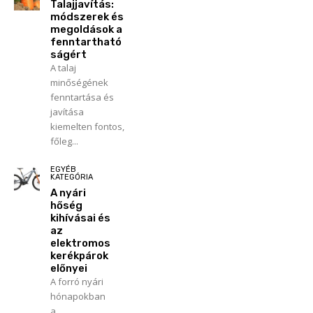
Talajjavítás:
módszerek és
megoldások a
fenntartható
ságért
A talaj
minőségének
fenntartása és
javítása
kiemelten fontos,
főleg...
EGYÉB
KATEGÓRIA
A nyári
hőség
kihívásai és
az
elektromos
kerékpárok
előnyei
A forró nyári
hónapokban
a