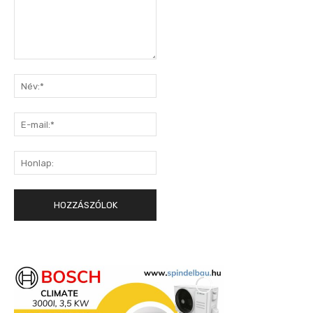
Hozzászólás:
Név:*
E-
mail:*
Honlap: