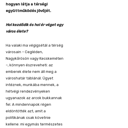
hogyan látja a térségi
együttműködés jövőjét.
Hol kezdődik és hol ér véget egy
város élete?
Ha valaki ma végigsétál a térség
városain – Cegléden,
Nagykőrösön vagy Kecskeméten
–, könnyen észreveheti: az
emberek élete nem áll meg a
városhatár táblánál. Ügyet
intéznek, munkába mennek, a
hétvégi rendezvényeken
ugyanazok az arcok bukkannak
fel. A mindennapok régen
eldöntötték azt, amit a
politikának csak követnie
kellene: mi egymás természetes