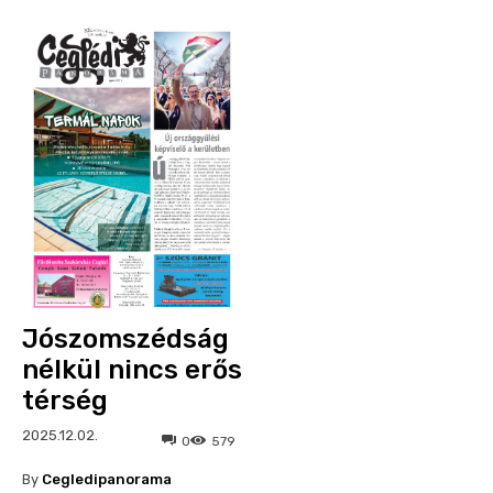
Jószomszédság
nélkül nincs erős
térség
2025.12.02.
0
579
By
Cegledipanorama