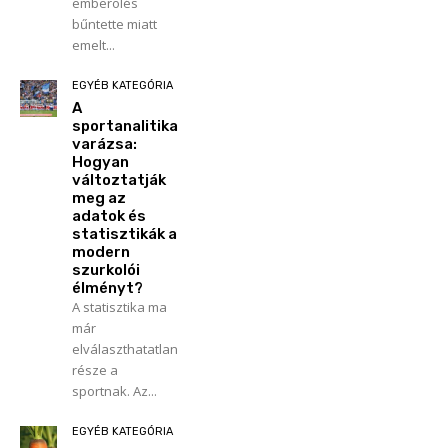
emberölés
bűntette miatt
emelt...
EGYÉB KATEGÓRIA
A
sportanalitika
varázsa:
Hogyan
változtatják
meg az
adatok és
statisztikák a
modern
szurkolói
élményt?
A statisztika ma
már
elválaszthatatlan
része a
sportnak. Az...
EGYÉB KATEGÓRIA