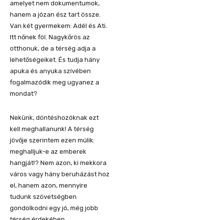
amelyet nem dokumentumok,
hanem a józan ész tart össze.
Van két gyermekem: Adél és Ati.
Itt nőnek föl. Nagykőrös az
otthonuk, de a térség adja a
lehetőségeiket. És tudja hány
apuka és anyuka szívében
fogalmazódik meg ugyanez a
mondat?
Nekünk, döntéshozóknak ezt
kell meghallanunk! A térség
jövője szerintem ezen múlik:
meghalljuk-e az emberek
hangját!? Nem azon, ki mekkora
város vagy hány beruházást hoz
el, hanem azon, mennyire
tudunk szövetségben
gondolkodni egy jó, még jobb
térség érdekében.