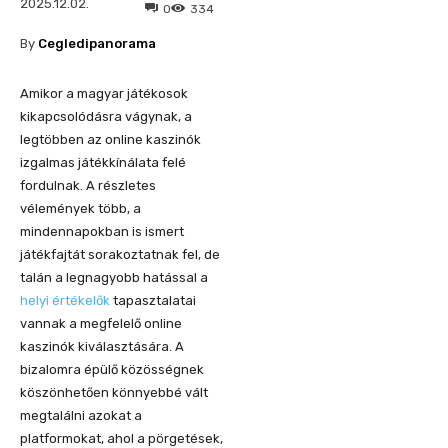
2025.12.02.
0
334
By
Cegledipanorama
Amikor a magyar játékosok
kikapcsolódásra vágynak, a
legtöbben az online kaszinók
izgalmas játékkínálata felé
fordulnak. A részletes
vélemények több, a
mindennapokban is ismert
játékfajtát sorakoztatnak fel, de
talán a legnagyobb hatással a
helyi értékelők
tapasztalatai
vannak a megfelelő online
kaszinók kiválasztására. A
bizalomra épülő közösségnek
köszönhetően könnyebbé vált
megtalálni azokat a
platformokat, ahol a pörgetések,