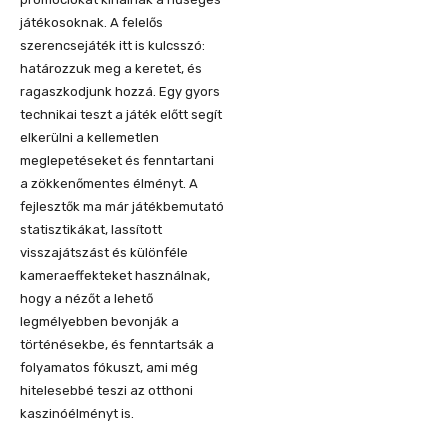
játékosoknak. A felelős
szerencsejáték itt is kulcsszó:
határozzuk meg a keretet, és
ragaszkodjunk hozzá. Egy gyors
technikai teszt a játék előtt segít
elkerülni a kellemetlen
meglepetéseket és fenntartani
a zökkenőmentes élményt. A
fejlesztők ma már játékbemutató
statisztikákat, lassított
visszajátszást és különféle
kameraeffekteket használnak,
hogy a nézőt a lehető
legmélyebben bevonják a
történésekbe, és fenntartsák a
folyamatos fókuszt, ami még
hitelesebbé teszi az otthoni
kaszinóélményt is.