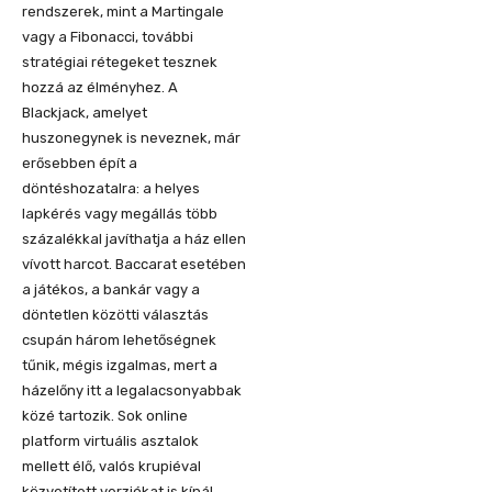
rendszerek, mint a Martingale
vagy a Fibonacci, további
stratégiai rétegeket tesznek
hozzá az élményhez. A
Blackjack, amelyet
huszonegynek is neveznek, már
erősebben épít a
döntéshozatalra: a helyes
lapkérés vagy megállás több
százalékkal javíthatja a ház ellen
vívott harcot. Baccarat esetében
a játékos, a bankár vagy a
döntetlen közötti választás
csupán három lehetőségnek
tűnik, mégis izgalmas, mert a
házelőny itt a legalacsonyabbak
közé tartozik. Sok online
platform virtuális asztalok
mellett élő, valós krupiéval
közvetített verziókat is kínál,