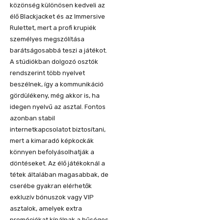
közönség különösen kedveli az
élő Blackjacket és az Immersive
Rulettet, mert a profi krupiék
személyes megszólítása
barátságosabbá teszi a játékot.
A stúdiókban dolgozó osztók
rendszerint több nyelvet
beszélnek, így a kommunikáció
gördülékeny, még akkor is, ha
idegen nyelvű az asztal. Fontos
azonban stabil
internetkapcsolatot biztosítani,
mert a kimaradó képkockák
könnyen befolyásolhatják a
döntéseket. Az élő játékoknál a
tétek általában magasabbak, de
cserébe gyakran elérhetők
exkluzív bónuszok vagy VIP
asztalok, amelyek extra
promóciókat kínálnak a hűséges