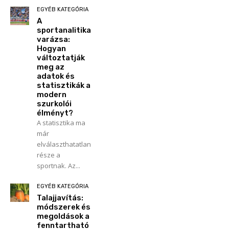
EGYÉB KATEGÓRIA
A
sportanalitika
varázsa:
Hogyan
változtatják
meg az
adatok és
statisztikák a
modern
szurkolói
élményt?
A statisztika ma
már
elválaszthatatlan
része a
sportnak. Az...
EGYÉB KATEGÓRIA
Talajjavítás:
módszerek és
megoldások a
fenntartható