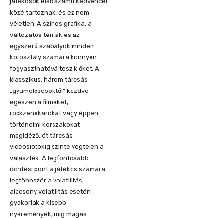
játékosok első számú kedvencei
közé tartoznak, és ez nem
véletlen. A színes grafika, a
változatos témák és az
egyszerű szabályok minden
korosztály számára könnyen
fogyaszthatóvá teszik őket. A
klasszikus, három tárcsás
„gyümölcsösöktől” kezdve
egészen a filmeket,
rockzenekarokat vagy éppen
történelmi korszakokat
megidéző, öt tárcsás
videóslotokig szinte végtelen a
választék. A legfontosabb
döntési pont a játékos számára
legtöbbször a volatilitás:
alacsony volatilitás esetén
gyakoriak a kisebb
nyeremények, míg magas