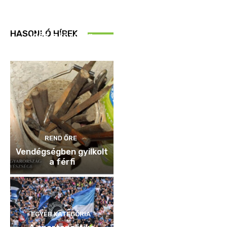
REND ŐRE
HASONLÓ HÍREK
Idén is közösen
ellenőriztek
REND ŐRE
Vendégségben gyilkolt
a férfi
EGYÉB KATEGÓRIA