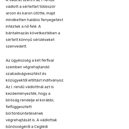
vádlott a sértettet többször
arcon és karon ütötte, majd
mindketten halálos fenyegetést
intéztek a nő felé. A
bántalmazás következtében a
sértett könnyű sérüléseket
szenvedett.
Az ügyészség a két férfival
szemben végrehajtandó
szabadságvesztést és
közügyektől eltiltást indítványoz.
Az I. rendű vádlottnál azt is
kezdeményezték, hogy a
bíróság rendelje el korábbi,
felfüggesztett
börtönbüntetésének
végrehajtását is. A vádlottak
bűnösségéről a Ceglédi