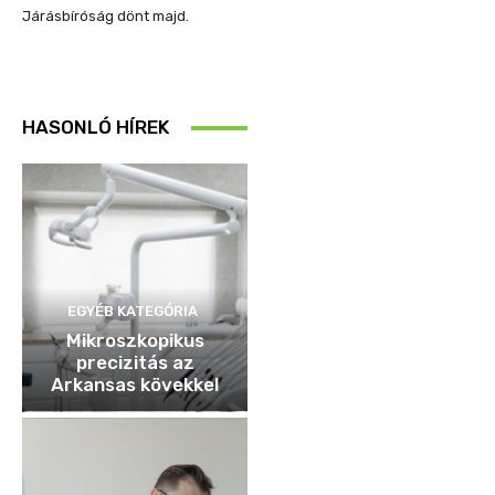
Járásbíróság dönt majd.
HASONLÓ HÍREK
EGYÉB KATEGÓRIA
Mikroszkopikus
precizitás az
Arkansas kövekkel