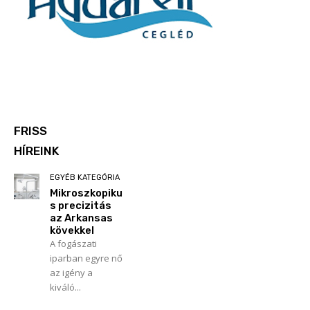
FRISS
HÍREINK
EGYÉB KATEGÓRIA
Mikroszkopiku
s precizitás
az Arkansas
kövekkel
A fogászati
iparban egyre nő
az igény a
kiváló...