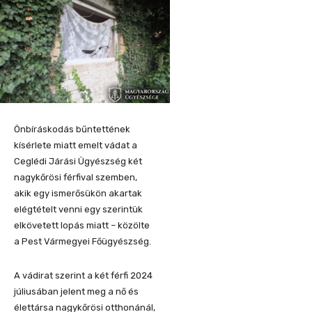
Önbíráskodás bűntettének
kísérlete miatt emelt vádat a
Ceglédi Járási Ügyészség két
nagykőrösi férfival szemben,
akik egy ismerősükön akartak
elégtételt venni egy szerintük
elkövetett lopás miatt – közölte
a Pest Vármegyei Főügyészség.
A vádirat szerint a két férfi 2024
júliusában jelent meg a nő és
élettársa nagykőrösi otthonánál,