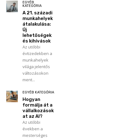
EGYÉB
KATEGÓRIA
A 21. századi
munkahelyek
átalakulása:
Új
lehetőségek
és kihívások
Az utóbbi
évtizedekben a
munkahelyek
világa jelentős
változásokon
ment...
EGYÉB KATEGÓRIA
Hogyan
formálja át a
vállalkozások
at az AI?
Az utóbbi
években a
mesterséges