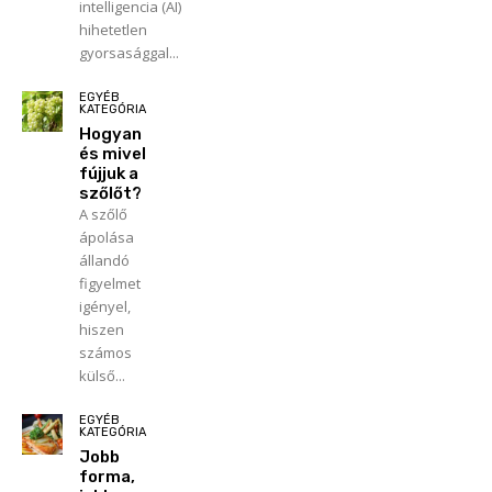
intelligencia (AI)
hihetetlen
gyorsasággal...
EGYÉB
KATEGÓRIA
Hogyan
és mivel
fújjuk a
szőlőt?
A szőlő
ápolása
állandó
figyelmet
igényel,
hiszen
számos
külső...
EGYÉB
KATEGÓRIA
Jobb
forma,