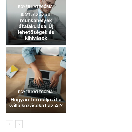
EGYÉB KATEGÓRIA
A 21. századi
munkahelyek
átalakulása: Új
lehetőségek és
kihívások
EGYÉB KATEGÓRIA
Hogyan formálja át a
vállalkozásokat az AI?