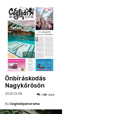
Önbíráskodás
Nagykőrösön
2025.12.08.
0
888
By
Cegledipanorama