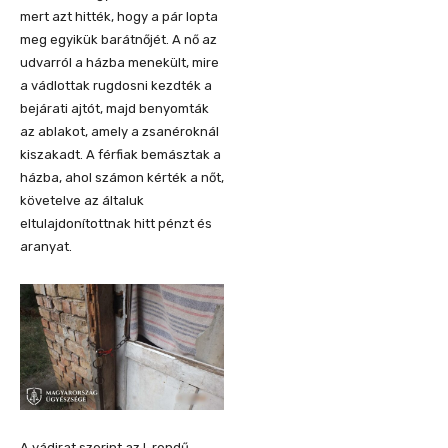
mert azt hitték, hogy a pár lopta
meg egyikük barátnőjét. A nő az
udvarról a házba menekült, mire
a vádlottak rugdosni kezdték a
bejárati ajtót, majd benyomták
az ablakot, amely a zsanéroknál
kiszakadt. A férfiak bemásztak a
házba, ahol számon kérték a nőt,
követelve az általuk
eltulajdonítottnak hitt pénzt és
aranyat.
A vádirat szerint az I. rendű