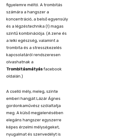
figyelemre méltó. A trombitás
számára a hangszer a
koncentráció, a belső egyensúly
és a légzéstechnika (!) magas
szintű kombinációja. (A zene és
a lelki egészség, valamint a
trombita és a stresszkezelés
kapcsolatáról rendszeresen
olvashatnak a
Trombitásmátyás
facebook
oldalán.)
A cselló mély, meleg, szinte
emberi hangját Lázár Ágnes
gordonkaművész szólaltatja
meg. A külső megjelenésében
elegáns hangszer egyszerre
képes érzelmi mélységeket,
nyugalmat és szenvedélyt is