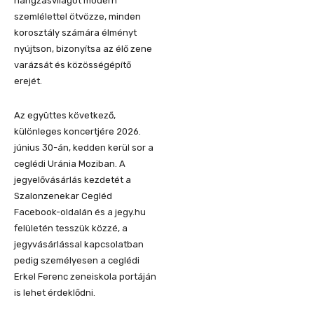
hangzásvilágot modern
szemlélettel ötvözze, minden
korosztály számára élményt
nyújtson, bizonyítsa az élő zene
varázsát és közösségépítő
erejét.
Az együttes következő,
különleges koncertjére 2026.
június 30-án, kedden kerül sor a
ceglédi Uránia Moziban. A
jegyelővásárlás kezdetét a
Szalonzenekar Cegléd
Facebook-oldalán és a jegy.hu
felületén tesszük közzé, a
jegyvásárlással kapcsolatban
pedig személyesen a ceglédi
Erkel Ferenc zeneiskola portáján
is lehet érdeklődni.