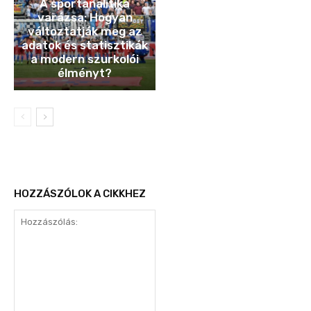
A sportanalitika
varázsa: Hogyan
változtatják meg az
adatok és statisztikák
a modern szurkolói
élményt?
HOZZÁSZÓLOK A CIKKHEZ