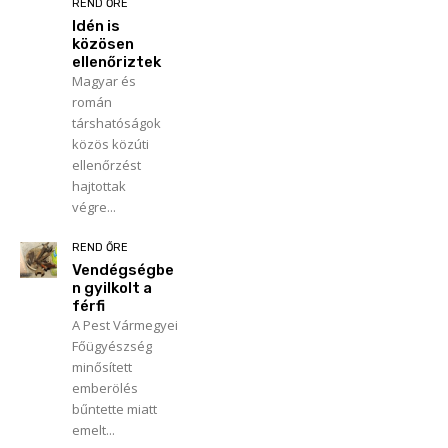
REND ŐRE
Idén is
közösen
ellenőriztek
Magyar és
román
társhatóságok
közös közúti
ellenőrzést
hajtottak
végre...
REND ŐRE
Vendégségbe
n gyilkolt a
férfi
A Pest Vármegyei
Főügyészség
minősített
emberölés
bűntette miatt
emelt...