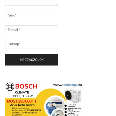
Hozzászólás:
Név:*
E-
mail:*
Honlap: