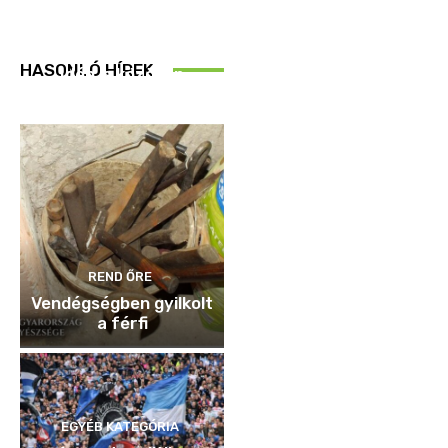
REND ŐRE
HASONLÓ HÍREK
Idén is közösen
ellenőriztek
REND ŐRE
Vendégségben gyilkolt
a férfi
EGYÉB KATEGÓRIA