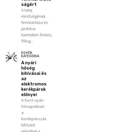
ságért
A talaj
minőségének
fenntartása és
javítása
kiemelten fontos,
főleg...
EGYÉB
KATEGÓRIA
A nyári
hőség
kihívásai és
az
elektromos
kerékpárok
előnyei
A forró nyári
hónapokban
a
kerékpározás
kihívást
jelenthet a...