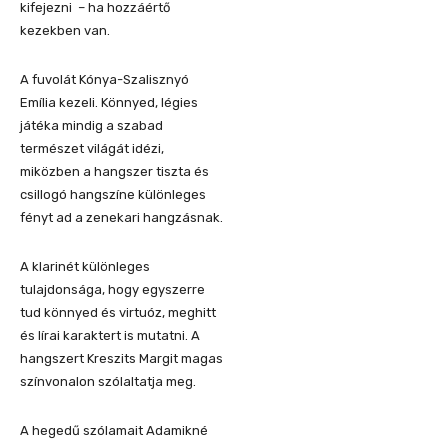
kifejezni – ha hozzáértő
kezekben van.
A fuvolát Kónya-Szalisznyó
Emília kezeli. Könnyed, légies
játéka mindig a szabad
természet világát idézi,
miközben a hangszer tiszta és
csillogó hangszíne különleges
fényt ad a zenekari hangzásnak.
A klarinét különleges
tulajdonsága, hogy egyszerre
tud könnyed és virtuóz, meghitt
és lírai karaktert is mutatni. A
hangszert Kreszits Margit magas
színvonalon szólaltatja meg.
A hegedű szólamait Adamikné