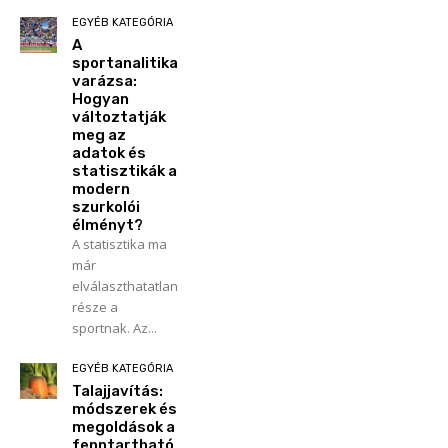
EGYÉB KATEGÓRIA
A
sportanalitika
varázsa:
Hogyan
változtatják
meg az
adatok és
statisztikák a
modern
szurkolói
élményt?
A statisztika ma
már
elválaszthatatlan
része a
sportnak. Az...
EGYÉB KATEGÓRIA
Talajjavítás:
módszerek és
megoldások a
fenntartható