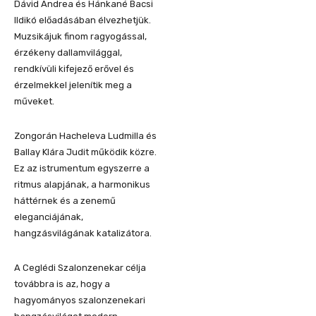
Dávid Andrea és Hánkané Bacsi
Ildikó előadásában élvezhetjük.
Muzsikájuk finom ragyogással,
érzékeny dallamvilággal,
rendkívüli kifejező erővel és
érzelmekkel jelenítik meg a
műveket.
Zongorán Hacheleva Ludmilla és
Ballay Klára Judit működik közre.
Ez az istrumentum egyszerre a
ritmus alapjának, a harmonikus
háttérnek és a zenemű
eleganciájának,
hangzásvilágának katalizátora.
A Ceglédi Szalonzenekar célja
továbbra is az, hogy a
hagyományos szalonzenekari