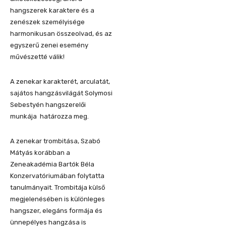
hangszerek karaktere és a
zenészek személyisége
harmonikusan összeolvad, és az
egyszerű zenei esemény
művészetté válik!
A zenekar karakterét, arculatát,
sajátos hangzásvilágát Solymosi
Sebestyén hangszerelői
munkája határozza meg.
A zenekar trombitása, Szabó
Mátyás korábban a
Zeneakadémia Bartók Béla
Konzervatóriumában folytatta
tanulmányait. Trombitája külső
megjelenésében is különleges
hangszer, elegáns formája és
ünnepélyes hangzása is