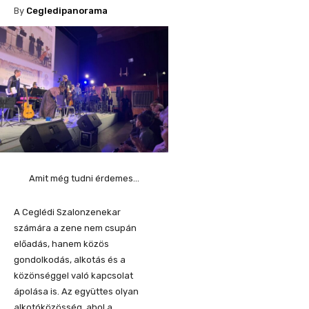
By
Cegledipanorama
Amit még tudni érdemes…
A Ceglédi Szalonzenekar
számára a zene nem csupán
előadás, hanem közös
gondolkodás, alkotás és a
közönséggel való kapcsolat
ápolása is. Az együttes olyan
alkotóközösség, ahol a