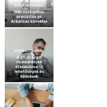
EGYÉB KATEGÓRIA
Mikroszkopikus
precizitás az
Arkansas kövekkel
EGYÉB KATEGÓRIA
A 21. századi
munkahelyek
átalakulása: Új
lehetőségek és
kihívások