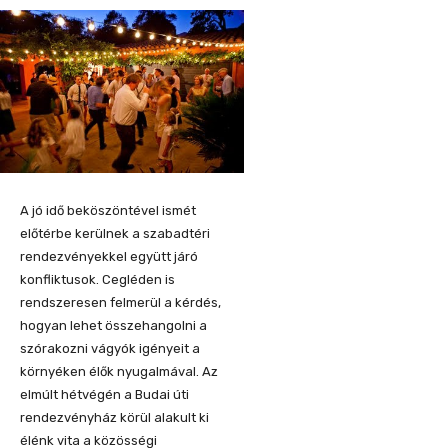
A jó idő beköszöntével ismét
előtérbe kerülnek a szabadtéri
rendezvényekkel együtt járó
konfliktusok. Cegléden is
rendszeresen felmerül a kérdés,
hogyan lehet összehangolni a
szórakozni vágyók igényeit a
környéken élők nyugalmával. Az
elmúlt hétvégén a Budai úti
rendezvényház körül alakult ki
élénk vita a közösségi