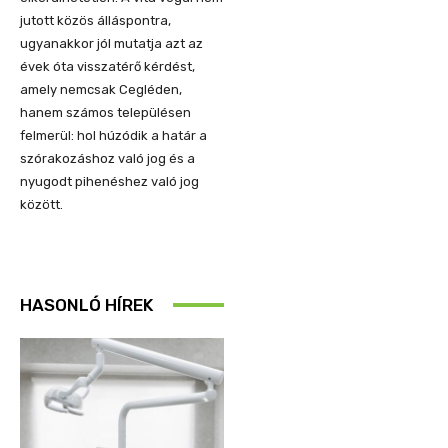
jutott közös álláspontra,
ugyanakkor jól mutatja azt az
évek óta visszatérő kérdést,
amely nemcsak Cegléden,
hanem számos településen
felmerül: hol húzódik a határ a
szórakozáshoz való jog és a
nyugodt pihenéshez való jog
között.
HASONLÓ HÍREK