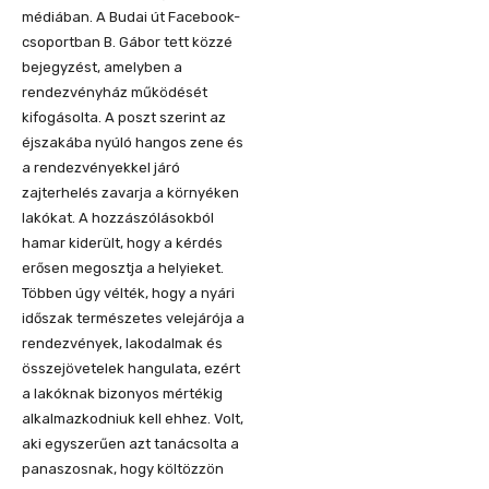
médiában. A Budai út Facebook-
csoportban B. Gábor tett közzé
bejegyzést, amelyben a
rendezvényház működését
kifogásolta. A poszt szerint az
éjszakába nyúló hangos zene és
a rendezvényekkel járó
zajterhelés zavarja a környéken
lakókat. A hozzászólásokból
hamar kiderült, hogy a kérdés
erősen megosztja a helyieket.
Többen úgy vélték, hogy a nyári
időszak természetes velejárója a
rendezvények, lakodalmak és
összejövetelek hangulata, ezért
a lakóknak bizonyos mértékig
alkalmazkodniuk kell ehhez. Volt,
aki egyszerűen azt tanácsolta a
panaszosnak, hogy költözzön