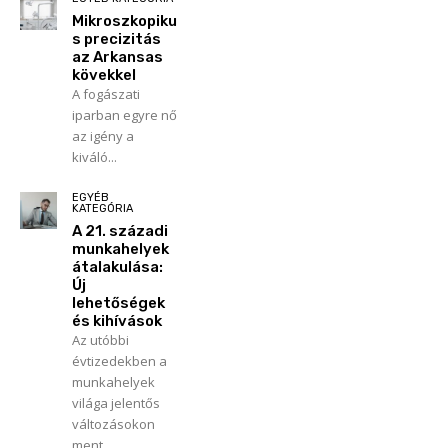
Mikroszkopiku
s precizitás
az Arkansas
kövekkel
A fogászati
iparban egyre nő
az igény a
kiváló...
EGYÉB
KATEGÓRIA
A 21. századi
munkahelyek
átalakulása:
Új
lehetőségek
és kihívások
Az utóbbi
évtizedekben a
munkahelyek
világa jelentős
változásokon
ment...