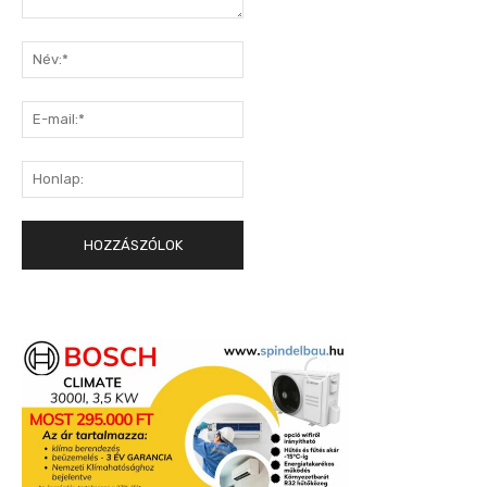
Hozzászólás:
Név:*
E-
mail:*
Honlap: