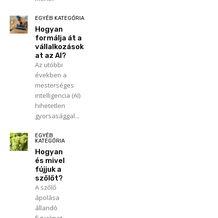
EGYÉB KATEGÓRIA
Hogyan
formálja át a
vállalkozások
at az AI?
Az utóbbi
években a
mesterséges
intelligencia (AI)
hihetetlen
gyorsasággal...
EGYÉB
KATEGÓRIA
Hogyan
és mivel
fújjuk a
szőlőt?
A szőlő
ápolása
állandó
figyelmet