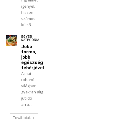
igényel,
hiszen
számos
külső...
EGYÉB
KATEGÓRIA
Jobb
forma,
jobb
egészség
fehérjével
A mai
rohanó
világban
gyakran alig
jut idő
arra,...
Továbbiak