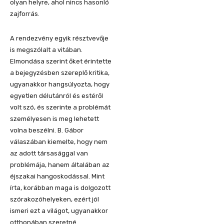
olyan helyre, ahol nincs hasonló
zajforrás.
A rendezvény egyik résztvevője
is megszólalt a vitában.
Elmondása szerint őket érintette
a bejegyzésben szereplő kritika,
ugyanakkor hangsúlyozta, hogy
egyetlen délutánról és estéről
volt szó, és szerinte a problémát
személyesen is meg lehetett
volna beszélni. B. Gábor
válaszában kiemelte, hogy nem
az adott társasággal van
problémája, hanem általában az
éjszakai hangoskodással. Mint
írta, korábban maga is dolgozott
szórakozóhelyeken, ezért jól
ismeri ezt a világot, ugyanakkor
otthonában szeretné