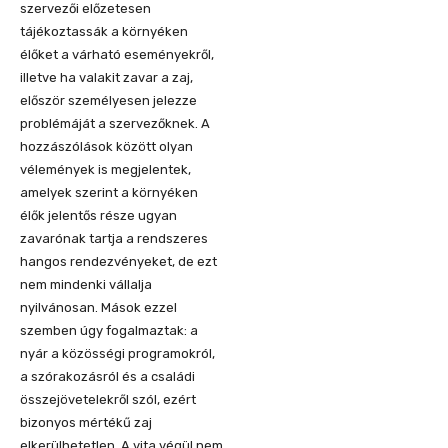
szervezői előzetesen
tájékoztassák a környéken
élőket a várható eseményekről,
illetve ha valakit zavar a zaj,
először személyesen jelezze
problémáját a szervezőknek. A
hozzászólások között olyan
vélemények is megjelentek,
amelyek szerint a környéken
élők jelentős része ugyan
zavarónak tartja a rendszeres
hangos rendezvényeket, de ezt
nem mindenki vállalja
nyilvánosan. Mások ezzel
szemben úgy fogalmaztak: a
nyár a közösségi programokról,
a szórakozásról és a családi
összejövetelekről szól, ezért
bizonyos mértékű zaj
elkerülhetetlen. A vita végül nem