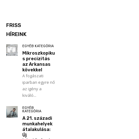
FRISS
HÍREINK
EGYÉB KATEGÓRIA
Mikroszkopiku
s precizitás
az Arkansas
kövekkel
A fogászati
iparban egyre nő
az igény a
kiváló...
EGYÉB
KATEGÓRIA
A 21. századi
munkahelyek
átalakulása:
Új