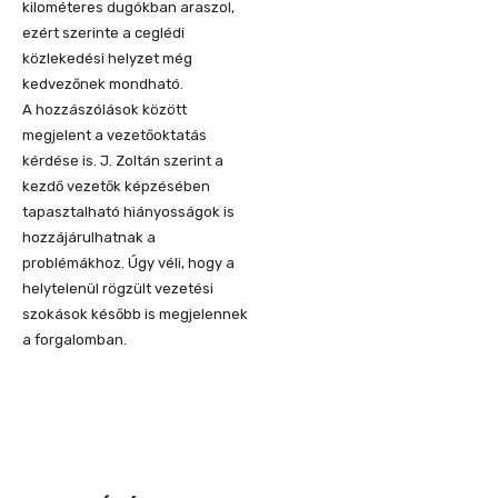
kilométeres dugókban araszol,
ezért szerinte a ceglédi
közlekedési helyzet még
kedvezőnek mondható.
A hozzászólások között
megjelent a vezetőoktatás
kérdése is. J. Zoltán szerint a
kezdő vezetők képzésében
tapasztalható hiányosságok is
hozzájárulhatnak a
problémákhoz. Úgy véli, hogy a
helytelenül rögzült vezetési
szokások később is megjelennek
a forgalomban.