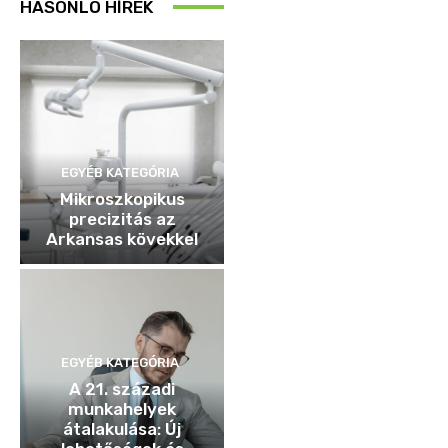
HASONLÓ HÍREK
EGYÉB KATEGÓRIA
Mikroszkopikus
precizitás az
Arkansas kövekkel
EGYÉB KATEGÓRIA
A 21. századi
munkahelyek
átalakulása: Új