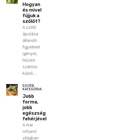
Hogyan
és mivel
fújjuk a
szőlőt?
A szőlő
ápolása
állandó
figyelmet
igényel,
hiszen
számos
külső...
EGYÉB
KATEGÓRIA
Jobb
forma,
jobb
egészség
fehérjével
A mai
rohanó
világban