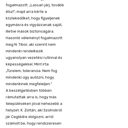
fogalmazott: „Lassan járj, tovább
élsz!”, majd arra kérte a
közlekedőket, hogy figyeljenek
egymásra és vigyázzanak saját,
illetve mások biztonságára.
Hasonló véleményt fogalmazott
meg N. Tibor, aki szerint nem
mindenki rendelkezik
ugyanolyan vezetési rutinnal és
képességekkel. Mint írta:
„Türelem, tolerancia. Nem fog
mindenki úgy autózni, hogy
mindenkinek megfeleljen.”
A beszélgetésben többen
rámutattak arra is, hogy más
településeken jóval nehezebb a
helyzet. K. Zoltán, aki Szolnokról
jár Ceglédre dolgozni, arról
számolt be, hogy rendszeresen