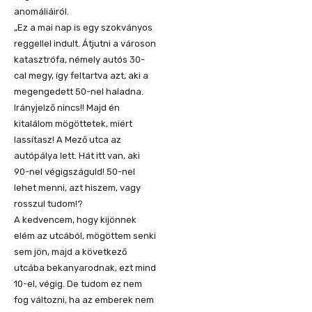
anomáliáiról.
„Ez a mai nap is egy szokványos
reggellel indult. Átjutni a városon
katasztrófa, némely autós 30-
cal megy, így feltartva azt, aki a
megengedett 50-nel haladna.
Irányjelző nincs!! Majd én
kitalálom mögöttetek, miért
lassítasz! A Mező utca az
autópálya lett. Hát itt van, aki
90-nel végigszáguld! 50-nel
lehet menni, azt hiszem, vagy
rosszul tudom!?
A kedvencem, hogy kijönnek
elém az utcából, mögöttem senki
sem jön, majd a következő
utcába bekanyarodnak, ezt mind
10-el, végig. De tudom ez nem
fog változni, ha az emberek nem