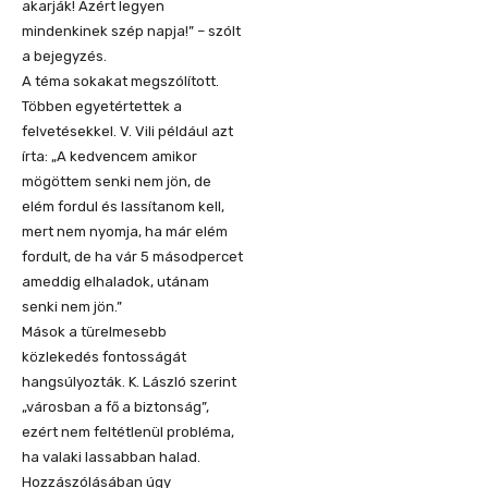
akarják! Azért legyen
mindenkinek szép napja!” – szólt
a bejegyzés.
A téma sokakat megszólított.
Többen egyetértettek a
felvetésekkel. V. Vili például azt
írta: „A kedvencem amikor
mögöttem senki nem jön, de
elém fordul és lassítanom kell,
mert nem nyomja, ha már elém
fordult, de ha vár 5 másodpercet
ameddig elhaladok, utánam
senki nem jön.”
Mások a türelmesebb
közlekedés fontosságát
hangsúlyozták. K. László szerint
„városban a fő a biztonság”,
ezért nem feltétlenül probléma,
ha valaki lassabban halad.
Hozzászólásában úgy