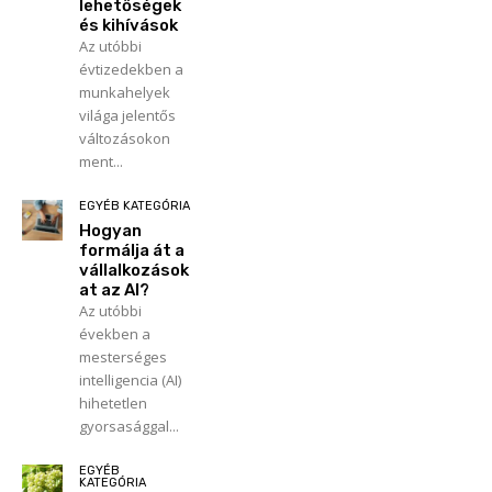
lehetőségek
és kihívások
Az utóbbi
évtizedekben a
munkahelyek
világa jelentős
változásokon
ment...
EGYÉB KATEGÓRIA
Hogyan
formálja át a
vállalkozások
at az AI?
Az utóbbi
években a
mesterséges
intelligencia (AI)
hihetetlen
gyorsasággal...
EGYÉB
KATEGÓRIA