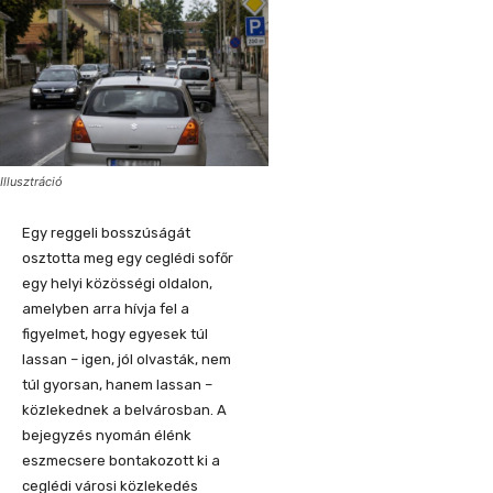
Illusztráció
Egy reggeli bosszúságát
osztotta meg egy ceglédi sofőr
egy helyi közösségi oldalon,
amelyben arra hívja fel a
figyelmet, hogy egyesek túl
lassan – igen, jól olvasták, nem
túl gyorsan, hanem lassan –
közlekednek a belvárosban. A
bejegyzés nyomán élénk
eszmecsere bontakozott ki a
ceglédi városi közlekedés