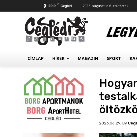
C
2026. augusztus 6. csütörtök
29.9
Cegléd
CÍMLAP
HÍREK
MAGAZIN
SPORT
KA
Hogyan
testalk
öltözk
By
Ceg
2026.06.29.