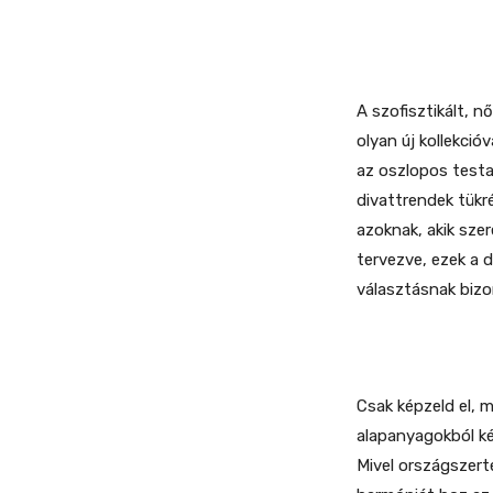
A szofisztikált, n
olyan új kollekció
az oszlopos testa
divattrendek tükr
azoknak, akik sze
tervezve, ezek a 
választásnak bizo
Csak képzeld el, 
alapanyagokból kés
Mivel országszert