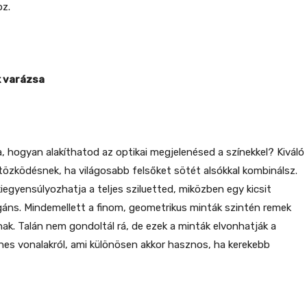
oz.
k varázsa
a, hogyan alakíthatod az optikai megjelenésed a színekkel? Kiváló
ltözködésnek, ha világosabb felsőket sötét alsókkal kombinálsz.
iegyensúlyozhatja a teljes sziluetted, miközben egy kicsit
gáns. Mindemellett a finom, geometrikus minták szintén remek
nak. Talán nem gondoltál rá, de ezek a minták elvonhatják a
nes vonalakról, ami különösen akkor hasznos, ha kerekebb