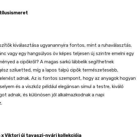
tílusismeret
szítők kiválasztása ugyanannyira fontos, mint a ruhaválasztás.
nc vagy egy hangsúlyos öv képes teljesen új szintre emelni egy
eményed a cipőkről? A magas sarkú lábbelik segíthetnek
ész sziluetted, míg a lapos talpú cipők természetesebb,
lenést adnak. Az is fontos szempont, hogy az anyagok hogyan
 selyem és a viszkóz például elegánsan simul a testre, kiváló
t adnak, és különösen jól alkalmazkodnak a napi
.
 x Viktori új tavaszi-nyári kollekciója