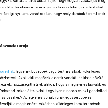
hölgyek számára a titok abban rejlik, hogy hogyan választják meg
 a stílus tanulmányozása izgalmas kihívás lehet, ez a testalkat
yelést igényel arra vonatkozóan, hogy mely darabok teremtenek
t.
ásvonalak ereje
sú ruhák
, legyenek bővebbek vagy testhez állóak, különleges
nözhetnek. Azok, akik megőrzik a derék vonalát, és kissé bővülő
lkeznek, hozzásegíthetnek ahhoz, hogy a megjelenés lágyabb és
mlékszel, mikor láttál valakit egy ilyen ruhában és azt gondoltad,
s az összkép? Az egyenes vonalú ruhák egyszerűbbé és
rázsolják a megjelenést, miközben különleges karaktert adnak