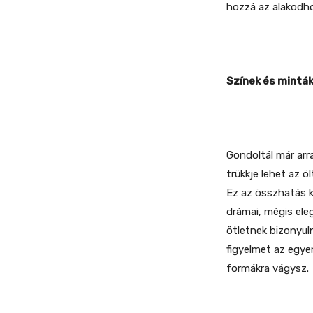
hozzá az alakodh
Színek és mintá
Gondoltál már arr
trükkje lehet az ö
Ez az összhatás k
drámai, mégis ele
ötletnek bizonyul
figyelmet az egye
formákra vágysz.