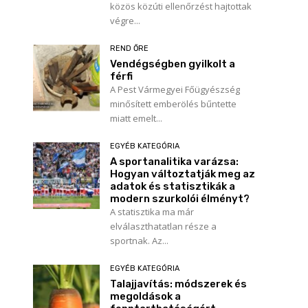
közös közúti ellenőrzést hajtottak
végre...
REND ŐRE
Vendégségben gyilkolt a
férfi
A Pest Vármegyei Főügyészség
minősített emberölés bűntette
miatt emelt...
EGYÉB KATEGÓRIA
A sportanalitika varázsa:
Hogyan változtatják meg az
adatok és statisztikák a
modern szurkolói élményt?
A statisztika ma már
elválaszthatatlan része a
sportnak. Az...
EGYÉB KATEGÓRIA
Talajjavítás: módszerek és
megoldások a