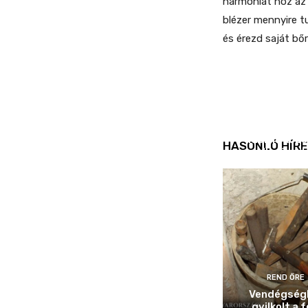
harmóniát hoz az 
blézer mennyire t
és érezd saját bő
REND ŐRE
Idén is köz
HASONLÓ HÍRE
ellenőrizt
REND ŐRE
Vendégség
gyilkolt a f