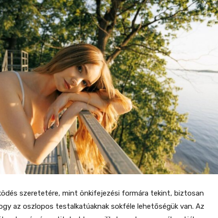
zködés szeretetére, mint önkifejezési formára tekint, biztosan
ogy az oszlopos testalkatúaknak sokféle lehetőségük van. Az