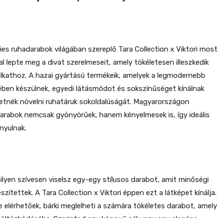
őies ruhadarabok világában szereplő Tara Collection x Viktori most
val lepte meg a divat szerelmeseit, amely tökéletesen illeszkedik
lkathoz. A hazai gyártású termékeik, amelyek a legmodernebb
ében készülnek, egyedi látásmódot és sokszínűséget kínálnak
retnék növelni ruhatáruk sokoldalúságát. Magyarországon
darabok nemcsak gyönyörűek, hanem kényelmesek is, így ideális
nyulnak.
milyen szívesen viselsz egy-egy stílusos darabot, amit minőségi
zítettek. A Tara Collection x Viktori éppen ezt a látképet kínálja.
e elérhetőek, bárki meglelheti a számára tökéletes darabot, amely