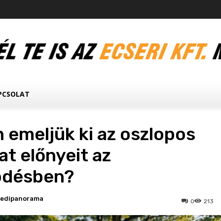
PCSOLAT
 emeljük ki az oszlopos
at előnyeit az
ödésben?
ledipanorama
0
213