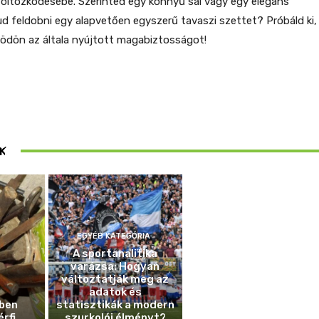
öltözködésébe. Szerinted egy könnyű sál vagy egy elegáns
ud feldobni egy alapvetően egyszerű tavaszi szettet? Próbáld ki,
rödön az általa nyújtott magabiztosságot!
ösen
K
ek
EGYÉB KATEGÓRIA
A sportanalitika
varázsa: Hogyan
változtatják meg az
adatok és
ben
statisztikák a modern
érfi
szurkolói élményt?