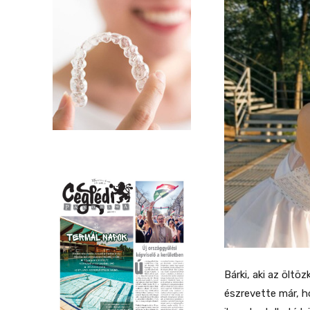
Bárki, aki az öltö
észrevette már, h