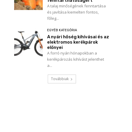
fenntarthatóságért
A talaj minőségének fenntartása
és javítása kiemelten fontos,
főleg...
EGYÉB KATEGÓRIA
A nyári hőség kihívásai és az
elektromos kerékpárok
előnyei
A forró nyári hónapokban a
kerékpározás kihívást jelenthet
a...
Továbbiak