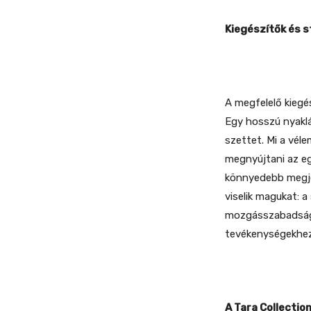
Kiegészítők és s
A megfelelő kiegé
Egy hosszú nyaklá
szettet. Mi a vél
megnyújtani az eg
könnyedebb megje
viselik magukat: a
mozgásszabadságo
tevékenységekhez
A Tara Collection