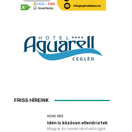
FRISS HÍREINK
REND ŐRE
Idén is közösen ellenőriztek
Magyar és román társhatóságok