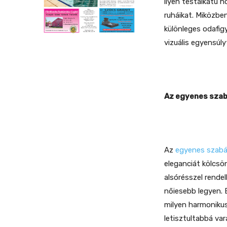
ilyen testalkatú 
ruháikat. Miközben
különleges odafig
vizuális egyensúly
Az egyenes szab
Az
egyenes szabá
eleganciát kölcsö
alsórésszel rende
nőiesebb legyen. E
milyen harmoniku
letisztultabbá va