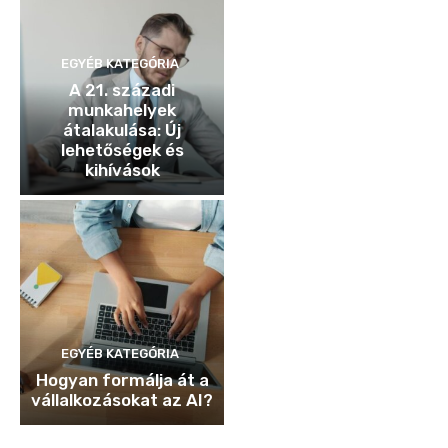
EGYÉB KATEGÓRIA
A 21. századi
munkahelyek
átalakulása: Új
lehetőségek és
kihívások
EGYÉB KATEGÓRIA
Hogyan formálja át a
vállalkozásokat az AI?