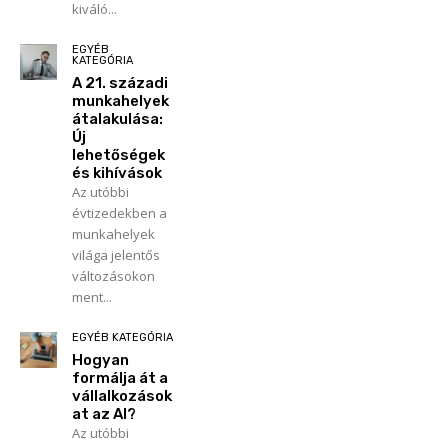
kiváló...
EGYÉB
KATEGÓRIA
A 21. századi
munkahelyek
átalakulása:
Új
lehetőségek
és kihívások
Az utóbbi
évtizedekben a
munkahelyek
világa jelentős
változásokon
ment...
EGYÉB KATEGÓRIA
Hogyan
formálja át a
vállalkozások
at az AI?
Az utóbbi