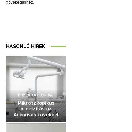
növekedéshez.
HASONLÓ HÍREK
EGYÉB KATEGÓRIA
Mikroszkopikus
precizitás az
Arkansas kövekkel