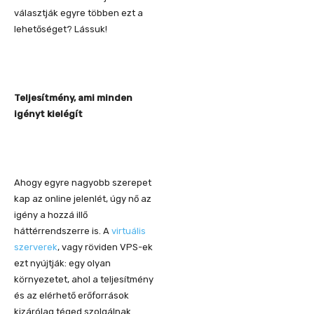
választják egyre többen ezt a
lehetőséget? Lássuk!
Teljesítmény, ami minden
igényt kielégít
Ahogy egyre nagyobb szerepet
kap az online jelenlét, úgy nő az
igény a hozzá illő
háttérrendszerre is. A
virtuális
szerverek
, vagy röviden VPS-ek
ezt nyújtják: egy olyan
környezetet, ahol a teljesítmény
és az elérhető erőforrások
kizárólag téged szolgálnak.