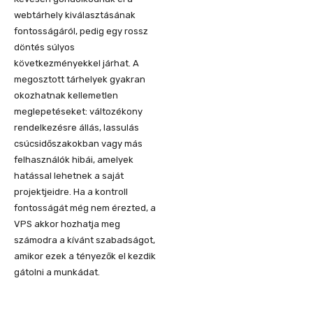
webtárhely kiválasztásának
fontosságáról, pedig egy rossz
döntés súlyos
következményekkel járhat. A
megosztott tárhelyek gyakran
okozhatnak kellemetlen
meglepetéseket: változékony
rendelkezésre állás, lassulás
csúcsidőszakokban vagy más
felhasználók hibái, amelyek
hatással lehetnek a saját
projektjeidre. Ha a kontroll
fontosságát még nem érezted, a
VPS akkor hozhatja meg
számodra a kívánt szabadságot,
amikor ezek a tényezők el kezdik
gátolni a munkádat.