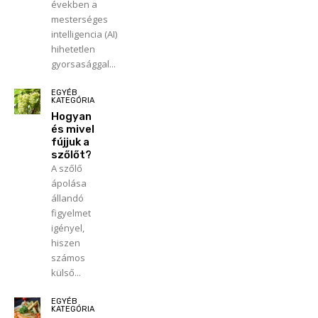
években a
mesterséges
intelligencia (AI)
hihetetlen
gyorsasággal...
EGYÉB
KATEGÓRIA
Hogyan
és mivel
fújjuk a
szőlőt?
A szőlő
ápolása
állandó
figyelmet
igényel,
hiszen
számos
külső...
EGYÉB
KATEGÓRIA