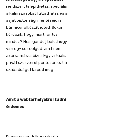
rendszert telepíthetsz, speciális
alkalmazásokat futtathatsz és a
saját biztonsági mentéseid is
bármikor elkészítheted. Sokan
kérdezik, hogy miért fontos
mindez? Nos, gondolj bele, hogy
van egy sor dolgod, amit nem
akarsz másra bízni. Egy virtuális
privát szerverrel pontosan ezt a
szabadságot kapod meg.
Amit a webtárhelyekről tudni
érdemes
Kevesen gondolkodnak el a