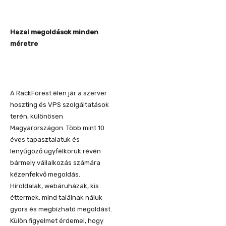
Hazai megoldások minden
méretre
A RackForest élen jár a szerver
hoszting és VPS szolgáltatások
terén, különösen
Magyarországon. Több mint 10
éves tapasztalatuk és
lenyűgöző ügyfélkörük révén
bármely vállalkozás számára
kézenfekvő megoldás.
Híroldalak, webáruházak, kis
éttermek, mind találnak náluk
gyors és megbízható megoldást.
Külön figyelmet érdemel, hogy