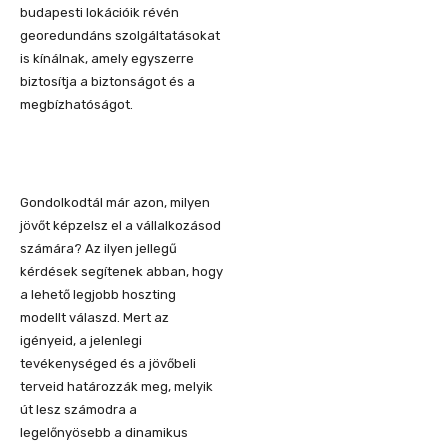
budapesti lokációik révén
georedundáns szolgáltatásokat
is kínálnak, amely egyszerre
biztosítja a biztonságot és a
megbízhatóságot.
Gondolkodtál már azon, milyen
jövőt képzelsz el a vállalkozásod
számára? Az ilyen jellegű
kérdések segítenek abban, hogy
a lehető legjobb hoszting
modellt válaszd. Mert az
igényeid, a jelenlegi
tevékenységed és a jövőbeli
terveid határozzák meg, melyik
út lesz számodra a
legelőnyösebb a dinamikus