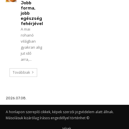
Jobb
forma,
jobb
egészség
fehérjével
A mai
rohanó
világban
gyakran alig
jut idő
arra,...
Továbbiak
2026.07.08.
A honlapon szereplő cikkek, képek szerzői jogvédelem alatt állnak.
Másolásuk kizárólag írásos engedéllyel történhet ©
Hírek