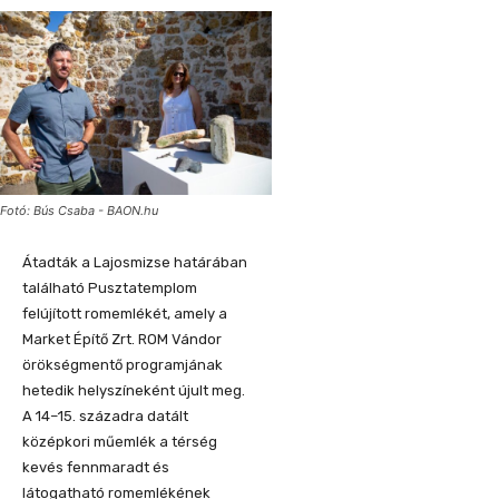
Fotó: Bús Csaba - BAON.hu
Átadták a Lajosmizse határában
található Pusztatemplom
felújított romemlékét, amely a
Market Építő Zrt. ROM Vándor
örökségmentő programjának
hetedik helyszíneként újult meg.
A 14–15. századra datált
középkori műemlék a térség
kevés fennmaradt és
látogatható romemlékének