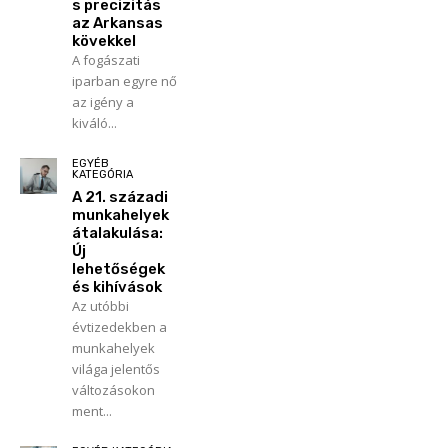
s precizitás
az Arkansas
kövekkel
A fogászati
iparban egyre nő
az igény a
kiváló...
EGYÉB
KATEGÓRIA
A 21. századi
munkahelyek
átalakulása:
Új
lehetőségek
és kihívások
Az utóbbi
évtizedekben a
munkahelyek
világa jelentős
változásokon
ment...