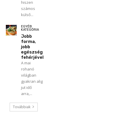
hiszen
számos
külső...
EGYÉB
KATEGÓRIA
Jobb
forma,
jobb
egészség
fehérjével
A mai
rohanó
világban
gyakran alig
jut idő
arra,...
Továbbiak