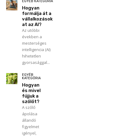
EGYÉB KATEGÓRIA
Hogyan
formálja át a
vállalkozások
at az AI?
Az utóbbi
években a
mesterséges
intelligencia (AI)
hihetetlen
gyorsasággal...
EGYÉB
KATEGÓRIA
Hogyan
és mivel
fújjuk a
szőlőt?
A szőlő
ápolása
állandó
figyelmet
igényel,