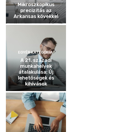
Mikroszkopikus
precizitás az
Arkansas kövekkel
EGYÉB KATEGÓRIA
A 21. századi
munkahelyek
átalakulása: Új
lehetőségek és
kihívások