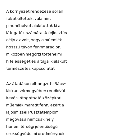
A környezet rendezése során
fákat ültettek, valamint
pihenőhelyet alakítottak ki a
látogatók számára. A fejlesztés
célja az volt, hogy a műemlék
hosszú távon fennmaradjon,
miközben megőrzi történelmi
hitelességét és a tájjal kialakult
természetes kapcsolatát.
Az átadáson elhangzott: Bács-
Kiskun vármegyében rendkívül
kevés látogatható középkori
műemlék maradt fenn, ezért a
lajosmizsei Pusztatemplom
megóvása nemcsak helyi,
hanem térségi jelentőségű
örökségvédelmi eredménynek