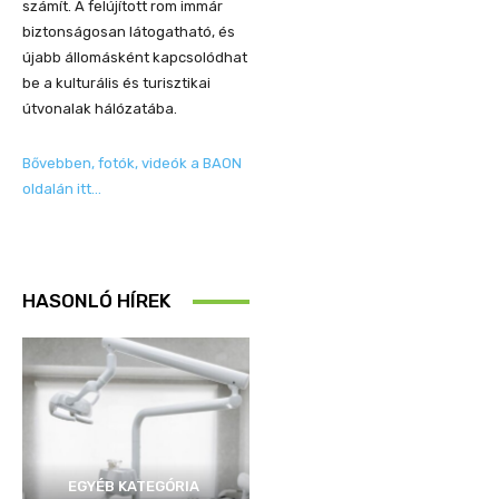
számít. A felújított rom immár
biztonságosan látogatható, és
újabb állomásként kapcsolódhat
be a kulturális és turisztikai
útvonalak hálózatába.
Bővebben, fotók, videók a BAON
oldalán itt…
HASONLÓ HÍREK
EGYÉB KATEGÓRIA