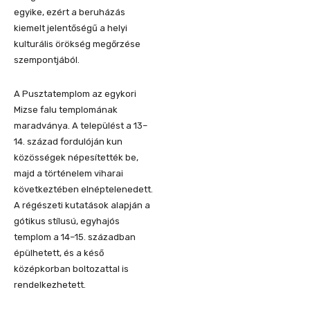
egyike, ezért a beruházás
kiemelt jelentőségű a helyi
kulturális örökség megőrzése
szempontjából.
A Pusztatemplom az egykori
Mizse falu templomának
maradványa. A települést a 13–
14. század fordulóján kun
közösségek népesítették be,
majd a történelem viharai
következtében elnéptelenedett.
A régészeti kutatások alapján a
gótikus stílusú, egyhajós
templom a 14–15. században
épülhetett, és a késő
középkorban boltozattal is
rendelkezhetett.