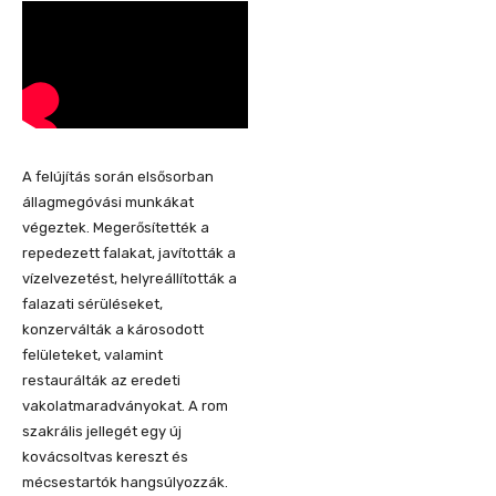
A felújítás során elsősorban
állagmegóvási munkákat
végeztek. Megerősítették a
repedezett falakat, javították a
vízelvezetést, helyreállították a
falazati sérüléseket,
konzerválták a károsodott
felületeket, valamint
restaurálták az eredeti
vakolatmaradványokat. A rom
szakrális jellegét egy új
kovácsoltvas kereszt és
mécsestartók hangsúlyozzák.