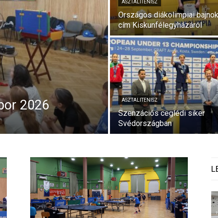
ASZTALITENISZ
Országos diákolimpiai bajnok
cím Kiskunfélegyházáról
bor 2026
ASZTALITENISZ
Szenzációs ceglédi siker
Svédországban
L