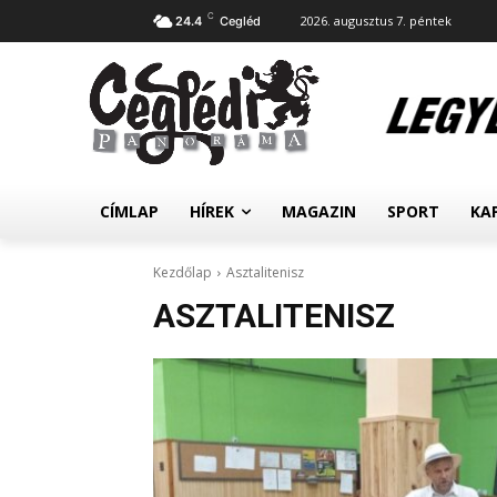
C
2026. augusztus 7. péntek
24.4
Cegléd
CÍMLAP
HÍREK
MAGAZIN
SPORT
KA
Kezdőlap
Asztalitenisz
ASZTALITENISZ