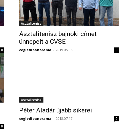
Asztalitenisz
Asztalitenisz bajnoki címet
ünnepelt a CVSE
cegledipanorama
-
2019.05.06.
0
0
Asztalitenisz
Péter Aladár újabb sikerei
cegledipanorama
-
2018.07.17.
0
0