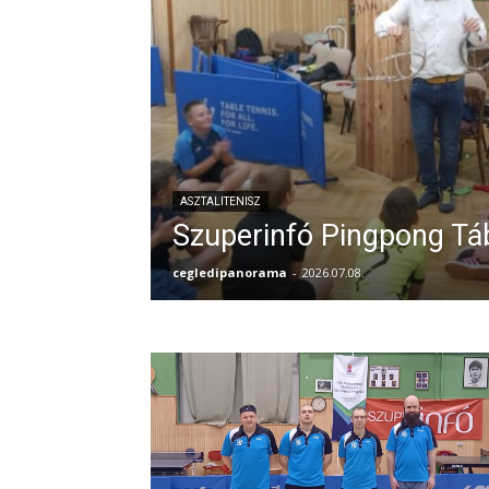
ASZTALITENISZ
Szuperinfó Pingpong Tá
cegledipanorama
-
2026.07.08.