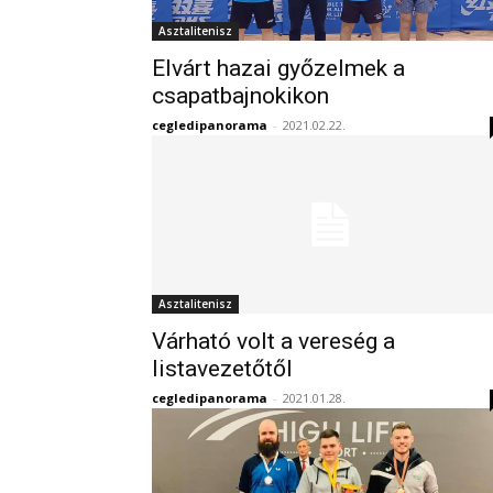
Asztalitenisz
Elvárt hazai győzelmek a
csapatbajnokikon
cegledipanorama
-
2021.02.22.
Asztalitenisz
Várható volt a vereség a
listavezetőtől
cegledipanorama
-
2021.01.28.