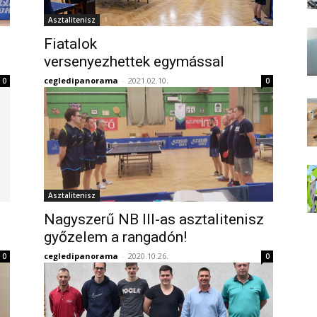
Asztalitenisz
Fiatalok
versenyezhettek egymással
cegledipanorama
-
2021.02.10.
0
0
Asztalitenisz
Nagyszerű NB III-as asztalitenisz
győzelem a rangadón!
cegledipanorama
-
2020.10.26.
0
0