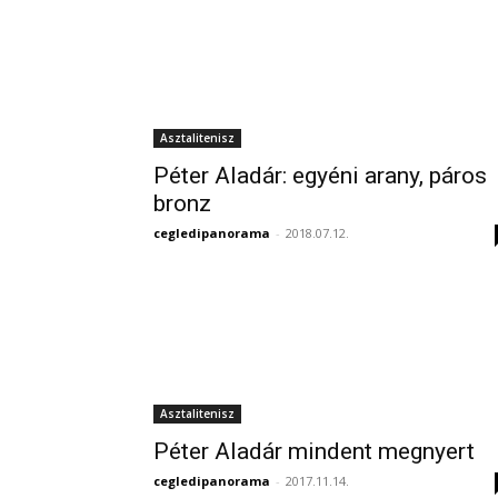
Asztalitenisz
Péter Aladár: egyéni arany, páros
bronz
cegledipanorama
-
2018.07.12.
Asztalitenisz
Péter Aladár mindent megnyert
cegledipanorama
-
2017.11.14.