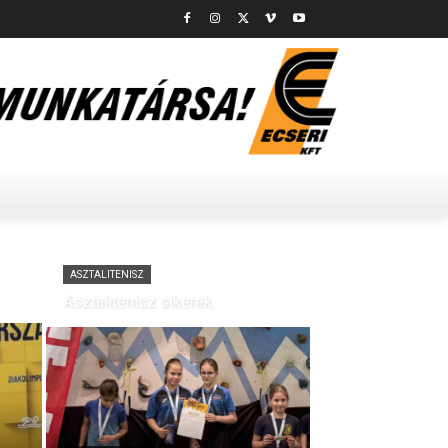
ASZTALITENISZ
Asztalitenisz sikerek