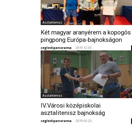
Asztalitenisz
Két magyar aranyérem a kopogós
pingpong Európa-bajnokságon
cegledipanorama
-
2019.12.03.
Asztalitenisz
IV.Városi középiskolai
asztalitenisz bajnokság
cegledipanorama
-
2019.03.23.