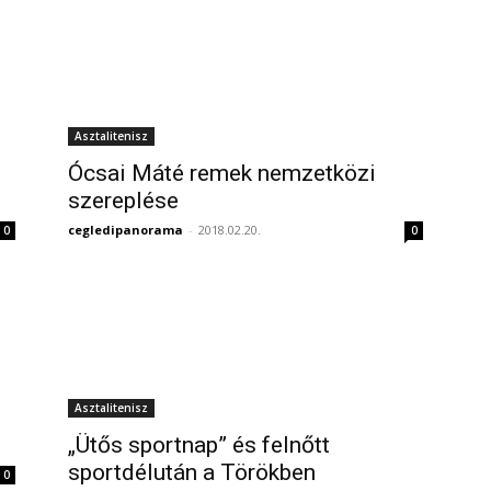
Asztalitenisz
Ócsai Máté remek nemzetközi
szereplése
cegledipanorama
-
2018.02.20.
0
0
Asztalitenisz
„Ütős sportnap” és felnőtt
sportdélután a Törökben
0