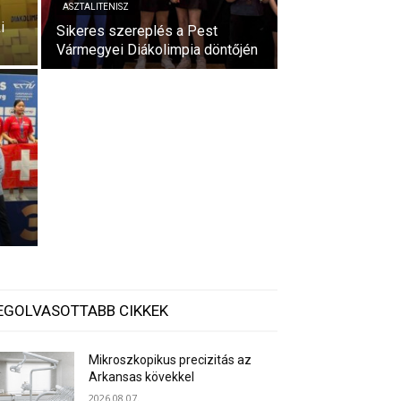
ASZTALITENISZ
i
Sikeres szereplés a Pest
Vármegyei Diákolimpia döntőjén
EGOLVASOTTABB CIKKEK
Mikroszkopikus precizitás az
Arkansas kövekkel
2026.08.07.