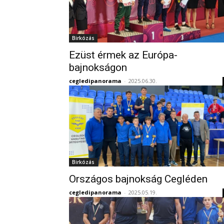
Birkózás
Ezüst érmek az Európa-
bajnokságon
cegledipanorama
-
2025.06.30.
Birkózás
Országos bajnokság Cegléden
cegledipanorama
-
2025.05.19.