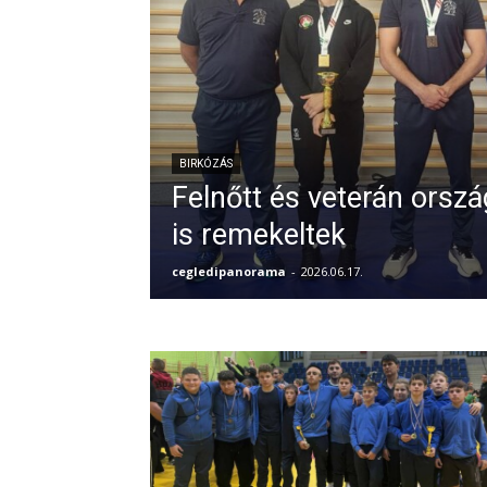
BIRKÓZÁS
Felnőtt és veterán orsz
is remekeltek
cegledipanorama
-
2026.06.17.