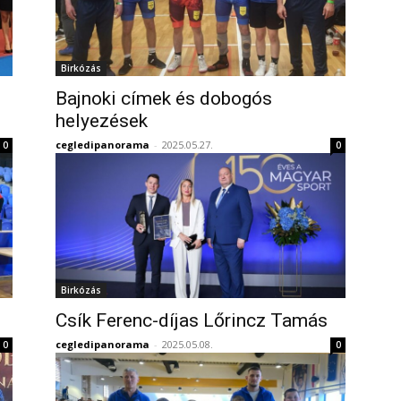
Birkózás
Bajnoki címek és dobogós
helyezések
cegledipanorama
-
2025.05.27.
0
0
Birkózás
Csík Ferenc-díjas Lőrincz Tamás
cegledipanorama
-
2025.05.08.
0
0