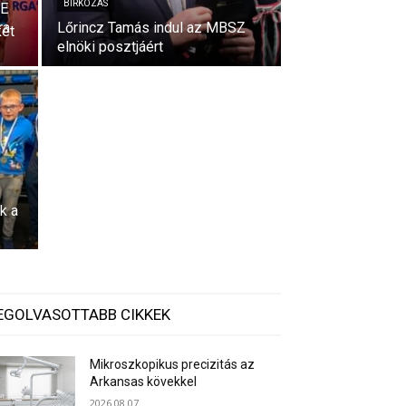
BIRKÓZÁS
SE
ra
Lőrincz Tamás indul az MBSZ
két
elnöki posztjáért
k a
EGOLVASOTTABB CIKKEK
Mikroszkopikus precizitás az
Arkansas kövekkel
2026.08.07.