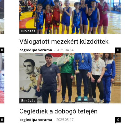
Birkózás
Válogatott mezekért küzdöttek
cegledipanorama
-
2025.04.14.
0
0
Birkózás
Ceglédiek a dobogó tetején
cegledipanorama
-
2025.03.17.
0
0