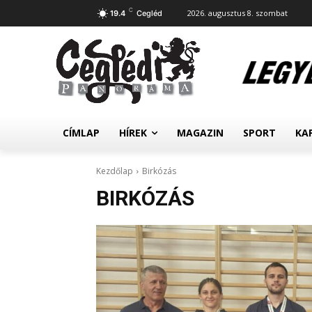
C
2026. augusztus 8. szombat
19.4
Cegléd
CÍMLAP
HÍREK
MAGAZIN
SPORT
KA
Kezdőlap
Birkózás
BIRKÓZÁS