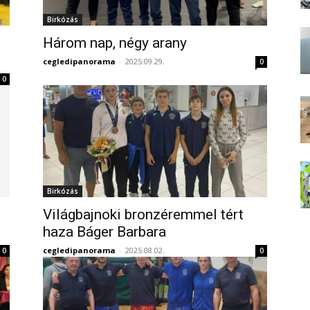
Birkózás
Három nap, négy arany
cegledipanorama
-
2025.09.29.
0
0
Birkózás
Világbajnoki bronzéremmel tért
haza Báger Barbara
cegledipanorama
-
2025.08.02.
0
0