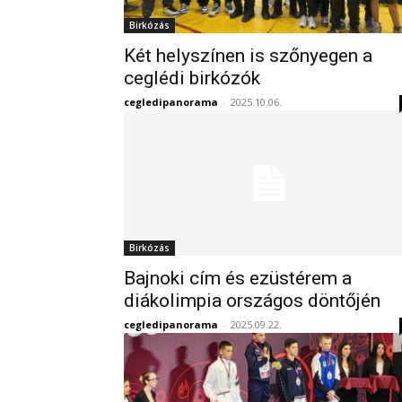
Birkózás
Két helyszínen is szőnyegen a
ceglédi birkózók
cegledipanorama
-
2025.10.06.
Birkózás
Bajnoki cím és ezüstérem a
diákolimpia országos döntőjén
cegledipanorama
-
2025.09.22.