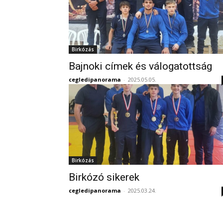
Birkózás
Bajnoki címek és válogatottság
cegledipanorama
-
2025.05.05.
Birkózás
Birkózó sikerek
cegledipanorama
-
2025.03.24.