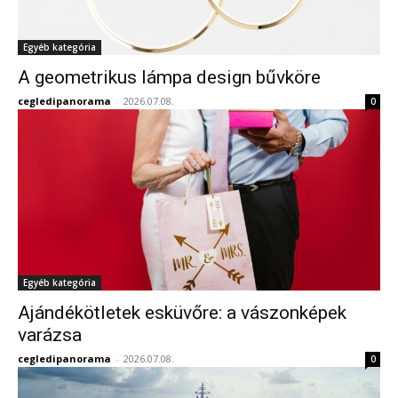
Egyéb kategória
A geometrikus lámpa design bűvköre
cegledipanorama
-
2026.07.08.
0
Egyéb kategória
Ajándékötletek esküvőre: a vászonképek
varázsa
cegledipanorama
-
2026.07.08.
0