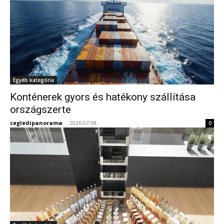
Egyéb kategória
Konténerek gyors és hatékony szállítása
országszerte
cegledipanorama
-
2026.07.08.
0