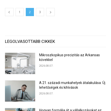
1
2
3
LEGOLVASOTTABB CIKKEK
Mikroszkopikus precizitás az Arkansas
kövekkel
2026.08.07.
A 21. századi munkahelyek átalakulása: Új
lehetőségek és kihívások
2026.08.07.
Hogyan formálja át a vállalkozásokat az