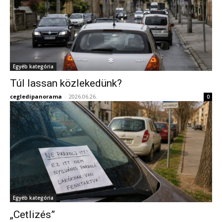
Egyéb kategória
Túl lassan közlekedünk?
cegledipanorama
-
2026.06.26.
0
Egyéb kategória
„Cetlizés”