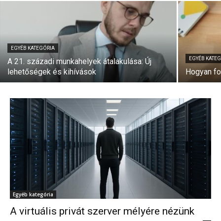
EGYÉB KATEGÓRIA
EGYÉB KATE
A 21. századi munkahelyek átalakulása: Új
lehetőségek és kihívások
Hogyan for
Egyéb kategória
A virtuális privát szerver mélyére nézünk