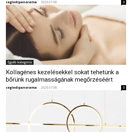
cegledipanorama
-
2026.07.08.
0
Egyéb kategória
Kollagénes kezelésekkel sokat tehetünk a
bőrünk rugalmasságának megőrzéséért
cegledipanorama
-
2026.07.08.
0