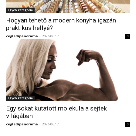
Egyéb kategória
Hogyan tehető a modern konyha igazán
praktikus hellyé?
cegledipanorama
-
2026.06.17.
0
Egyéb kategória
Egy sokat kutatott molekula a sejtek
világában
cegledipanorama
-
2026.06.17.
0