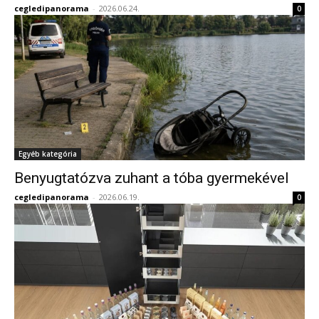
cegledipanorama
-
2026.06.24.
0
Egyéb kategória
Benyugtatózva zuhant a tóba gyermekével
cegledipanorama
-
2026.06.19.
0