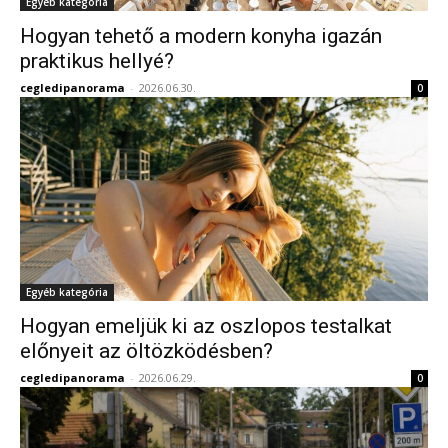
Egyéb kategória
Hogyan tehető a modern konyha igazán
praktikus hellyé?
cegledipanorama
-
2026.06.30.
0
Egyéb kategória
Hogyan emeljük ki az oszlopos testalkat
előnyeit az öltözködésben?
cegledipanorama
-
2026.06.29.
0