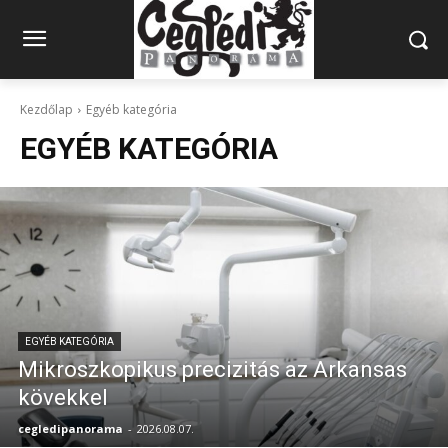
Kezdőlap
Egyéb kategória
EGYÉB KATEGÓRIA
EGYÉB KATEGÓRIA
Mikroszkopikus precizitás az Arkansas
kövekkel
cegledipanorama
-
2026.08.07.