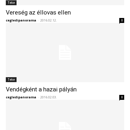
Teke
Vereség az éllovas ellen
cegledipanorama
-
2016.02.12.
0
Teke
Vendégként a hazai pályán
cegledipanorama
-
2016.02.03.
0