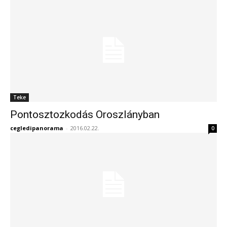
Teke
Pontosztozkodás Oroszlányban
cegledipanorama
-
2016.02.22.
0