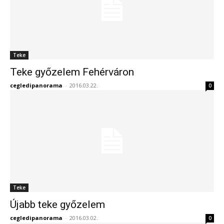
Teke
Teke győzelem Fehérváron
cegledipanorama
-
2016.03.22.
0
Teke
Újabb teke győzelem
cegledipanorama
-
2016.03.02.
0