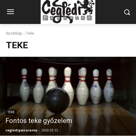
Kezdőlap
Teke
TEKE
TEKE
Fontos teke győzelem
cegledipanorama
-
2020.03.13.