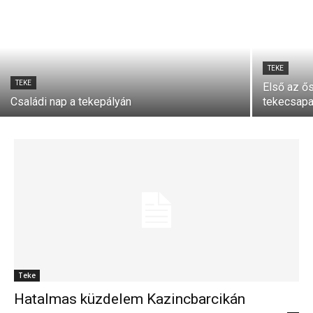
TEKE
TEKE
Első az ő
Családi nap a tekepályán
tekecsapa
Teke
Hatalmas küzdelem Kazincbarcikán