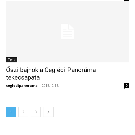
Teke
Őszi bajnok a Ceglédi Panoráma
tekecsapata
cegledipanorama
-
2015.12.16.
0
1
2
3