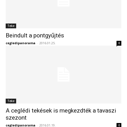
Teke
Beindult a pontgyűjtés
cegledipanorama
-
2016.01.25.
0
Teke
A ceglédi tekések is megkezdték a tavaszi
szezont
cegledipanorama
-
2016.01.19.
0