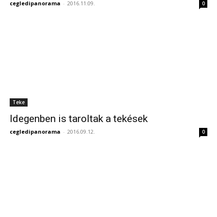
cegledipanorama
-
2016.11.09.
0
Teke
Idegenben is taroltak a tekések
cegledipanorama
-
2016.09.12.
0