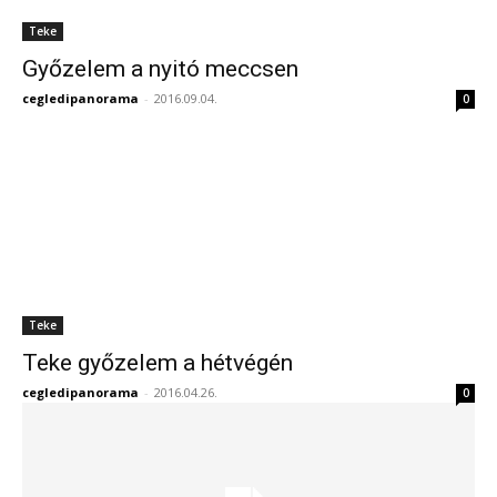
Teke
Győzelem a nyitó meccsen
cegledipanorama
-
2016.09.04.
0
Teke
Teke győzelem a hétvégén
cegledipanorama
-
2016.04.26.
0