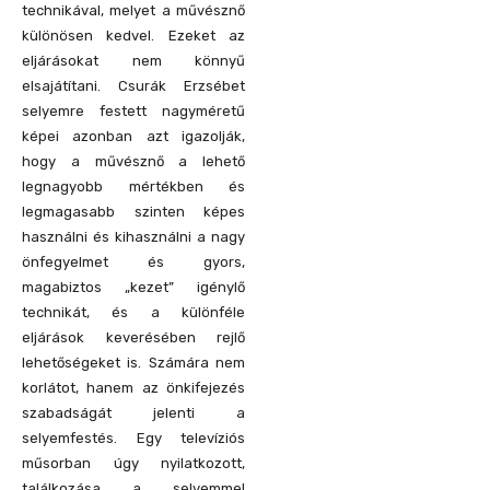
technikával, melyet a művésznő
különösen kedvel. Ezeket az
eljárásokat nem könnyű
elsajátítani. Csurák Erzsébet
selyemre festett nagyméretű
képei azonban azt igazolják,
hogy a művésznő a lehető
legnagyobb mértékben és
legmagasabb szinten képes
használni és kihasználni a nagy
önfegyelmet és gyors,
magabiztos „kezet” igénylő
technikát, és a különféle
eljárások keverésében rejlő
lehetőségeket is. Számára nem
korlátot, hanem az önkifejezés
szabadságát jelenti a
selyemfestés. Egy televíziós
műsorban úgy nyilatkozott,
találkozása a selyemmel