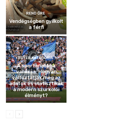
REND ŐRE
Vendégségben gyilkolt
a férfi
EGYÉB KATEGÓRIA
A sportanalitika
varázsa: Hogyan
változtatják meg az
adatok és statisztikák
a modern szurkolói
élményt?