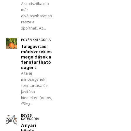
A statisztika ma
már
elválaszthatatlan
része a
sportnak. Az...
EGYÉB KATEGÓRIA
Talajjavítás:
módszerek és
megoldások a
fenntartható
ságért
A talaj
minőségének
fenntartása és
javítása
kiemelten fontos,
főleg...
EGYÉB
KATEGÓRIA
A nyári
hőség