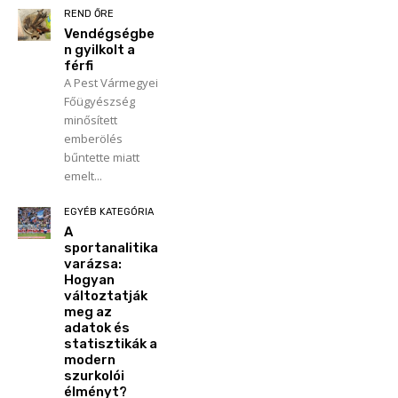
REND ŐRE
Vendégségbe
n gyilkolt a
férfi
A Pest Vármegyei
Főügyészség
minősített
emberölés
bűntette miatt
emelt...
EGYÉB KATEGÓRIA
A
sportanalitika
varázsa:
Hogyan
változtatják
meg az
adatok és
statisztikák a
modern
szurkolói
élményt?