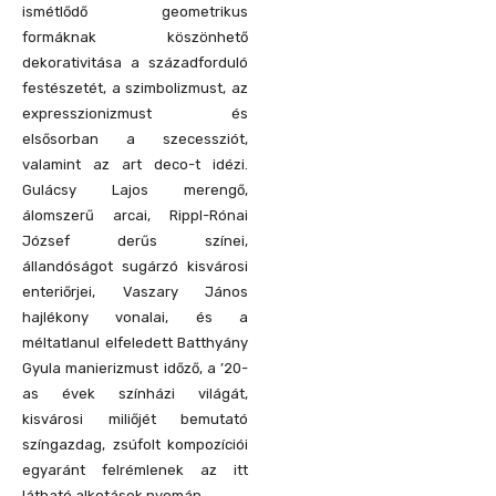
ismétlődő geometrikus
formáknak köszönhető
dekorativitása a századforduló
festészetét, a szimbolizmust, az
expresszionizmust és
elsősorban a szecessziót,
valamint az art deco-t idézi.
Gulácsy Lajos merengő,
álomszerű arcai, Rippl-Rónai
József derűs színei,
állandóságot sugárzó kisvárosi
enteriőrjei, Vaszary János
hajlékony vonalai, és a
méltatlanul elfeledett Batthyány
Gyula manierizmust időző, a ’20-
as évek színházi világát,
kisvárosi miliőjét bemutató
színgazdag, zsúfolt kompozíciói
egyaránt felrémlenek az itt
látható alkotások nyomán.