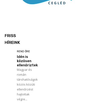
FRISS
HÍREINK
REND ŐRE
Idén is
közösen
ellenőriztek
Magyar és
román
társhatóságok
közös közúti
ellenőrzést
hajtottak
végre...