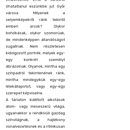
óhatatlanul eszünkbe jut Győr
városa. Milyenek a
selyemképekről ránk tekintő
emberi arcok? Olykor
bohókásak, olykor szomorúak,
de mindenképpen állandóságot
sugallnak. Nem részletesen
kidolgozott portrék, melyek egy-
egy konkrét személyt
ábrázolnak. Olyanok, mintha egy
színpadról tekintenének ránk,
mintha mindegyikük egy-egy
lélekállapotot, vagy egy-egy
szerepet képviselne.
A tárlaton kiállított alkotások
álom- vagy meseszerű világa,
ugyanakkor a rendkívüli gazdag
színvilágnak, a hajlékony
vonalvezetésnek és a ritmikusan