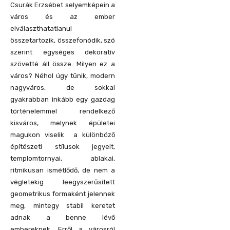
Csurák Erzsébet selyemképein a
város és az ember
elválaszthatatlanul
összetartozik, összefonódik, szó
szerint egységes dekoratív
szövetté áll össze. Milyen ez a
város? Néhol úgy tűnik, modern
nagyváros, de sokkal
gyakrabban inkább egy gazdag
történelemmel rendelkező
kisváros, melynek épületei
magukon viselik a különböző
építészeti stílusok jegyeit,
templomtornyai, ablakai,
ritmikusan ismétlődő, de nem a
végletekig leegyszerűsített
geometrikus formaként jelennek
meg, mintegy stabil keretet
adnak a benne lévő
embereknek. Erről a városról