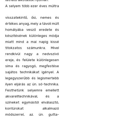
A
selyem több ezer éves múltra
visszatekintő, ősi, nemes és
értékes anyag, mely a távoli múlt
homályába vesző eredete és
készítésének különleges módja
miatt mind a mai napig kissé
titokzatos számunkra. Mivel
rendkívül nagy a nedvszívó
ereje, és felülete különlegesen
sima és ragyogó, megfestése
sajátos technikákat igényel. A
legegyszerűbb és legismertebb
ilyen eljárás az ún. só-technika.
Festhetünk selyemre emellett
akvarelltechnikával, és a
színeket egymástól elválasztó,
kontúrokat alkalmazó
módszerrel, az. ún. gutta-