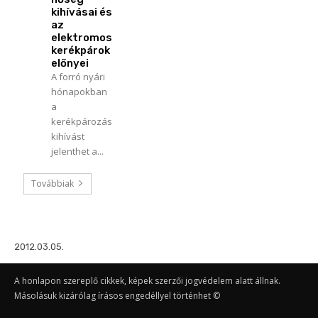
kihívásai és
az
elektromos
kerékpárok
előnyei
A forró nyári
hónapokban
a
kerékpározás
kihívást
jelenthet a...
Továbbiak
2012.03.05.
A honlapon szereplő cikkek, képek szerzői jogvédelem alatt állnak.
Másolásuk kizárólag írásos engedéllyel történhet ©