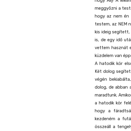
hogy Állj! A lel
meggyőzni a teste
hogy az nem én v
testem, az NEM n
kis ideig segítet
is, de egy idő ut
vettem hasznát eb
küzdelem van éppe
A hatodik kör el
Két dolog segítet
végén bekiabálta
dolog, de abban a
maradtunk. Amikor
a hatodik kör fel
hogy a fáradtsá
kezdeném a futás
összeáll a tengel