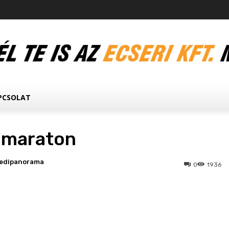
PCSOLAT
 maraton
edipanorama
0
1936