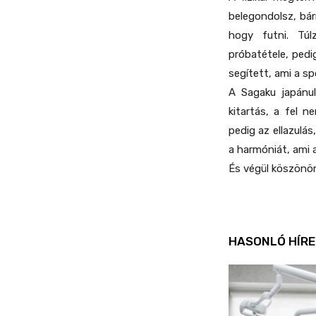
belegondolsz, bár
hogy futni. Tú
próbatétele, pedi
segített, ami a sp
A Sagaku japánul
kitartás, a fel n
pedig az ellazulá
a harmóniát, ami 
És végül köszönö
HASONLÓ HÍRE