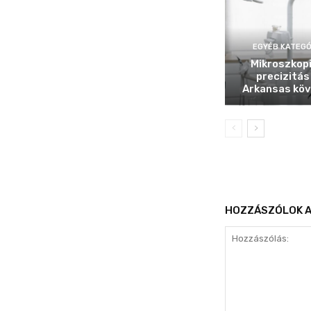
EGYÉB KATEGÓ
Mikroszkop
precizitás
Arkansas köv
HOZZÁSZÓLOK A