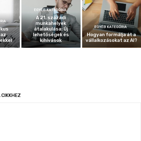
EGYÉB KATEGÓRIA
A 21. századi
RIA
munkahelyek
EGYÉB KATEGÓRIA
ikus
átalakulása: Új
 az
lehetőségek és
Hogyan formálja át a
ekkel
kihívások
vállalkozásokat az AI?
 CIKKHEZ