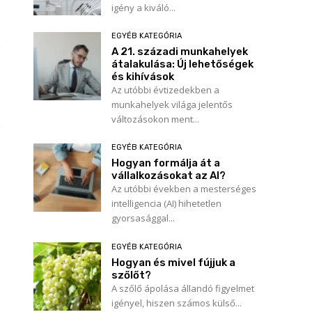
igény a kiváló...
EGYÉB KATEGÓRIA
A 21. századi munkahelyek
átalakulása: Új lehetőségek
és kihívások
Az utóbbi évtizedekben a
munkahelyek világa jelentős
változásokon ment...
EGYÉB KATEGÓRIA
Hogyan formálja át a
vállalkozásokat az AI?
Az utóbbi években a mesterséges
intelligencia (AI) hihetetlen
gyorsasággal...
EGYÉB KATEGÓRIA
Hogyan és mivel fújjuk a
szőlőt?
A szőlő ápolása állandó figyelmet
igényel, hiszen számos külső...