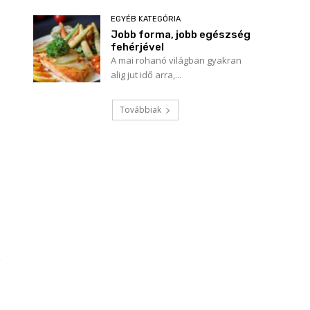
EGYÉB KATEGÓRIA
Jobb forma, jobb egészség
fehérjével
A mai rohanó világban gyakran
alig jut idő arra,...
Továbbiak