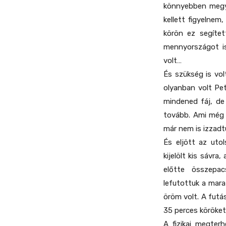
könnyebben megy 
kellett figyelnem
körön ez segíte
mennyországot is
volt…
És szükség is vol
olyanban volt Pet
mindened fáj, de
tovább. Ami még d
már nem is izzadt
És eljött az uto
kijelölt kis sávr
előtte összepac
lefutottuk a mara
öröm volt. A futás
35 perces köröket
A fizikai megter