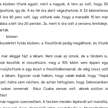
ás közben ittunk egyet, mint a nagyok. A terv az volt, hogy 35
jesítünk, így kb. 4 és fél óra alatt végezhetünk. A 32 kilométeres
3 óra 40 perc volt, úgy voltunk vele, hogy a maradék 10 km már
bba a két óra 20 percbe. Ja, mert 6 óra volt a verseny limitideje,
árták.
 körben
zeletet futás közben, a frissítőnél pedig megálltunk, és ittunk
l már eléggé fájt a lábam. Nem csak az izmok, de a térdeim is,
ok kezdték el összehúzni, meg a 105 kilóm sem éppen egy
 nyújtottunk is egy kicsit a frissítőállomásnál, de elég rossz volt
ájt a lábam. Egyszer csak hallom, hogy valaki kiabál, hogy “Hajrá
egyet, hátra sem néztem, de aztán felfogtam, hogy Debrecenben
 sokan ismernek Rácz Csaba sensei volt, akinek ezúton is
atást
 már nagyon szenvedtem. A testem minden lépésnél azt mondta,