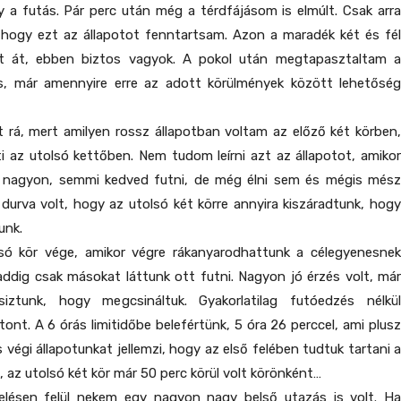
a futás. Pár perc után még a térdfájásom is elmúlt. Csak arra
, hogy ezt az állapotot fenntartsam. Azon a maradék két és fél
tt át, ebben biztos vagyok. A pokol után megtapasztaltam a
, már amennyire erre az adott körülmények között lehetőség
t rá, mert amilyen rossz állapotban voltam az előző két körben,
i az utolsó kettőben. Nem tudom leírni azt az állapotot, amikor
 nagyon, semmi kedved futni, de még élni sem és mégis mész
urva volt, hogy az utolsó két körre annyira kiszáradtunk, hogy
unk.
lsó kör vége, amikor végre rákanyarodhattunk a célegyenesnek
a, addig csak másokat láttunk ott futni. Nagyon jó érzés volt, már
siztunk, hogy megcsináltuk. Gyakorlatilag futóedzés nélkül
tont. A 6 órás limitidőbe belefértünk, 5 óra 26 perccel, ami plusz
 végi állapotunkat jellemzi, hogy az első felében tudtuk tartani a
, az utolsó két kör már 50 perc körül volt körönként…
helésen felül nekem egy nagyon nagy belső utazás is volt. Ha