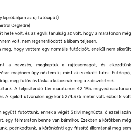
y kipróbáljam az új futócipőt)
étről Ceglédre)
ét hete volt, és az egyik tanulság az volt, hogy a maratonon még
nem volt, nem regenerálódott a lábam teljesen.
meg, hogy vettem egy normális futócipőt, enélkül nem sikerült
ént a nevezés, megkaptuk a rajtcsomagot, és elkezdtünk
zésre majdnem úgy néztem ki, mint aki szokott futni Futócipő,
drág, meg futós övtáska a kulacsnak meg a zabszeletnek.
ndultunk. A teljesítendő táv maratonon 42 195, negyedmaratonon
r. A kijelölt útvonalon egy kör 5274,375 méter volt, ebből 8 volt
n együtt futottunk, ennek a végét Szilvi meghúzta, ő ezzel lazán
vot, egy félmaraton benne van bármikor. Ezekben a körökben még
tunk, poénkodtunk, a körönkénti egy frissítő állomásnál meg sem