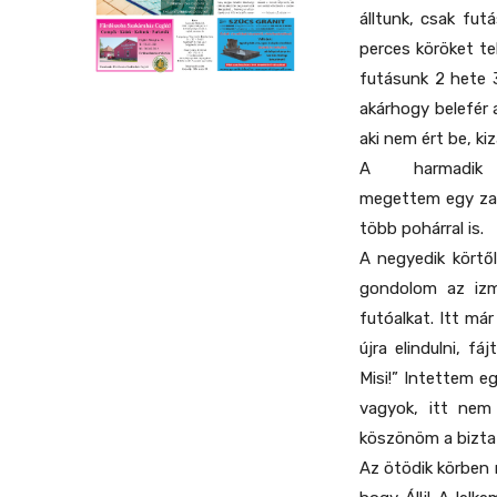
álltunk, csak fut
perces köröket tel
futásunk 2 hete 
akárhogy belefér a
aki nem ért be, kiz
A harmadik
megettem egy zabs
több pohárral is.
A negyedik körtő
gondolom az izm
futóalkat. Itt már
újra elindulni, f
Misi!” Intettem 
vagyok, itt nem
köszönöm a bizt
Az ötödik körben