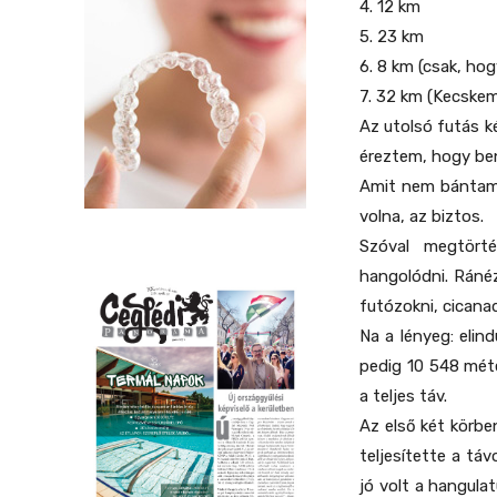
4. 12 km
5. 23 km
6. 8 km (csak, hog
7. 32 km (Kecskem
Az utolsó futás k
éreztem, hogy ben
Amit nem bántam 
volna, az biztos.
Szóval megtört
hangolódni. Ráné
futózokni, cicana
Na a lényeg: eli
pedig 10 548 méte
a teljes táv.
Az első két körbe
teljesítette a tá
jó volt a hangula