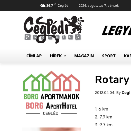
C
2026. augusztus 7. péntek
36.7
Cegléd
CÍMLAP
HÍREK
MAGAZIN
SPORT
KA
Rotary
By
Cegl
2012.04.04.
1. 6 km
2. 7,9 km
3. 9,7 km