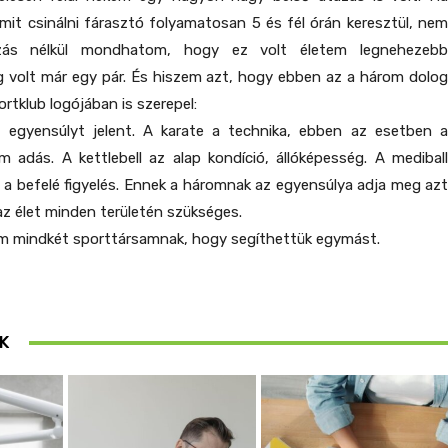
mit csinálni fárasztó folyamatosan 5 és fél órán keresztül, nem
lzás nélkül mondhatom, hogy ez volt életem legnehezebb
g volt már egy pár. És hiszem azt, hogy ebben az a három dolog
ortklub logójában is szerepel:
 egyensúlyt jelent. A karate a technika, ebben az esetben a
em adás. A kettlebell az alap kondíció, állóképesség. A mediball
s, a befelé figyelés. Ennek a háromnak az egyensúlya adja meg azt
az élet minden területén szükséges.
m mindkét sporttársamnak, hogy segíthettük egymást.
K