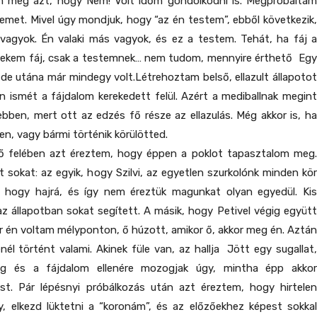
kem meg azt, hogy Nem! Volt időm gondolkodni is. Megpróbáltam
met. Mivel úgy mondjuk, hogy “az én testem”, ebből következik,
agyok. Én valaki más vagyok, és ez a testem. Tehát, ha fáj a
ekem fáj, csak a testemnek… nem tudom, mennyire érthető Egy
t, de utána már mindegy volt.Létrehoztam belső, ellazult állapotot
án ismét a fájdalom kerekedett felül. Azért a mediballnak megint
ben, mert ott az edzés fő része az ellazulás. Még akkor is, ha
n, vagy bármi történik körülötted.
ső felében azt éreztem, hogy éppen a poklot tapasztalom meg.
t sokat: az egyik, hogy Szilvi, az egyetlen szurkolónk minden kör
, hogy hajrá, és így nem éreztük magunkat olyan egyedül. Kis
z állapotban sokat segített. A másik, hogy Petivel végig együtt
 én voltam mélyponton, ő húzott, amikor ő, akkor meg én. Aztán
énél történt valami. Akinek füle van, az hallja Jött egy sugallat,
g és a fájdalom ellenére mozogjak úgy, mintha épp akkor
t. Pár lépésnyi próbálkozás után azt éreztem, hogy hirtelen
y, elkezd lüktetni a “koronám”, és az előzőekhez képest sokkal