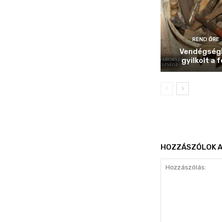
REND ŐRE
Vendégség
gyilkolt a f
HOZZÁSZÓLOK A