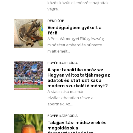
közös közúti ellenőrzést hajtottak
végre...
REND ŐRE
Vendégségben gyilkolt a
férfi
A Pest Vármegyei Főügyészség
minősített emberölés bűntette
miatt emelt...
EGYÉB KATEGÓRIA
A sportanalitika varázsa:
Hogyan változtatják meg az
adatok és statisztikák a
modern szurkolói élményt?
A statisztika ma már
elválaszthatatlan része a
sportnak. Az...
EGYÉB KATEGÓRIA
Talajjavítás: módszerek és
megoldások a