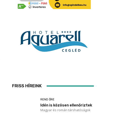
FRISS HÍREINK
REND ŐRE
Idén is közösen ellenőriztek
Magyar és román társhatóságok