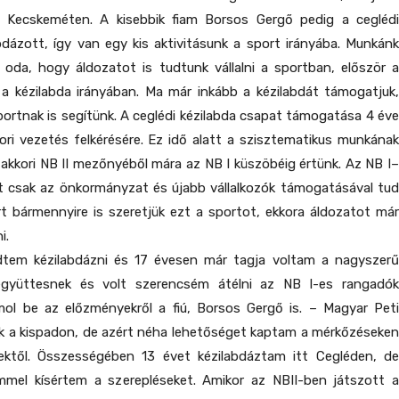
 Kecskeméten. A kisebbik fiam Borsos Gergő pedig a ceglédi
dázott, így van egy kis aktivitásunk a sport irányába. Munkánk
 oda, hogy áldozatot is tudtunk vállalni a sportban, először a
 a kézilabda irányában. Ma már inkább a kézilabdát támogatjuk,
portnak is segítünk. A ceglédi kézilabda csapat támogatása 4 éve
ri vezetés felkérésére. Ez idő alatt a szisztematikus munkának
kkori NB II mezőnyéből mára az NB I küszöbéig értünk. Az NB I–
t csak az önkormányzat és újabb vállalkozók támogatásával tud
t bármennyire is szeretjük ezt a sportot, ekkora áldozatot már
i.
tem kézilabdázni és 17 évesen már tagja voltam a nagyszerű
 együttesnek és volt szerencsém átélni az NB I-es rangadók
mol be az előzményekről a fiú, Borsos Gergő is. – Magyar Peti
k a kispadon, de azért néha lehetőséget kaptam a mérkőzéseken
ektől. Összességében 13 évet kézilabdáztam itt Cegléden, de
emmel kísértem a szerepléseket. Amikor az NBII-ben játszott a