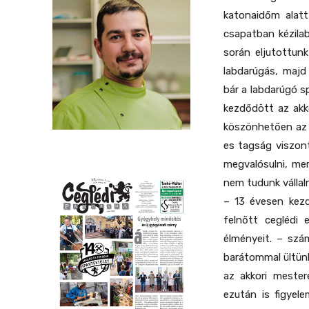
katonaidőm alatt
csapatban kézilab
során eljutottunk
labdarúgás, majd
bár a labdarúgó s
kezdődött az akko
köszönhetően az a
es tagság viszon
megvalósulni, mer
nem tudunk vállaln
– 13 évesen kezd
felnőtt ceglédi
élményeit. – szá
barátommal ültün
az akkori mester
ezután is figyel