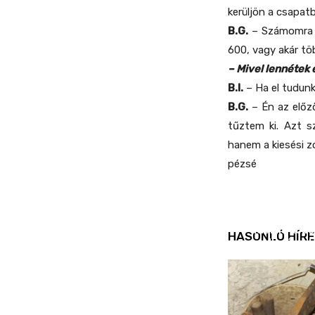
kerüljön a csapatb
B.G.
– Számomra a
600, vagy akár tö
– Mivel lennétek
B.I.
– Ha el tudunk
B.G.
– Én az előz
tűztem ki. Azt s
hanem a kiesési z
pézsé
REND ŐRE
Idén is köz
HASONLÓ HÍRE
ellenőrizt