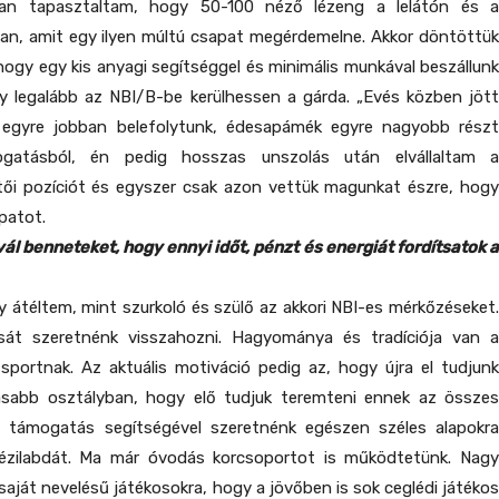
an tapasztaltam, hogy 50-100 néző lézeng a lelátón és a
yan, amit egy ilyen múltú csapat megérdemelne. Akkor döntöttük
ogy egy kis anyagi segítséggel és minimális munkával beszállunk
y legalább az NBI/B-be kerülhessen a gárda. „Evés közben jött
 egyre jobban belefolytunk, édesapámék egyre nagyobb részt
ogatásból, én pedig hosszas unszolás után elvállaltam a
tői pozíciót és egyszer csak azon vettük magunkat észre, hogy
apatot.
vál benneteket, hogy ennyi időt, pénzt és energiát fordítsatok a
átéltem, mint szurkoló és szülő az akkori NBI-es mérkőzéseket.
sát szeretnénk visszahozni. Hagyománya és tradíciója van a
 sportnak. Az aktuális motiváció pedig az, hogy újra el tudjunk
asabb osztályban, hogy elő tudjuk teremteni ennek az összes
O támogatás segítségével szeretnénk egészen széles alapokra
 kézilabdát. Ma már óvodás korcsoportot is működtetünk. Nagy
 saját nevelésű játékosokra, hogy a jövőben is sok ceglédi játékos