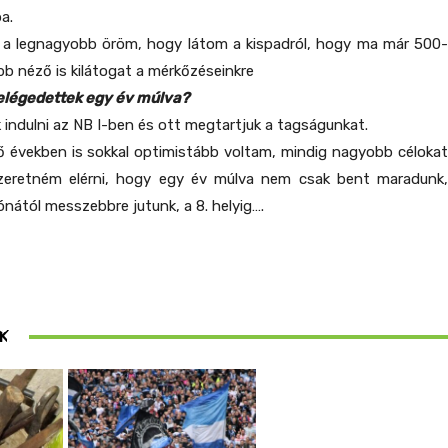
a.
 legnagyobb öröm, hogy látom a kispadról, hogy ma már 500-
bb néző is kilátogat a mérkőzéseinkre
 elégedettek egy év múlva?
 indulni az NB I-ben és ott megtartjuk a tagságunkat.
ő években is sokkal optimistább voltam, mindig nagyobb célokat
zeretném elérni, hogy egy év múlva nem csak bent maradunk,
ónától messzebbre jutunk, a 8. helyig….
ösen
K
ek