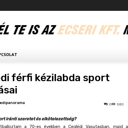
PCSOLAT
di férfi kézilabda sport
sai
ledipanorama
0
580
rt iránti szeretet és elkötelezettség?
balloztam a 70-es években a Ceglédi Vasutasban, majd a