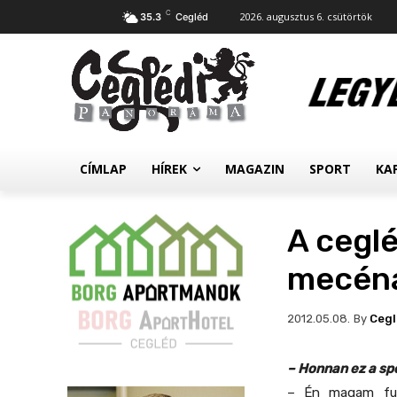
C
2026. augusztus 6. csütörtök
35.3
Cegléd
CÍMLAP
HÍREK
MAGAZIN
SPORT
KA
A ceglé
mecéná
By
Ceg
2012.05.08.
– Honnan ez a spo
– Én magam fut