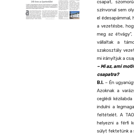
csapat, szomorú
színvonal sem ol
el édesapámmal, h
a vezetésbe, hog
meg az étvágy”,
vállaltak a tám
szakosztály veze
mi irányítjuk a cs
– Mi az, ami moti
csapatra?
B.I.
– Én ugyanúgy 
Azoknak a varáz
ceglédi kézilabda
indulni a legmag
feltételét. A TA
helyezni a férfi
súlyt fektetünk a