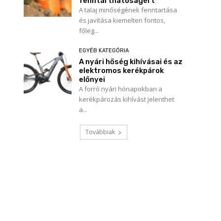
fenntarthatóságért
A talaj minőségének fenntartása
és javítása kiemelten fontos,
főleg...
EGYÉB KATEGÓRIA
A nyári hőség kihívásai és az
elektromos kerékpárok
előnyei
A forró nyári hónapokban a
kerékpározás kihívást jelenthet
a...
Továbbiak