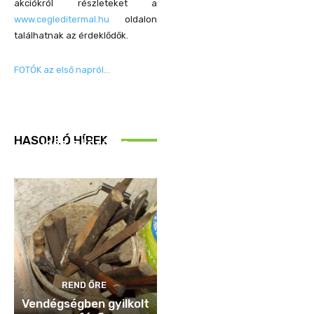
akciókról részleteket a
www.cegleditermal.hu
oldalon
találhatnak az érdeklődők.
FOTÓK az első napról…
REND ŐRE
HASONLÓ HÍREK
Idén is közösen
ellenőriztek
REND ŐRE
Vendégségben gyilkolt