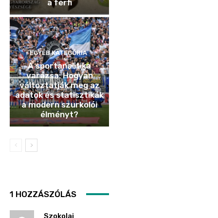
a férfi
EGYÉB KATEGÓRIA
A sportanalitika
varázsa: Hogyan
változtatják meg az
adatok és statisztikák
a modern szurkolói
élményt?
1 HOZZÁSZÓLÁS
Szokolai