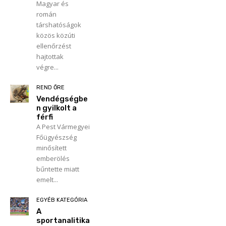
Magyar és
román
társhatóságok
közös közúti
ellenőrzést
hajtottak
végre...
REND ŐRE
Vendégségbe
n gyilkolt a
férfi
A Pest Vármegyei
Főügyészség
minősített
emberölés
bűntette miatt
emelt...
EGYÉB KATEGÓRIA
A
sportanalitika