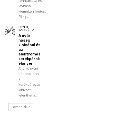
fenntartása és
javítása
kiemelten fontos,
főleg...
EGYÉB
KATEGÓRIA
A nyári
hőség
kihívásai és
az
elektromos
kerékpárok
előnyei
A forró nyári
hónapokban
a
kerékpározás
kihívást
jelenthet a...
Továbbiak