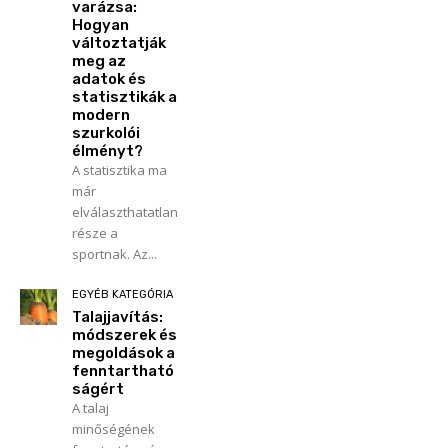
varázsa:
Hogyan
változtatják
meg az
adatok és
statisztikák a
modern
szurkolói
élményt?
A statisztika ma
már
elválaszthatatlan
része a
sportnak. Az...
EGYÉB KATEGÓRIA
Talajjavítás:
módszerek és
megoldások a
fenntartható
ságért
A talaj
minőségének