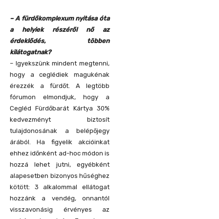
– A fürdőkomplexum nyitása óta
a helyiek részéről nő az
érdeklődés, többen
kilátogatnak?
– Igyekszünk mindent megtenni,
hogy a ceglédiek magukénak
érezzék a fürdőt. A legtöbb
fórumon elmondjuk, hogy a
Cegléd Fürdőbarát Kártya 30%
kedvezményt biztosít
tulajdonosának a belépőjegy
árából. Ha figyelik akcióinkat
ehhez időnként ad-hoc módon is
hozzá lehet jutni, egyébként
alapesetben bizonyos hűséghez
kötött: 3 alkalommal ellátogat
hozzánk a vendég, onnantól
visszavonásig érvényes az