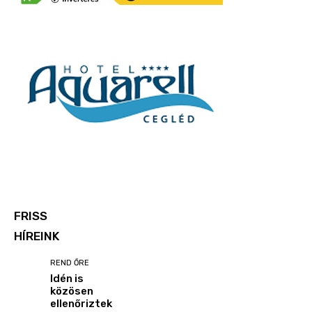
FRISS
HÍREINK
REND ŐRE
Idén is
közösen
ellenőriztek