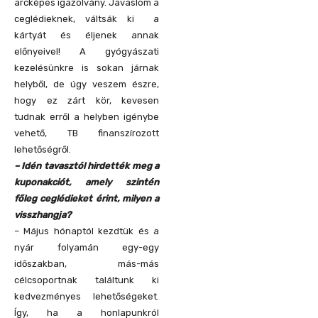
arcképes igazolvány. Javaslom a
ceglédieknek, váltsák ki a
kártyát és éljenek annak
előnyeivel! A gyógyászati
kezelésünkre is sokan járnak
helyből, de úgy veszem észre,
hogy ez zárt kör, kevesen
tudnak erről a helyben igénybe
vehető, TB finanszírozott
lehetőségről.
– Idén tavasztól hirdették meg a
kuponakciót, amely szintén
főleg ceglédieket érint, milyen a
visszhangja?
– Május hónaptól kezdtük és a
nyár folyamán egy-egy
időszakban, más-más
célcsoportnak találtunk ki
kedvezményes lehetőségeket.
Így, ha a honlapunkról