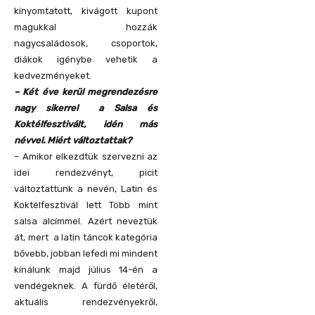
kinyomtatott, kivágott kupont
magukkal hozzák
nagycsaládosok, csoportok,
diákok igénybe vehetik a
kedvezményeket.
– Két éve kerül megrendezésre
nagy sikerrel a Salsa és
Koktélfesztivált, idén más
névvel. Miért változtattak?
– Amikor elkezdtük szervezni az
idei rendezvényt, picit
változtattunk a nevén, Latin és
Koktélfesztivál lett Több mint
salsa alcímmel. Azért neveztük
át, mert a latin táncok kategória
bővebb, jobban lefedi mi mindent
kínálunk majd július 14-én a
vendégeknek. A fürdő életéről,
aktuális rendezvényekről,