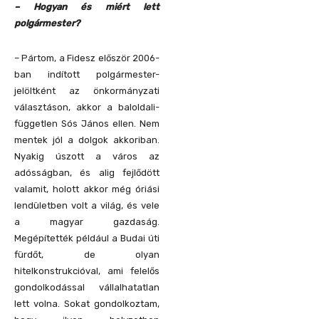
– Hogyan és miért lett
polgármester?
– Pártom, a Fidesz először 2006-
ban indított polgármester-
jelöltként az önkormányzati
választáson, akkor a baloldali-
független Sós János ellen. Nem
mentek jól a dolgok akkoriban.
Nyakig úszott a város az
adósságban, és alig fejlődött
valamit, holott akkor még óriási
lendületben volt a világ, és vele
a magyar gazdaság.
Megépítették például a Budai úti
fürdőt, de olyan
hitelkonstrukcióval, ami felelős
gondolkodással vállalhatatlan
lett volna. Sokat gondolkoztam,