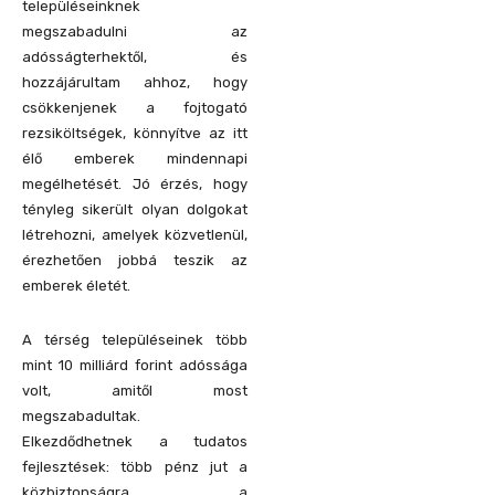
településeinknek
megszabadulni az
adósságterhektől, és
hozzájárultam ahhoz, hogy
csökkenjenek a fojtogató
rezsiköltségek, könnyítve az itt
élő emberek mindennapi
megélhetését. Jó érzés, hogy
tényleg sikerült olyan dolgokat
létrehozni, amelyek közvetlenül,
érezhetően jobbá teszik az
emberek életét.
A térség településeinek több
mint 10 milliárd forint adóssága
volt, amitől most
megszabadultak.
Elkezdődhetnek a tudatos
fejlesztések: több pénz jut a
közbiztonságra, a