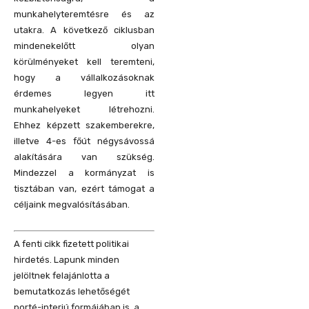
munkahelyteremtésre és az
utakra. A következő ciklusban
mindenekelőtt olyan
körülményeket kell teremteni,
hogy a vállalkozásoknak
érdemes legyen itt
munkahelyeket létrehozni.
Ehhez képzett szakemberekre,
illetve 4-es főút négysávossá
alakítására van szükség.
Mindezzel a kormányzat is
tisztában van, ezért támogat a
céljaink megvalósításában.
A fenti cikk fizetett politikai
hirdetés. Lapunk minden
jelöltnek felajánlotta a
bemutatkozás lehetőségét
porté-interjú formájában is, a