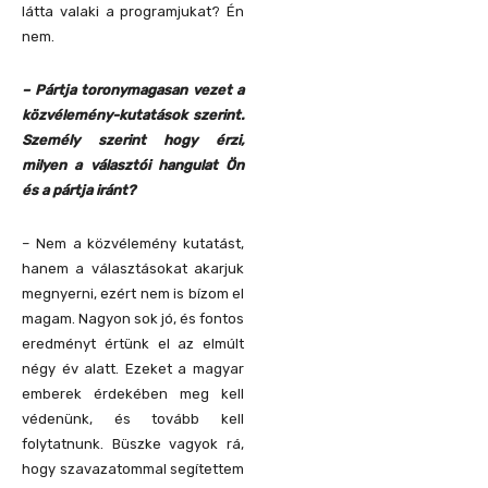
látta valaki a programjukat? Én
nem.
– Pártja toronymagasan vezet a
közvélemény-kutatások szerint.
Személy szerint hogy érzi,
milyen a választói hangulat Ön
és a pártja iránt?
– Nem a közvélemény kutatást,
hanem a választásokat akarjuk
megnyerni, ezért nem is bízom el
magam. Nagyon sok jó, és fontos
eredményt értünk el az elmúlt
négy év alatt. Ezeket a magyar
emberek érdekében meg kell
védenünk, és tovább kell
folytatnunk. Büszke vagyok rá,
hogy szavazatommal segítettem