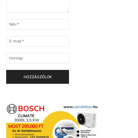
Hozzászólás:
Név:*
E-
mail:*
Honlap: