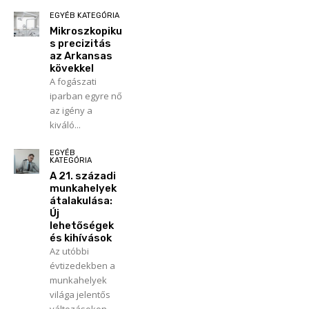
EGYÉB KATEGÓRIA
Mikroszkopiku
s precizitás
az Arkansas
kövekkel
A fogászati
iparban egyre nő
az igény a
kiváló...
EGYÉB
KATEGÓRIA
A 21. századi
munkahelyek
átalakulása:
Új
lehetőségek
és kihívások
Az utóbbi
évtizedekben a
munkahelyek
világa jelentős
változásokon