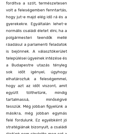
fordítva a szót, természetesen
volt a feleségemben fenntartás,
hogy jut-e majd elég idő rá és a
gyerekekre. Egyáltalán lehet-e
normális családi életet élni, ha a
polgármesteri teendők mellé
ráadásul a parlamenti feladatok
is bejönnek. A választókerület
települései ügyeinek intézése és
a Budapestre utazás tényleg
sok időt igényel, úgyhogy
elhatároztuk a feleségemmel,
hogy azt az időt viszont, amit
együtt tölthetünk, mindig
tartalmassá, minőségivé
tesszük. Még jobban figyelünk a
másikra, még jobban egymás
felé fordulunk. Ez egyébként jó
stratégiának bizonyult, a családi
életünk nem sínylette meg ezt a