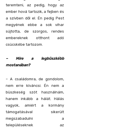
teremteni, az pedig, hogy az
ember hová tartozik, a fejben és
a szívben dől el. Én pedig Pest
megyének ebbe a sok vihar
sújtotta, de szorgos, rendes
embereknek otthont adó
csücskébe tartozom.
– Mire a legbüszkébb
mostanában?
– A családomra, de gondolom,
nem erre kíváncsi. Én nem a
büszkeség szót használnám,
hanem inkább a hálát. Hálás
vagyok, amiért a kormány
támogatásával sikerült
megszabadulni a
településeknek az