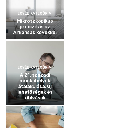
EGYÉB KATEGÓRIA
Mikroszkopikus
precizitás az
Arkansas kövekkel
EGYÉB KATEGÓRIA
A 21. századi
munkahelyek
átalakulása: Új
lehetőségek és
kihívások