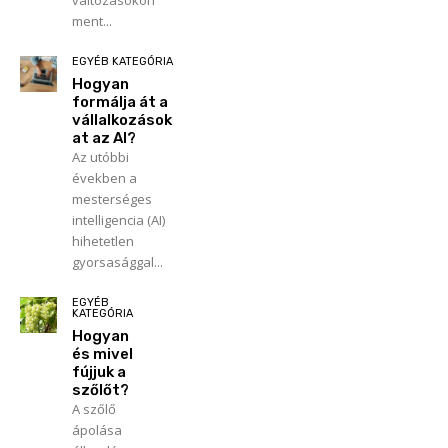
ment...
EGYÉB KATEGÓRIA
Hogyan
formálja át a
vállalkozások
at az AI?
Az utóbbi
években a
mesterséges
intelligencia (AI)
hihetetlen
gyorsasággal...
EGYÉB
KATEGÓRIA
Hogyan
és mivel
fújjuk a
szőlőt?
A szőlő
ápolása