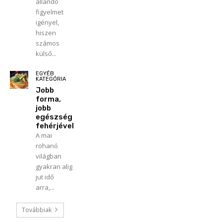
állandó
figyelmet
igényel,
hiszen
számos
külső...
EGYÉB
KATEGÓRIA
Jobb
forma,
jobb
egészség
fehérjével
A mai
rohanó
világban
gyakran alig
jut idő
arra,...
Továbbiak