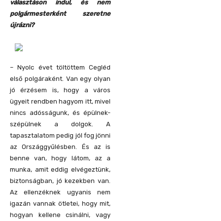
választáson indul, és nem
polgármesterként szeretne
újrázni?
– Nyolc évet töltöttem Cegléd
első polgáraként. Van egy olyan
jó érzésem is, hogy a város
ügyeit rendben hagyom itt, mivel
nincs adósságunk, és épülnek-
szépülnek a dolgok. A
tapasztalatom pedig jól fog jönni
az Országgyűlésben. És az is
benne van, hogy látom, az a
munka, amit eddig elvégeztünk,
biztonságban, jó kezekben van.
Az ellenzéknek ugyanis nem
igazán vannak ötletei, hogy mit,
hogyan kellene csinálni, vagy