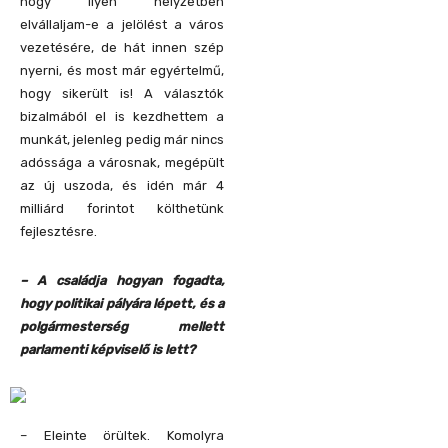
hogy ilyen helyzetben
elvállaljam-e a jelölést a város
vezetésére, de hát innen szép
nyerni, és most már egyértelmű,
hogy sikerült is! A választók
bizalmából el is kezdhettem a
munkát, jelenleg pedig már nincs
adóssága a városnak, megépült
az új uszoda, és idén már 4
milliárd forintot költhetünk
fejlesztésre.
– A családja hogyan fogadta,
hogy politikai pályára lépett, és a
polgármesterség mellett
parlamenti képviselő is lett?
– Eleinte örültek. Komolyra