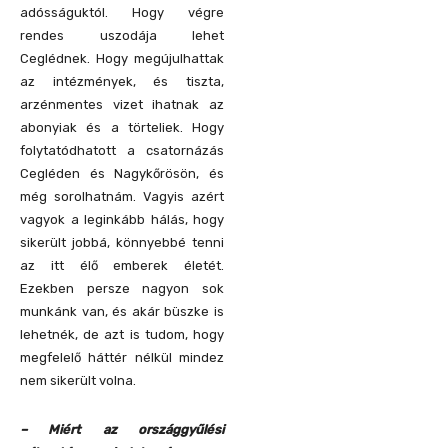
adósságuktól. Hogy végre
rendes uszodája lehet
Ceglédnek. Hogy megújulhattak
az intézmények, és tiszta,
arzénmentes vizet ihatnak az
abonyiak és a törteliek. Hogy
folytatódhatott a csatornázás
Cegléden és Nagykőrösön, és
még sorolhatnám. Vagyis azért
vagyok a leginkább hálás, hogy
sikerült jobbá, könnyebbé tenni
az itt élő emberek életét.
Ezekben persze nagyon sok
munkánk van, és akár büszke is
lehetnék, de azt is tudom, hogy
megfelelő háttér nélkül mindez
nem sikerült volna.
– Miért az országgyűlési