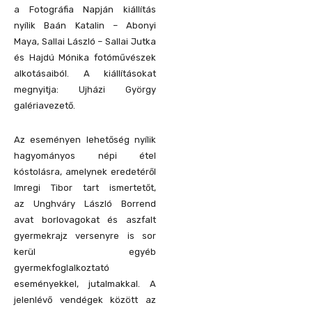
a Fotográfia Napján kiállítás
nyílik
Baán Katalin – Abonyi
Maya,
Sallai László – Sallai Jutka
és
Hajdú Mónika
fotóművészek
alkotásaiból.
A kiállításokat
megnyitja: Ujházi György
galériavezető.
Az eseményen lehetőség nyílik
h
agyományos népi étel
kóstolásra, amelynek eredetéről
Imregi Tibor tart ismertetőt,
az
Unghváry László Borrend
avat borlovagokat és a
szfalt
gyermekrajz versenyre is sor
kerül egyéb
gyermekfoglalkoztató
eseményekkel, jutalmakkal.
A
jelenlévő vendégek között az