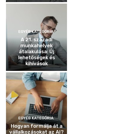
EGYÉB KATEGÓRIA
A 21. századi
munkahelyek
átalakulása: Új
lehetőségek és
kihívások
EGYÉB KATEGÓRIA
Hogyan formálja át a
vállalkozásokat az AI?