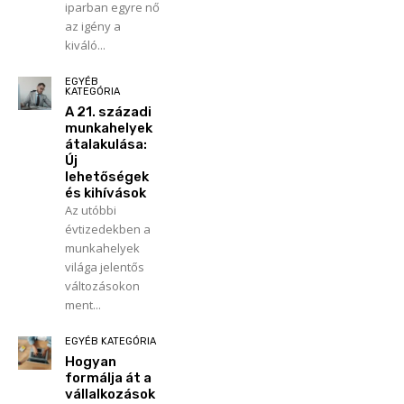
iparban egyre nő
az igény a
kiváló...
EGYÉB
KATEGÓRIA
A 21. századi
munkahelyek
átalakulása:
Új
lehetőségek
és kihívások
Az utóbbi
évtizedekben a
munkahelyek
világa jelentős
változásokon
ment...
EGYÉB KATEGÓRIA
Hogyan
formálja át a
vállalkozások