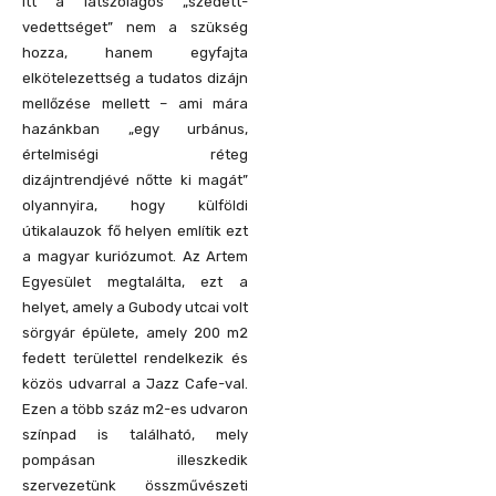
Itt a látszólagos „szedett-
vedettséget” nem a szükség
hozza, hanem egyfajta
elkötelezettség a tudatos dizájn
mellőzése mellett – ami mára
hazánkban „egy urbánus,
értelmiségi réteg
dizájntrendjévé nőtte ki magát”
olyannyira, hogy külföldi
útikalauzok fő helyen említik ezt
a magyar kuriózumot. Az Artem
Egyesület megtalálta, ezt a
helyet, amely a Gubody utcai volt
sörgyár épülete, amely 200 m2
fedett területtel rendelkezik és
közös udvarral a Jazz Cafe-val.
Ezen a több száz m2-es udvaron
színpad is található, mely
pompásan illeszkedik
szervezetünk összművészeti