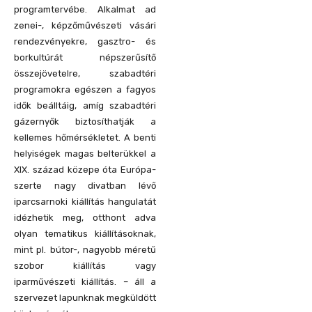
programtervébe. Alkalmat ad
zenei-, képzőművészeti vásári
rendezvényekre, gasztro- és
borkultúrát népszerűsítő
összejövetelre, szabadtéri
programokra egészen a fagyos
idők beálltáig, amíg szabadtéri
gázernyők biztosíthatják a
kellemes hőmérsékletet. A benti
helyiségek magas belterükkel a
XIX. század közepe óta Európa-
szerte nagy divatban lévő
iparcsarnoki kiállítás hangulatát
idézhetik meg, otthont adva
olyan tematikus kiállításoknak,
mint pl. bútor-, nagyobb méretű
szobor kiállítás vagy
iparművészeti kiállítás. – áll a
szervezet lapunknak megküldött