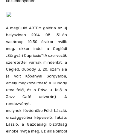
közleményében.
A megújuló ARTEM galéria az új
helyszínen
2014. 08. 31-én
vasárnap 10.30 órakor nyílik
meg, ekkor indul a Ceglédi
„Sörgyári Capriccio”! A szervezők
szeretettel várnak mindenkit, a
Cegléd, Gubody u. 20. szám alá
(a volt Kőbányai Sörgyárba,
amely megközelíthető a Gubody
utca felől, és a Páva u. felől a
Jazz Café udvarán).
A
rendezvényt,
melynek
fővédnöke Földi László,
országgyűlési képviselő,
Takáts
László, a Gazdasági bizottság
elnöke
nyitja meg.
Ez alkalomból