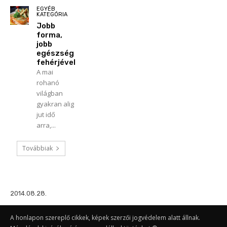
EGYÉB
KATEGÓRIA
Jobb
forma,
jobb
egészség
fehérjével
A mai
rohanó
világban
gyakran alig
jut idő
arra,...
Továbbiak
2014.08.28.
A honlapon szereplő cikkek, képek szerzői jogvédelem alatt állnak.