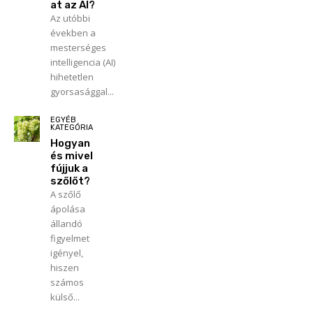
at az AI?
Az utóbbi
években a
mesterséges
intelligencia (AI)
hihetetlen
gyorsasággal...
EGYÉB
KATEGÓRIA
Hogyan
és mivel
fújjuk a
szőlőt?
A szőlő
ápolása
állandó
figyelmet
igényel,
hiszen
számos
külső...