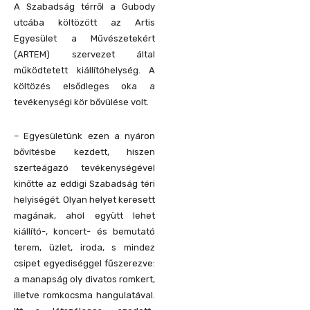
A Szabadság térről a Gubody
utcába költözött az Artis
Egyesület a Művészetekért
(ARTEM) szervezet által
működtetett kiállítóhelység. A
költözés elsődleges oka a
tevékenységi kör bővülése volt.
– Egyesületünk ezen a nyáron
bővítésbe kezdett, hiszen
szerteágazó tevékenységével
kinőtte az eddigi Szabadság téri
helyiségét. Olyan helyet keresett
magának, ahol együtt lehet
kiállító-, koncert- és bemutató
terem, üzlet, iroda, s mindez
csipet egyediséggel fűszerezve:
a manapság oly divatos romkert,
illetve romkocsma hangulatával.