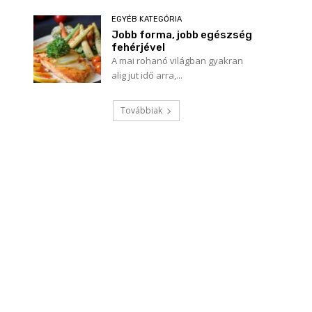
EGYÉB KATEGÓRIA
Jobb forma, jobb egészség
fehérjével
A mai rohanó világban gyakran
alig jut idő arra,...
Továbbiak