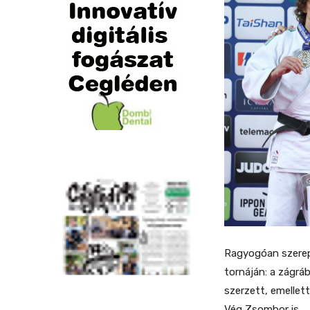
Ragyogóan szerepe
tornáján: a zágrá
szerzett, emellett
Vég Zsombor is.