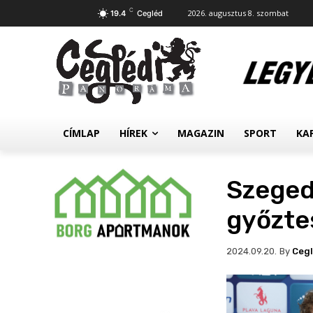
C
2026. augusztus 8. szombat
19.4
Cegléd
CÍMLAP
HÍREK
MAGAZIN
SPORT
KA
Szegedi
győzte
By
Ceg
2024.09.20.