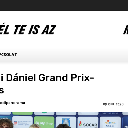
PCSOLAT
 Dániel Grand Prix-
s
ledipanorama
0
1320