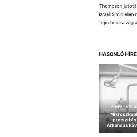
Thompson jutott t
izraeli Simin elle
fejezte be a zágrá
HASONLÓ HÍRE
EGYÉB KATEGÓ
Mikroszkop
precizitás
Arkansas köv