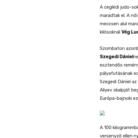
A ceglédi judo-s
maradtak el. A nő
meccsen alul mara
kilósoknál
Vég Lu
Szombaton azonba
Szegedi Dániel
ne
esztendős reménys
pályafutásának ed
Szegedi Dániel az 
Aliyev skalpját b
Európa-bajnoki ez
A 100 kilogrammba
versenyző ellen n