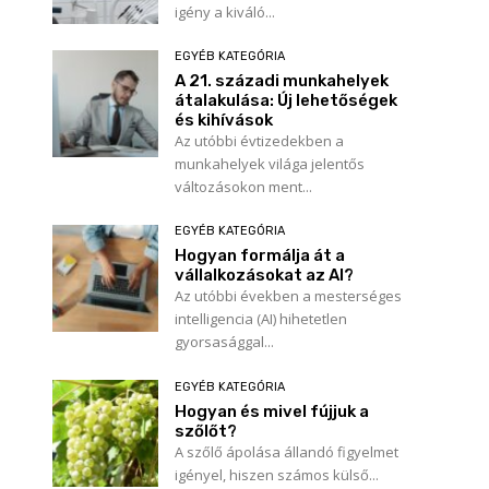
igény a kiváló...
EGYÉB KATEGÓRIA
A 21. századi munkahelyek
átalakulása: Új lehetőségek
és kihívások
Az utóbbi évtizedekben a
munkahelyek világa jelentős
változásokon ment...
EGYÉB KATEGÓRIA
Hogyan formálja át a
vállalkozásokat az AI?
Az utóbbi években a mesterséges
intelligencia (AI) hihetetlen
gyorsasággal...
EGYÉB KATEGÓRIA
Hogyan és mivel fújjuk a
szőlőt?
A szőlő ápolása állandó figyelmet
igényel, hiszen számos külső...