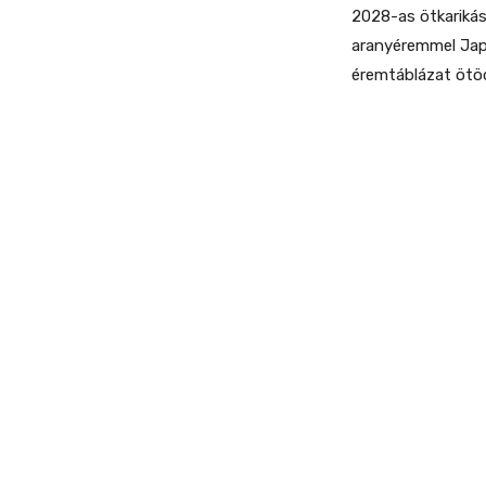
2028-as ötkarikás 
aranyéremmel Jap
éremtáblázat ötöd