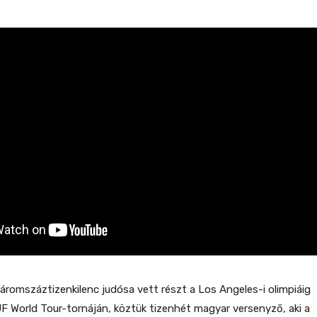
romszáztizenkilenc judósa vett részt a Los Angeles-i olimpiáig
IJF World Tour-tornáján, köztük tizenhét magyar versenyző, aki a