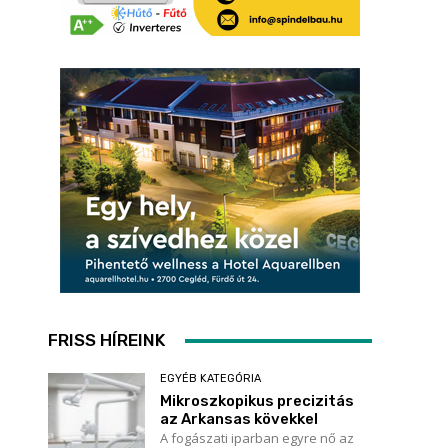
FRISS HÍREINK
EGYÉB KATEGÓRIA
Mikroszkopikus precizitás
az Arkansas kövekkel
A fogászati iparban egyre nő az