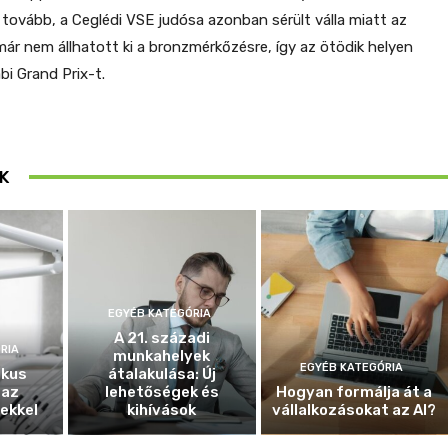
ovább, a Ceglédi VSE judósa azonban sérült válla miatt az
n már nem állhatott ki a bronzmérkőzésre, így az ötödik helyen
bi Grand Prix-t.
K
EGYÉB KATEGÓRIA
A 21. századi
RIA
munkahelyek
EGYÉB KATEGÓRIA
ikus
átalakulása: Új
 az
lehetőségek és
Hogyan formálja át a
ekkel
kihívások
vállalkozásokat az AI?