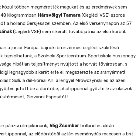
ok közül többen megmérették magukat és az eredmények sem
i 48 kilogrammban
Hársvölgyi Tamara
(Ceglédi VSE) szoros
dt a holland Gersjesszel szemben. Az első versenynapon az 57
cának
(Ceglédi VSE) sem sikerült továbbjutnia az első körből.
n a junior Európa-bajnoki bronzérmes ceglédi születésű
k tapsolhatunk, a Szolnoki Sportcentrum-Sportiskola huszonegy
ége hibátlan teljesítményt nyújtott a horvát fővárosban, s
digi legnagyobb sikerét érte el: megszerezte az aranyérmet!
olasz Sulli, a dél-koreai An, a lengyel Mrowczynski és az azeri
egyűjtve jutott be a döntőbe, ahol ipponnal győzte le az olaszok
üstérmesét, Giovanni Espositót!
n párizsi olimpikonunk,
Vég Zsombor
holland és ukrán
yert ipponnal, az elődöntőből aztán eseménydús meccsen a brit