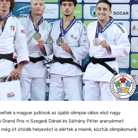
ltek a magyar judósok az újabb olimpiai ciklus első nagy
bi Grand Prix-n Szegedi Dániel és Sáfrány Péter aranyérmet
 még öt ötödik helyezést is elértek a mieink, köztük olimpikonunk