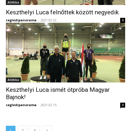
Atlétika
Keszthelyi Luca felnőttek között negyedik
cegledipanorama
-
2021.02.22.
0
Atlétika
Keszthelyi Luca ismét ötpróba Magyar
Bajnok!
cegledipanorama
-
2021.02.15.
0
1
2
3