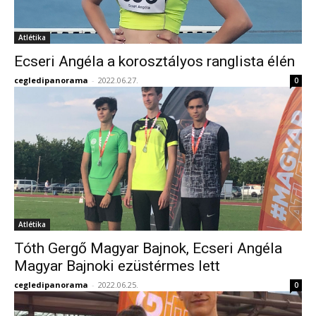
Atlétika
Ecseri Angéla a korosztályos ranglista élén
cegledipanorama
-
2022.06.27.
0
Atlétika
Tóth Gergő Magyar Bajnok, Ecseri Angéla
Magyar Bajnoki ezüstérmes lett
cegledipanorama
-
2022.06.25.
0