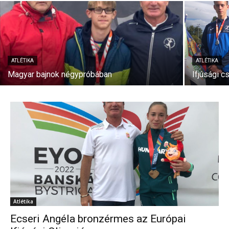
ATLÉTIKA
ATLÉTIKA
Magyar bajnok négypróbában
Ifjúsági c
Atlétika
Ecseri Angéla bronzérmes az Európai