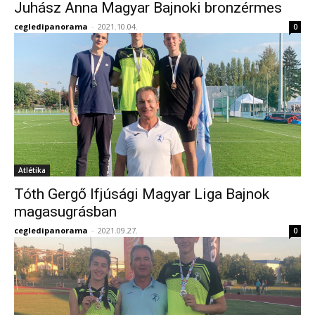
Juhász Anna Magyar Bajnoki bronzérmes
cegledipanorama
-
2021.10.04.
0
Atlétika
Tóth Gergő Ifjúsági Magyar Liga Bajnok
magasugrásban
cegledipanorama
-
2021.09.27.
0