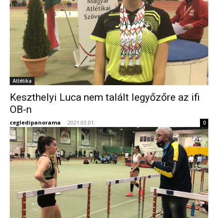
Atlétika
Keszthelyi Luca nem talált legyőzőre az ifi
OB-n
cegledipanorama
-
2021.03.01.
0