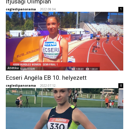
Ifjúsági Olimpián
cegledipanorama
-
2022.08.04.
1
Atlétika
Ecseri Angéla EB 10. helyezett
cegledipanorama
-
2022.07.12.
0