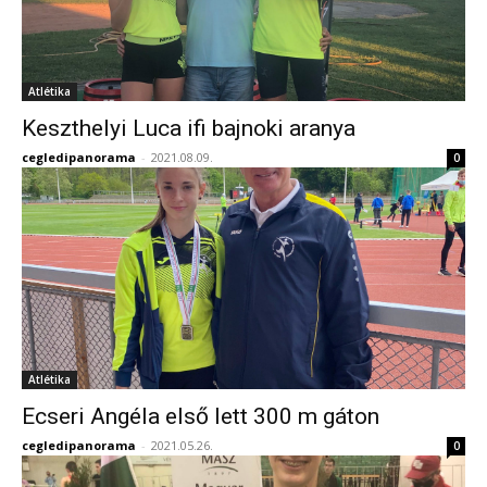
Atlétika
Keszthelyi Luca ifi bajnoki aranya
cegledipanorama
-
2021.08.09.
0
Atlétika
Ecseri Angéla első lett 300 m gáton
cegledipanorama
-
2021.05.26.
0