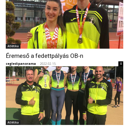
Atlétika
Éremeső a fedettpályás OB-n
cegledipanorama
-
2022.02.15.
0
Atlétika