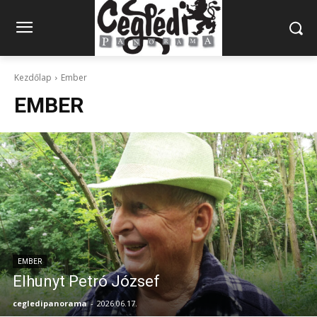
Kezdőlap
Ember
EMBER
EMBER
Elhunyt Petró József
cegledipanorama
-
2026.06.17.