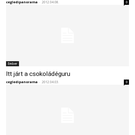
cegledipanorama
-
2012.04.08.
0
Ember
Itt járt a csokoládéguru
cegledipanorama
-
2012.04.03.
0