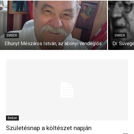
EMBER
EMBER
Elhunyt Mészáros István, az abonyi vendéglős
Dr. Süveg
Ember
Születésnap a költészet napján