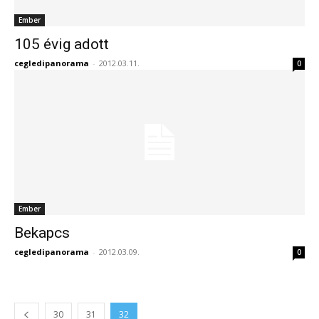
Ember
105 évig adott
cegledipanorama
-
2012.03.11.
0
Ember
Bekapcs
cegledipanorama
-
2012.03.09.
0
30
31
32