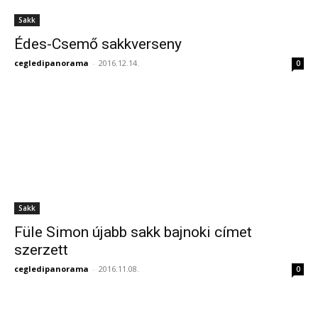
Sakk
Édes-Csemő sakkverseny
cegledipanorama
-
2016.12.14.
0
Sakk
Füle Simon újabb sakk bajnoki címet
szerzett
cegledipanorama
-
2016.11.08.
0