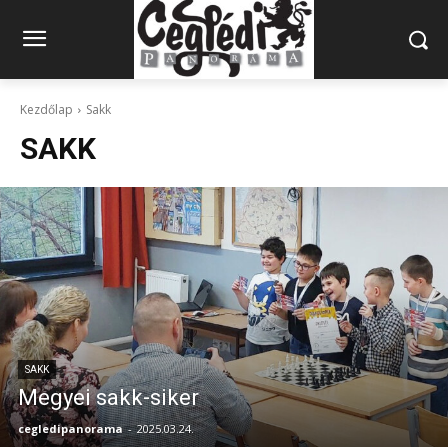
Kezdőlap
Sakk
SAKK
SAKK
Megyei sakk-siker
cegledipanorama
-
2025.03.24.