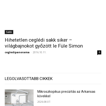
Sakk
Hihetetlen ceglédi sakk siker –
világbajnokot győzött le Füle Simon
cegledipanorama
-
2016.10.11.
0
LEGOLVASOTTABB CIKKEK
Mikroszkopikus precizitás az Arkansas
kövekkel
2026.08.07.