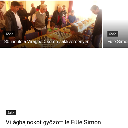
SAKK
SAKK
80 induló a Virágos Csemő sakkversenyen
Füle Simo
Sakk
Világbajnokot győzött le Füle Simon