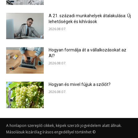
A 21. századi munkahelyek átalakulása: Új
lehetőségek és kihívások
2026.08.07.
Hogyan formálja át a vállalkozásokat az
AI?
2026.08.07.
Hogyan és mivel fújjuk a szőlőt?
2026.08.07.
A honlapon szereplő cikkek, képek szerzői jogvédelem alatt állnak.
Másolásuk kizárólag írásos engedéllyel történhet ©