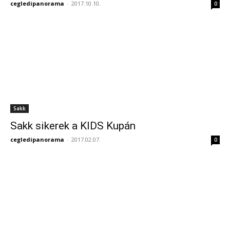
cegledipanorama
-
2017.10.10.
0
Sakk
Sakk sikerek a KIDS Kupán
cegledipanorama
-
2017.02.07.
0